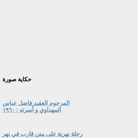
حكاية
صورة
المرحوم العقيد فاضل عباس
المهداوي و أسرته / ١٩٦٠
رحلة نهرية على متن قارب في نهر