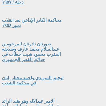
دجلة / ١٩٥٧
محاكمة الكادر الإذاعي بعد انقلاب
تموز ١٩٥٨
صورتان نادرتان للمرحومين
عبدالسلام محمد عارف وصديقه
المقرب محمود شيت خطاب في
حدائق القصر الجمهوري
توفيق السويدي واحمد مختار بابان
في محكمة الشعب
الامير عبدالاله وهو يقلد الرائد