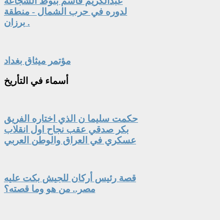
عبدالكريم قاسم بنوط الشجاعة
لدوره في حرب الشمال - منطقة
برزان .
مؤتمر ميثاق بغداد
أسماء
في التأريخ
حكمت سليما ن الذي اختاره الفريق
بكر صدقي عقب نجاح اول انقلاب
عسكري في العراق والوطن العربي
قصة رئيس أركان للجيش بكت عليه
مصر.. من هو وما قصته؟