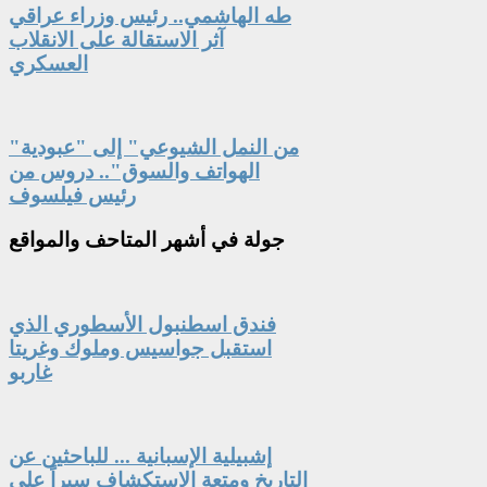
طه الهاشمي.. رئيس وزراء عراقي
آثر الاستقالة على الانقلاب
العسكري
"من النمل الشيوعي" إلى "عبودية
الهواتف والسوق".. دروس من
رئيس فيلسوف
جولة
في أشهر المتاحف والمواقع
فندق اسطنبول الأسطوري الذي
استقبل جواسيس وملوك وغريتا
غاربو
إشبيلية الإسبانية ... للباحثين عن
التاريخ ومتعة الاستكشاف سيراً على