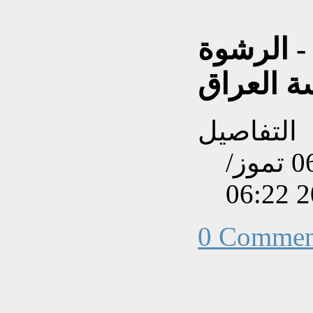
- الرشوة
ة العراق
التفاصيل
تم إنشاءه بتاريخ الإثنين, 06 تموز/
0 Commen