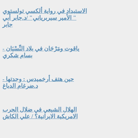
الاستبداد في رواية ألكسي تولستوي
" الأمير سيربرياني" /د.جابر أبي
جابر
ياقوت ومَرْجَان في بلاد النِّسْيَان -
بسام شكري
حين هتف أرخميدس : وجدتها -
د.ضرغام الدباغ
الهلال الشيعي في ضلال الحرب
الامريكية الايرانية؟ / علي الكاش