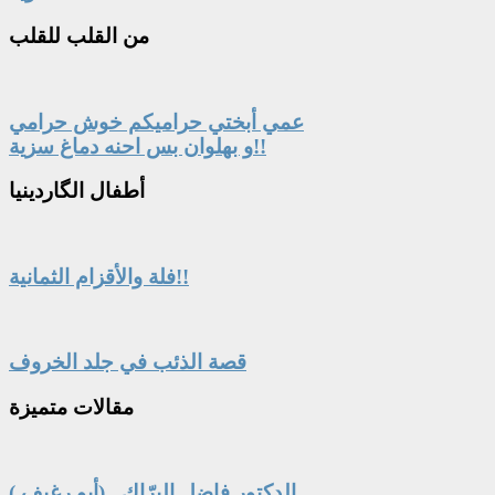
من
القلب للقلب
عمي أبختي حراميكم خوش حرامي
و بهلوان بس احنه دماغ سزية!!
أطفال
الگاردينيا
فلة والأقزام الثمانية!!
قصة الذئب في جلد الخروف
مقالات
متميزة
الدكتور فاضل البرّاك ..(أبو رغيف )