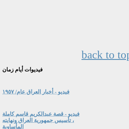
back to to
فيديوات
أيام زمان
فيديو - أخبار العراق عام/ ١٩٥٧
فيديو - قصة عبدالكريم قاسم كاملة
، تأسيس جمهورية العراق ونهايته
المأساوية