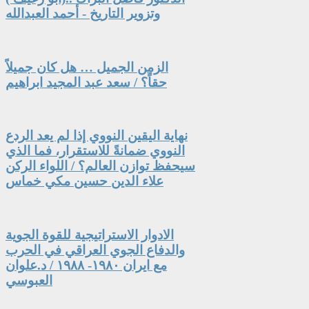
وتزوير التاريخ - أحمد العبدالله
الزمن الجميل … هل كان جميلاً
حقاً؟ / سعد عبد المجيد ابراهيم
نهاية اليقين النووي إذا لم يعد الردع
النووي ضمانةً للاستقرار، فما الذي
سيحفظ توازن العالم؟ / اللواء الركن
علاء الدين حسين مكي خماس
الادوار الاستراتيجية للقوة الجوية
والدفاع الجوي العراقي في الحرب
مع ايران ١٩٨٠- ١٩٨٨ / د.علوان
العبوسي