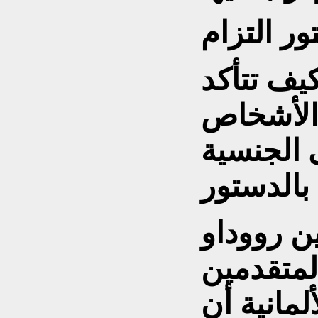
ور التزام
يف تتأكد
الأشخاص
 الجنسية
ين رووداو
لمتقدمين
مانية أن