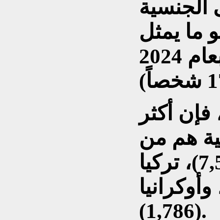
 الجنسية
في عام 2025، وهو ما يمثل
زيادة كبيرة مقارنة بعام 2024
 فإن أكثر
ية هم من
البلدان التالية: سوريا (7,548)، تركيا
4,)، روسيا (3,334)، وأوكرانيا
(1,786).