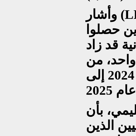
وأشار (LEA) إلى أن عدد
ين حصلوا
ية قد زاد
واحد، من
283 شخصاً في عام 2024 إلى
يمي، بأن
يين الذين