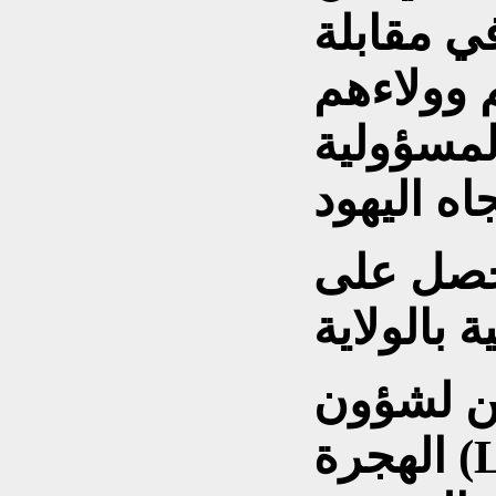
ي مقابلة
 وولاءهم
لمسؤولية
ري حصل على
 بالولاية
ين لشؤون
الهجرة (LEA) إن 39,041 شخصاً