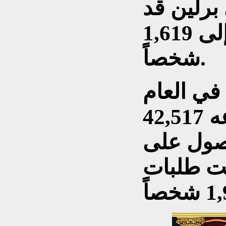
برلين قد
تضاعف تقريباً، ليصل إلى 1,619
شخصاً.
 في العام
نفسه، تقدم ما مجموعه 42,517
صول على
ضت طلبات