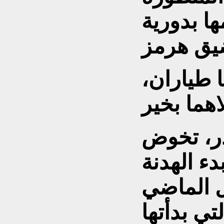
ها بدورية
 طياران،
ذر، تخوض
ء الهدنة
ي 8 أبريل الماضي
تي بدأتها