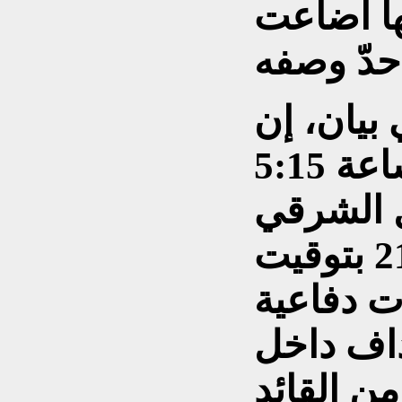
ا أضاعت
بيان، إن
قواتها "بدأت عند الساعة 5:15
 الشرقي
للولايات المتحدة (21.15 بتوقيت
ت دفاعية
اف داخل
من القائد