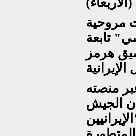
ت مروحية
ي" تابعة
يق هرمز
عبر منصته
ن الجيش
لإيرانيين
المتطورة