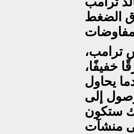
لد ترامب
ق الضغط
س ترامب،
ا خفيفًا،
ما يحاول
صول إلى
لك ستكون
ى منشآت