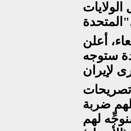
الولايات
متحدة".
اء، أعلن
دة ستوجه
تصريحات
لهم ضربة
وجِّه لهم