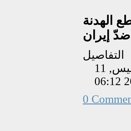
طع الهدنة
دّ إيران
التفاصيل
تم إنشاءه بتاريخ الخميس, 11
0 Commen