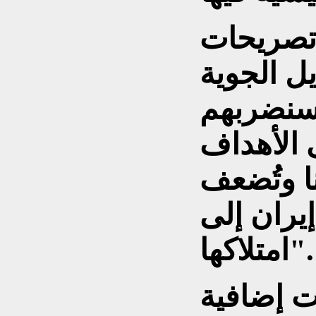
تصريحات
ل الجوية
 "سنضربهم
 الأهداف
ا وتُضعف
يران إلى
امتلاكها".
ت إضافية