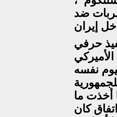
سنتكوم"،
ضربات ضد
فيذ حرفي
الأميركي
يوم نفسه
لجمهورية
ا أخذت ما
تفاق كان