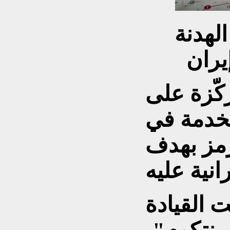
الهدنة
يران
كّزة على
تخدمة في
مز بهدف
 القيادة