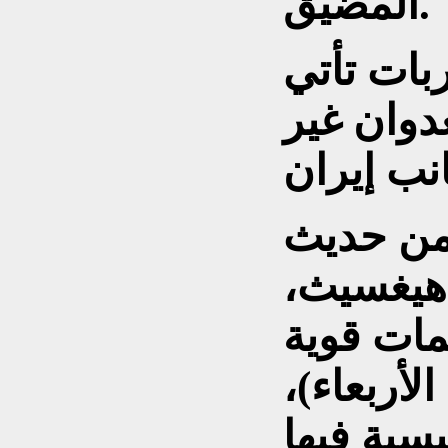
المضيق.
بات تأتي
عدوان غير
من حديث
 هيغسيث،
ات قوية
الأربعاء)،