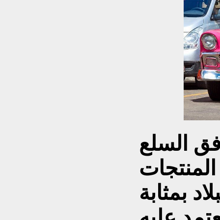
فق السلع
 المنتجات
اد بمثابة
تمد عليه