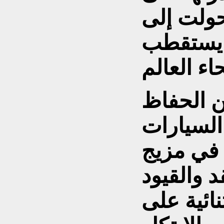
حولت إلى
يستقطب
ن الحفاظ
السيارات
 في مزيج
د والقيود
نائية على