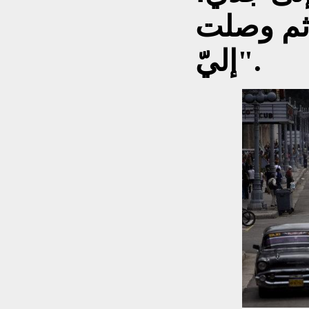
 ثم وصلت
إليّ".