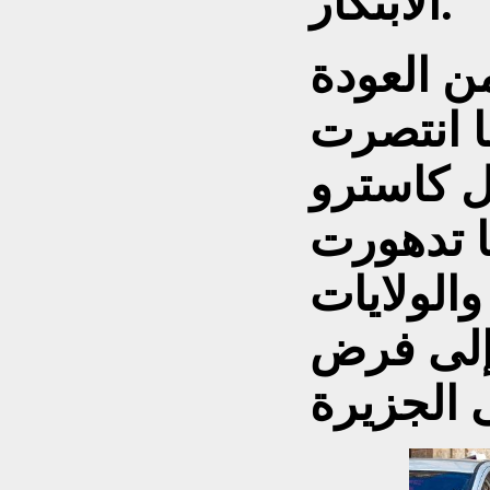
الابتكار.
من العودة
1، عندما انتصرت
ل كاسترو
ا تدهورت
والولايات
 إلى فرض