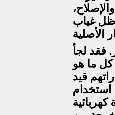
والإصلاح،
 ظل غياب
. فقد لجأ
كل ما هو
اتهم قيد
 استخدام
كهربائية