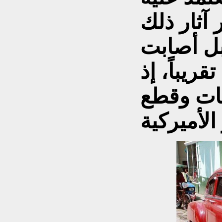
 آثار ذلك
بل أصابت
ريباً، إذ
ات وقطع