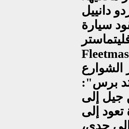
دو دانييل
ود سيارة
تر (Chevrolet
) أرجوانية اللون، تعود
 1948 عبر الشوارع
تد برس":
 جيل إلى
تعود إلى
إلى جدي،