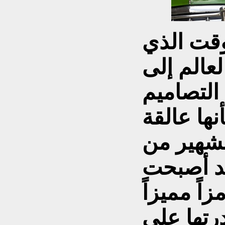
قت الذي
عالم إلى
التصاميم
نها عالقة
لشهير من
قد أصبحت
اً مميزاً
درتها على