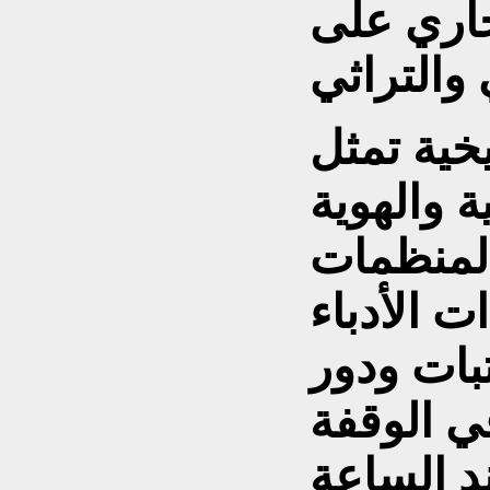
جاري على
خية تمثل
ة والهوية
المنظمات
ت الأدباء
بات ودور
ي الوقفة
د الساعة