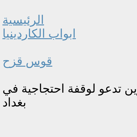
الرئيسية
ابواب الكاردينيا
قوس قزح
ين تدعو لوقفة احتجاجية في
بغداد