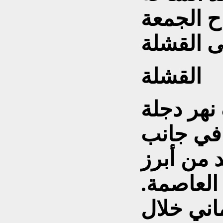
ح الجمعة
القشلة
نهر دجلة
في جانب
د من أبرز
 العاصمة.
اني خلال