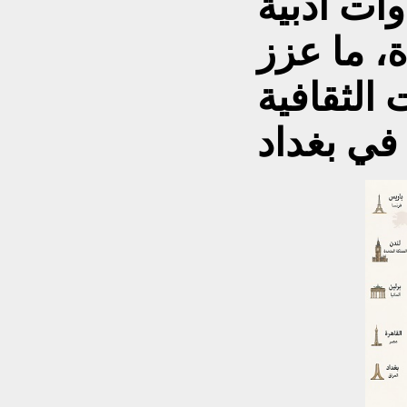
ات أدبية
، ما عزز
 الثقافية