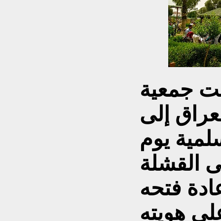
ت جمعية
عراق إلى
لمية يوم
ى القشلة
عادة فتحه
لى هويته