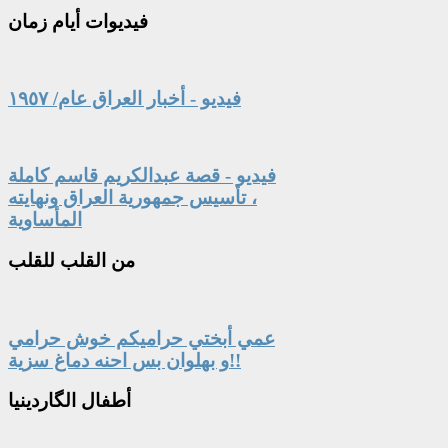
فيديوات
أيام زمان
فيديو - أخبار العراق عام/ ١٩٥٧
فيديو - قصة عبدالكريم قاسم كاملة
، تأسيس جمهورية العراق ونهايته
المأساوية
من
القلب للقلب
عمي أبختي حراميكم خوش حرامي
و بهلوان بس احنه دماغ سزية!!
أطفال
الگاردينيا