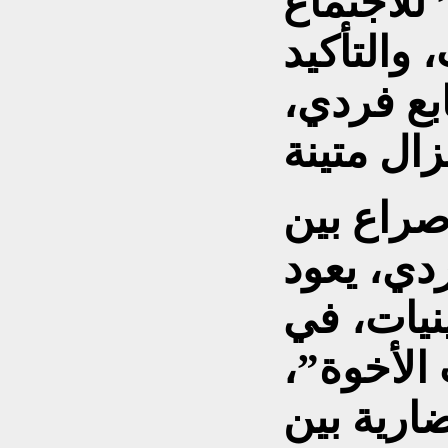
للاجتماع
 والتأكيد
بع فردي،
راع بين
دي، يعود
نيات، في
الأخوة”،
رية بين