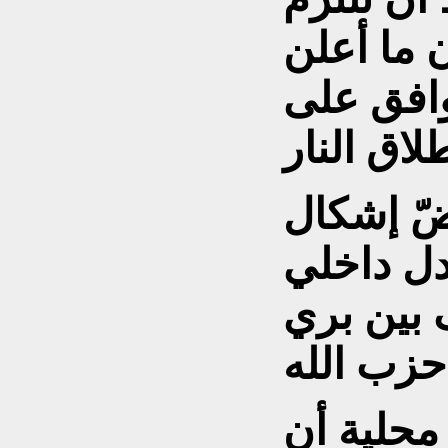
 ما أعلن
وافق على
ضّ إشكال
دل داخلي
 بين بري
محلية أن