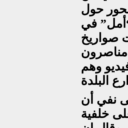
محور حول
أمل” في
ت صواريخ
 مناصرون
يديو وهم
ى نفي أن
لى خلفية