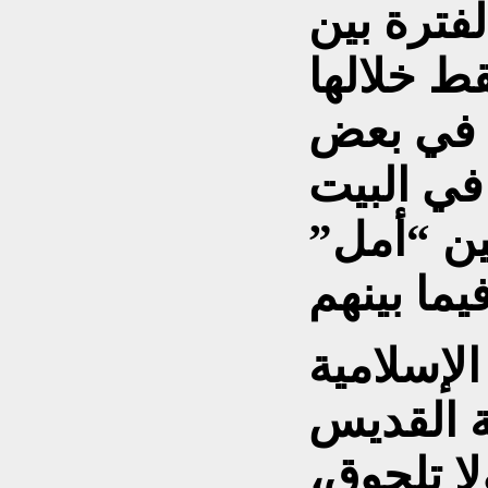
فترة بين
و1990، وسقط خلالها
. في بعض
في البيت
ين “أمل”
الإسلامية
 القديس
ا تلحوق،