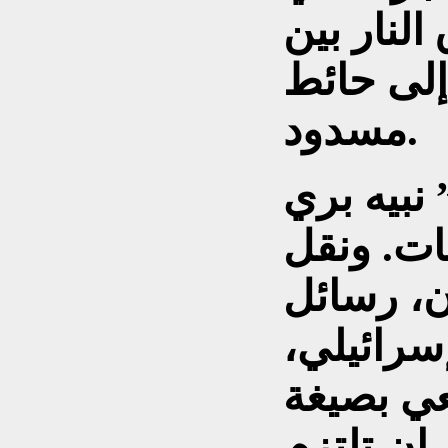
لنار بين
إلى حائط
مسدود.
نبيه بري
ات. ونقل
، رسائل
رائيلي،
عي بصيغة
ان تلتزم