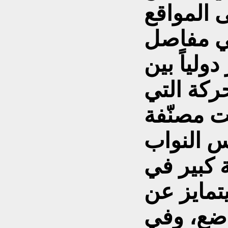
 المواقع
في مفاصل
ولياً بين
ركة التي
ت مصنّفة
س النواب
 كبير في
تمايز عن
اضع، وفي