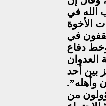
 وقال إن
 الله في
ت الأخوة
يقفون في
وخط دفاع
 العدوان
ز بين أحد
 وأهله”.
ولون من