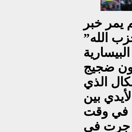
 يمر خبر
زب الله”
لبيسارية
ون ضجيج
كال الذي
أيدي بين
ي في وقت
 جرت في