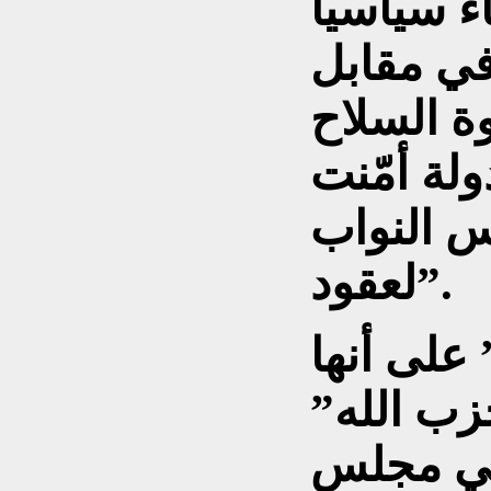
ء سياسيا
في مقابل
ة السلاح
لة أمّنت
س النواب
لعقود”.
على أنها
حزب الله”
 في مجلس