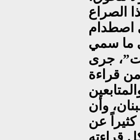
ا الصراع
ى اصطدام
ي ما سمي
ت”، جرى
من قراءة
المتابعين
نان، وأن
كثيراً عن
ل قراءته