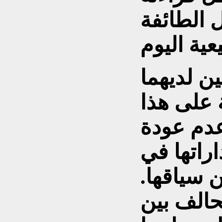
 الطائفة
ن لديهما
 على هذا
دم عودة
اراتها في
 سياقها.
حالف بين