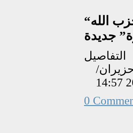
“إشكالات” بين “أمل” وحزب الله
ة” جديدة
التفاصيل
نشاءه بتاريخ الثلاثاء, 09 حزيران/
0 Commen