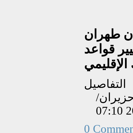
ان طهران
يير قواعد
 الإقليمي
التفاصيل
نشاءه بتاريخ الثلاثاء, 09 حزيران/
0 Commen