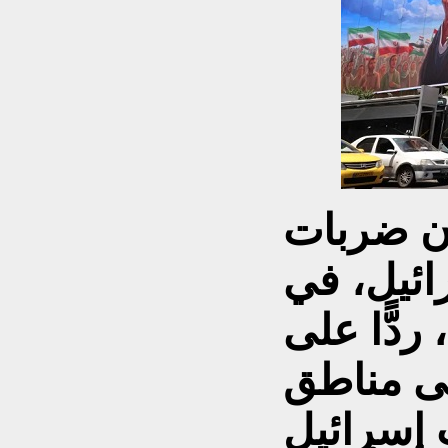
ان ضربات
ئيل، في
7 يونيو/حزيران 2026، ردًّا على
لى مناطق
ت إسرائيل