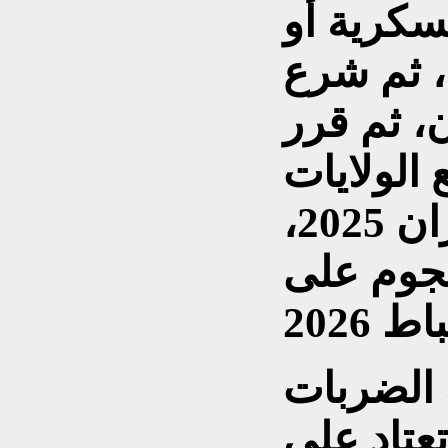
عسكرية أو
، ثم شرع
، ثم قرر
 الولايات
المتحدة، في يوينو/حزيران 2025،
لهجوم على
الضربات
تعتاد على