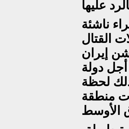
ء ناشئة
ت القتال
تشن إيران
جل دولة
ذلك لحظة
ات منطقة