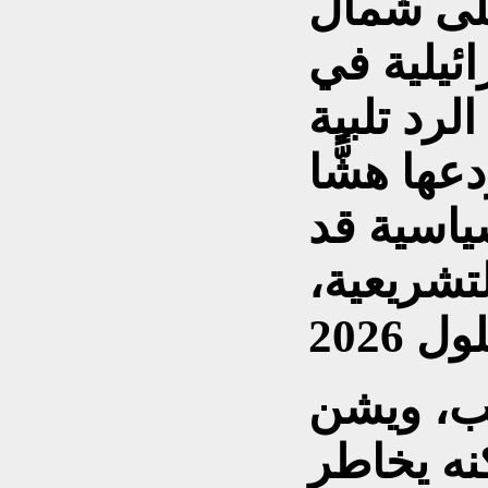
على شمال
ائيلية في
لرد تلبية
ها هشًّا
ياسية قد
لتشريعية،
ب، ويشن
نه يخاطر