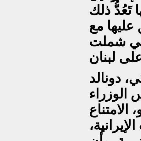
َعُدُّ ذلك
ق عليها مع
لتي شملت
، دونالد
 الوزراء
، الامتناع
لإيرانية،