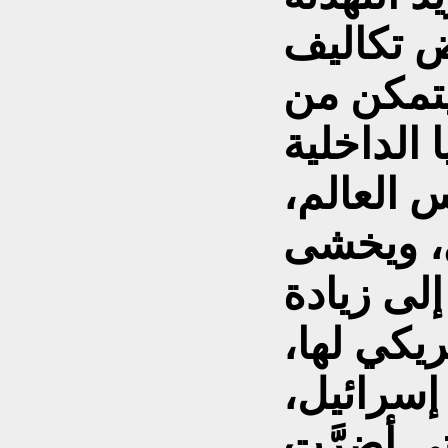
ض تكاليف
يتمكن من
الداخلية
 العالم،
ي، ويخشى
لى زيادة
يكي لها،
 إسرائيل،
تي أضرَّت