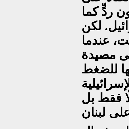
 ردٍّ كما
ئيل. لكن
ت، عندما
لى مصيدة
تها للضغط
إسرائيلية
ا فقط بل