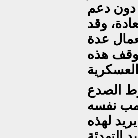
دون دعم
ادة، وقد
مال عدة
يوقف هذه
 الصدع
رمب نفسه
ريد لهذه
د التهدئة