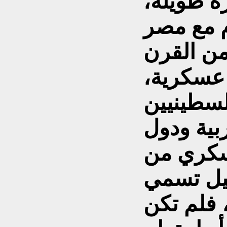
ة طويلة،
م مع مصر
من القرن
عسكرية،
لسطينيين
بية ودول
سكري من
يل تسمي
 فلم تكن