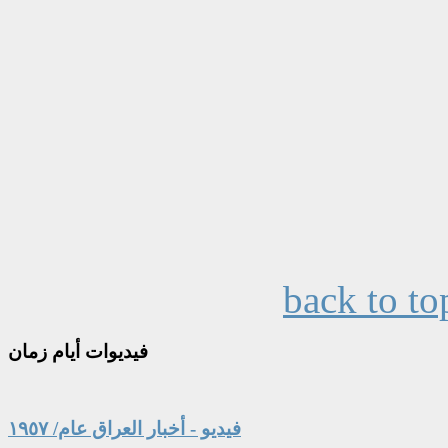
back to to
فيديوات
أيام زمان
فيديو - أخبار العراق عام/ ١٩٥٧