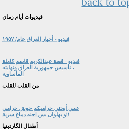
back to to
فيديوات
أيام زمان
فيديو - أخبار العراق عام/ ١٩٥٧
فيديو - قصة عبدالكريم قاسم كاملة
، تأسيس جمهورية العراق ونهايته
المأساوية
من
القلب للقلب
عمي أبختي حراميكم خوش حرامي
و بهلوان بس احنه دماغ سزية!!
أطفال
الگاردينيا