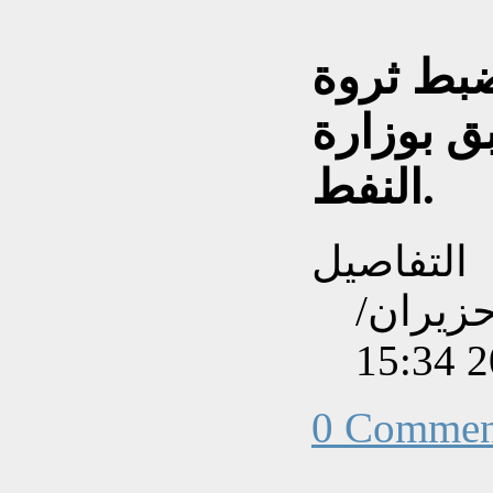
ضبط ثروة
 بوزارة
النفط.
التفاصيل
نشاءه بتاريخ الثلاثاء, 02 حزيران/
0 Commen