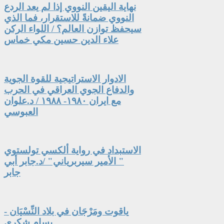
نهاية اليقين النووي إذا لم يعد الردع
النووي ضمانةً للاستقرار، فما الذي
سيحفظ توازن العالم؟ / اللواء الركن
علاء الدين حسين مكي خماس
الادوار الاستراتيجية للقوة الجوية
والدفاع الجوي العراقي في الحرب
مع ايران ١٩٨٠- ١٩٨٨ / د.علوان
العبوسي
الاستبداد في رواية ألكسي تولستوي
" الأمير سيربرياني" /د.جابر أبي
جابر
ياقوت ومَرْجَان في بلاد النِّسْيَان -
بسام شكري