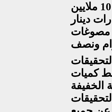
مبالغ نقدية تقدر بنحو 10 ملايين
ركي و3 مليارات دينار
ى مصوغات
لتحقيقات
ط كميات
 الخفيفة
لتحقيقات
عن جميع