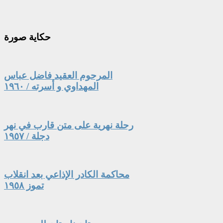
حكاية
صورة
المرحوم العقيد فاضل عباس
المهداوي و أسرته / ١٩٦٠
رحلة نهرية على متن قارب في نهر
دجلة / ١٩٥٧
محاكمة الكادر الإذاعي بعد انقلاب
تموز ١٩٥٨