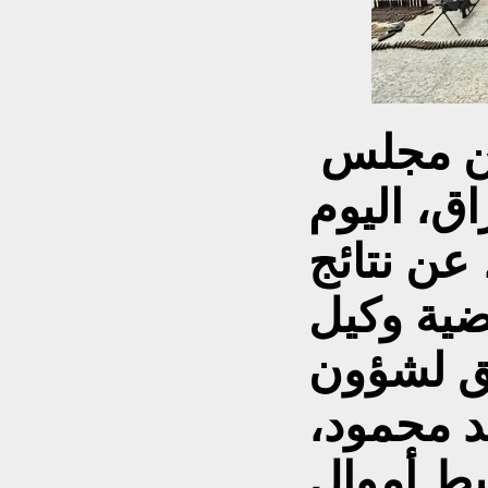
ن مجلس
اق، اليوم
اثاء (2 حزيران 2026)، عن نتائج
ضية وكيل
بق لشؤون
د محمود،
ط أموال