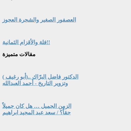
العصفور الصغير والشجرة العجوز
فلة والأقزام الثمانية!!
مقالات
متميزة
الدكتور فاضل البرّاك ..(أبو رغيف )
وتزوير التاريخ - أحمد العبدالله
الزمن الجميل … هل كان جميلاً
حقاً؟ / سعد عبد المجيد ابراهيم