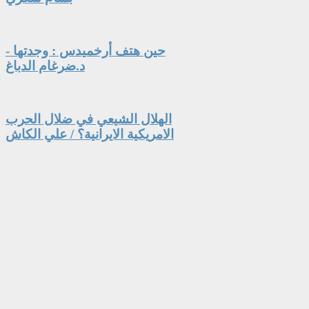
حين هتف أرخميدس : وجدتها -
د.ضرغام الدباغ
الهلال الشيعي في ضلال الحرب
الامريكية الايرانية؟ / علي الكاش