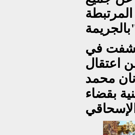
المرتبطة
مة".
كشفت في
ن اعتقال
نان محمد
ية بقضاء