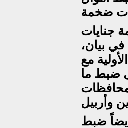
 جنايات
في بيان،
لأولية مع
ى ضبط ما
ً في محافظات
يضاً ضبط