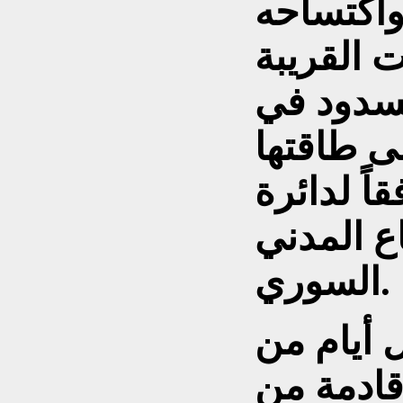
اكتساحه
ت القريبة
لسدود في
لى طاقتها
اً لدائرة
اع المدني
السوري.
 أيام من
ادمة من