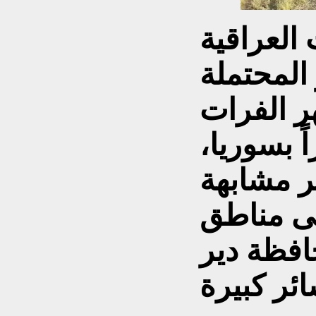
العراقية
المحتملة
ر الفرات
ً بسوريا،
ر مشابهة
لى مناطق
افظة دير