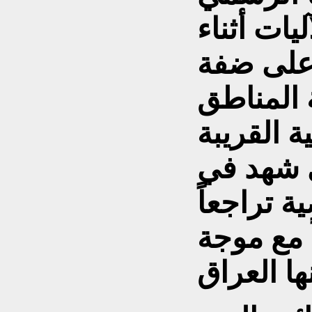
ات أثناء
 على ضفة
 المناطق
ة القريبة
 شهد في
ة تراجعاً
ً مع موجة