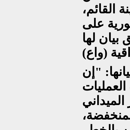
ة القائم،
ورية على
بيان لها
نها: "إن
العمليات
 الميداني
لمنخفضة،
ن بالخطر