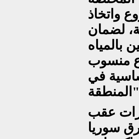
ع واتخاذ
ة، لضمان
ن بالمياه
اع منسوب
ساسية في
طقة".
ورات عقب
ق سوريا