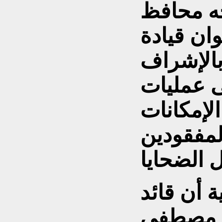
َه محافظ
ان قيادة
الإشراف
ى عمليات
الإمكانات
لمفقودين
 أن قائد
ء مصطفى