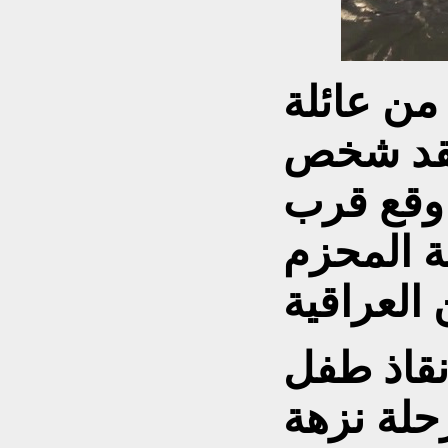
 أشخاص من عائلة
فقد شخص
وقع قرب
ة المحزم
إنقاذ طفل
حلة نزهة