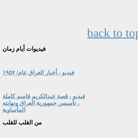
back to to
فيديوات
أيام زمان
فيديو - أخبار العراق عام/ ١٩٥٧
فيديو - قصة عبدالكريم قاسم كاملة
، تأسيس جمهورية العراق ونهايته
المأساوية
من
القلب للقلب