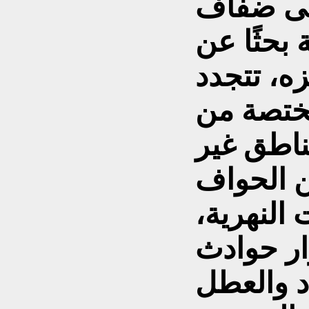
إلى ضفاف
 بحثًا عن
زه، تتجدد
ختصة من
ناطق غير
ن الحواف
 النهرية،
ر حوادث
د والعطل