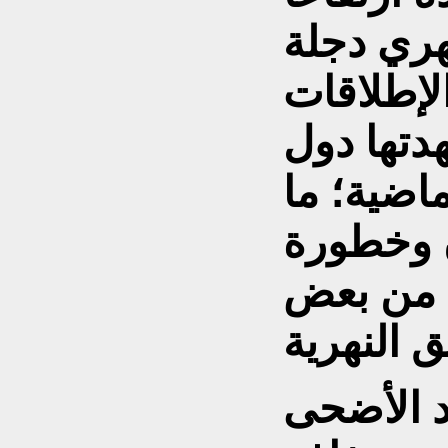
هري دجلة
الإطلاقات
هدتها دول
ماضية؛ ما
 وخطورة
ب من بعض
 الأضحى