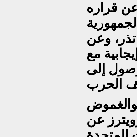
ن قراره
جمهورية
 تذر، وعن
جابية مع
وصول إلى
والغموض
ويترز عن
ت المتحدة