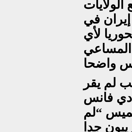
الولايات
إيران في
حوريا لأي
 المساعي
ب لم يقر
.دي فانس
خميس “لم
ريبون جدا