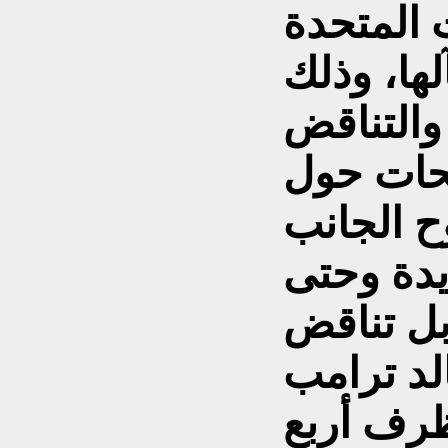
 المتحدة
ها، وذلك
والتناقض
يحات حول
 الجانب
ديدة وحتى
بل تناقض
لد ترامب
ظرف أربع