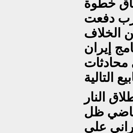
اق خطوة
رب دفعت
ن الخلاف
مج إيران
 محادثات
اق النار
لماضي ظل
يراني على