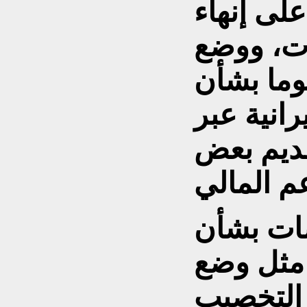
على إنهاء
ت، ووضع
 زمني مدته 30 يوما بشأن
رانية عبر
ديم بعض
ات بشأن
، مثل وضع
ي التخصيب