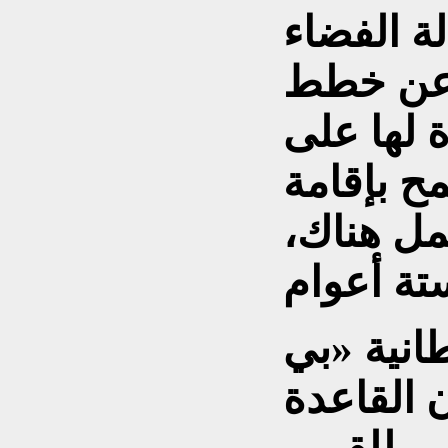
ة الفضاء
، عن خطط
 لها على
ح بإقامة
مل هناك،
طانية «بي
ن القاعدة