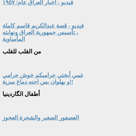
فيديو - أخبار العراق عام/ ١٩٥٧
فيديو - قصة عبدالكريم قاسم كاملة
، تأسيس جمهورية العراق ونهايته
المأساوية
من
القلب للقلب
عمي أبختي حراميكم خوش حرامي
و بهلوان بس احنه دماغ سزية!!
أطفال
الگاردينيا
العصفور الصغير والشجرة العجوز