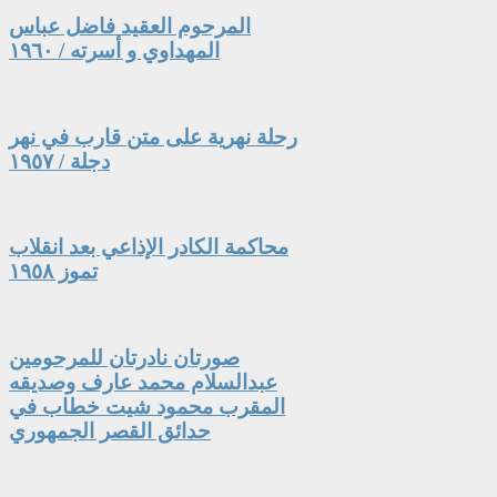
المرحوم العقيد فاضل عباس
المهداوي و أسرته / ١٩٦٠
رحلة نهرية على متن قارب في نهر
دجلة / ١٩٥٧
محاكمة الكادر الإذاعي بعد انقلاب
تموز ١٩٥٨
صورتان نادرتان للمرحومين
عبدالسلام محمد عارف وصديقه
المقرب محمود شيت خطاب في
حدائق القصر الجمهوري