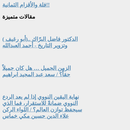
فلة والأقزام الثمانية!!
مقالات
متميزة
الدكتور فاضل البرّاك ..(أبو رغيف )
وتزوير التاريخ - أحمد العبدالله
الزمن الجميل … هل كان جميلاً
حقاً؟ / سعد عبد المجيد ابراهيم
نهاية اليقين النووي إذا لم يعد الردع
النووي ضمانةً للاستقرار، فما الذي
سيحفظ توازن العالم؟ / اللواء الركن
علاء الدين حسين مكي خماس