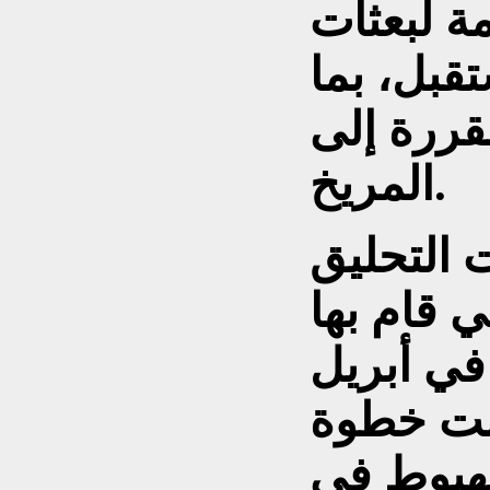
مة لبعثات
قبل، بما
قررة إلى
المريخ.
 التحليق
ي قام بها
مهمة «أرتميس 2» في أبريل
لت خطوة
هبوط في