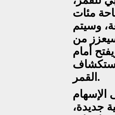
ي للقمر،
احة مئات
ة، وسيتم
سيعزز من
يفتح أمام
لاستكشاف
القمر.
 الإسهام
ة جديدة،