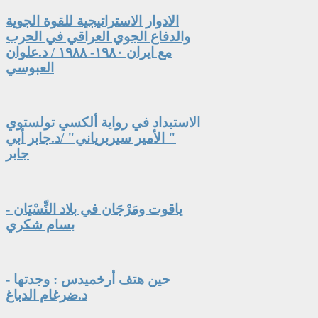
الادوار الاستراتيجية للقوة الجوية
والدفاع الجوي العراقي في الحرب
مع ايران ١٩٨٠- ١٩٨٨ / د.علوان
العبوسي
الاستبداد في رواية ألكسي تولستوي
" الأمير سيربرياني" /د.جابر أبي
جابر
ياقوت ومَرْجَان في بلاد النِّسْيَان -
بسام شكري
حين هتف أرخميدس : وجدتها -
د.ضرغام الدباغ