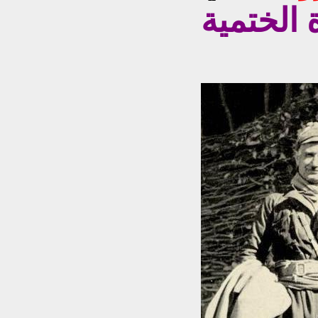
 الختمية