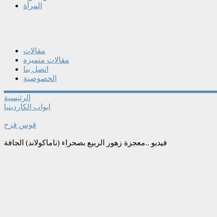
المرأة
مقالات
مقالات متميزه
اتصل بنا
الخصوصية
الرئيسية
ابواب الكاردينيا
قوس قزح
فيديو ..معجزة زهور الربيع بصحراء (ناماكولاند) الجافة