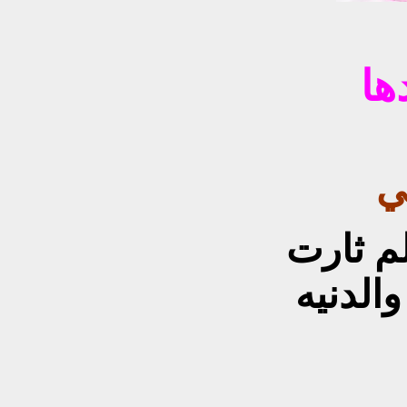
ها
ي
لم ثارت
الدنيه