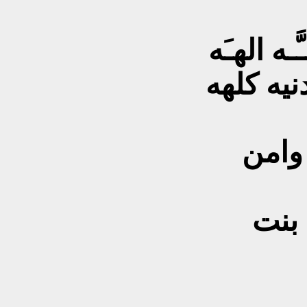
ـه الهـَه
نيه كلهه
 وامن
 بنت