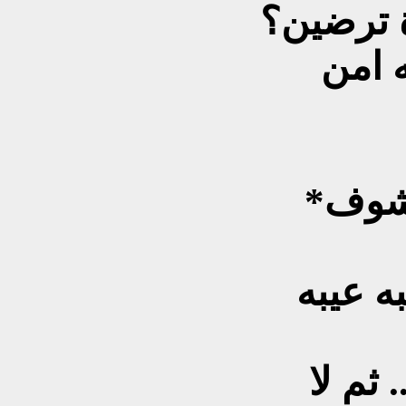
ة ترضين؟
 امن
*اگعد (زهاوي) اوشوف شوف
ه عيبه
. ثم لا