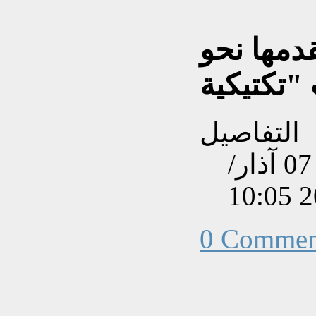
دمها نحو
التفاصيل
تم إنشاءه بتاريخ السبت, 07 آذار/
0 Commen