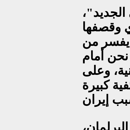
الجديد"،
 وقصفها
 يفسر من
نحن أمام
ية، وعلى
ية كبيرة
البرلمان،