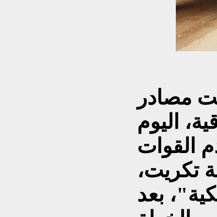
نت مصادر
ة، اليوم
م القوات
ة تكريت،
ية"، بعد