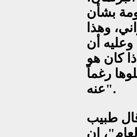
كومة بشأن
ني، وهذا
وعليه أن
ذا كان هو
ها رغماً
عنه".
قال طبيب
ام"، إن