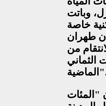
ت المياه
ل، وباتت
نية خاصة
كأن طهران
نتقام من
 الثماني
ماضية".
 "المئات