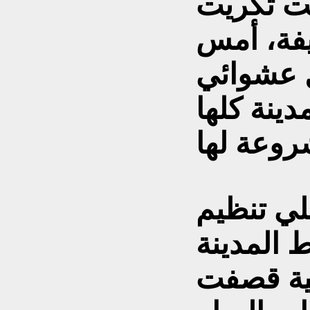
فت تكريت
قل عن 200 قذيفة، أمس
 عشوائي
ينة كلها
لي تنظيم
 المدينة
نية قصفت