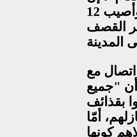
"تسعة مدنيين قتلوا وأصيب 12
إثر القصف
اتصال مع
أن "جميع
وا بقذائف
لهم، أمّا
هم كونها