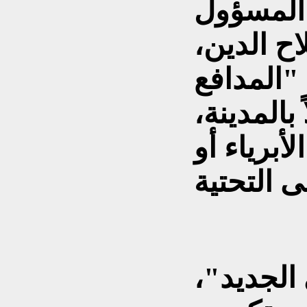
المسؤول
ح الدين،
"المدافع
 بالمدينة،
أبرياء أو
 الجديد"،