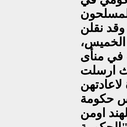
لمسلحون
وقد نقلن
 الخميس،
 في منأى
ث ارسلت
 لاعادتهن
س حكومة
لهند اومن