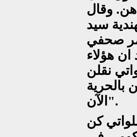
هن. وقال
ندية سيد
تمر صحفي
ان هؤلاء
اتي نقلن
 بالحرية
الآن".
واتي كن
كومي في