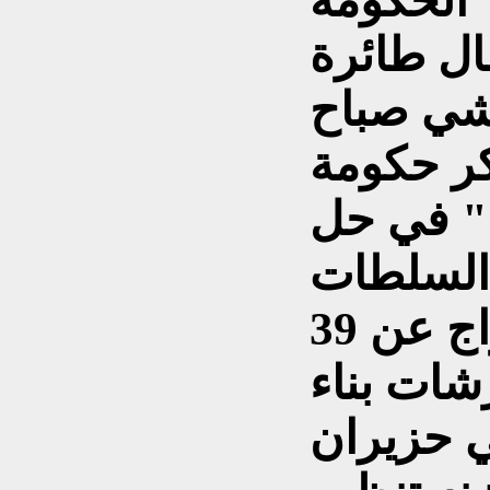
"الحكومة
ال طائرة
شي صباح
ر حكومة
ط" في حل
السلطات
الهندية ايضا الى الافراج عن 39
شات بناء
 حزيران