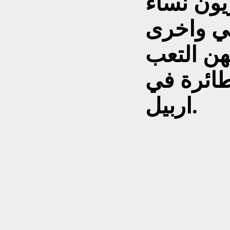
يون نساء
ي واخرى
هن التعب
ائرة في
اربيل.