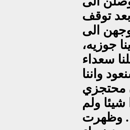
وصلن الى
بعد توقف
وجهن الى
نا جوزيه،
نا سعداء
نعود واننا
 محتجزي
شيئا ولم
". وظهرت