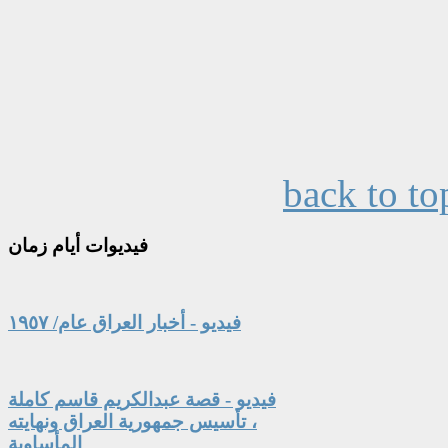
back to to
فيديوات
أيام زمان
فيديو - أخبار العراق عام/ ١٩٥٧
فيديو - قصة عبدالكريم قاسم كاملة
، تأسيس جمهورية العراق ونهايته
المأساوية