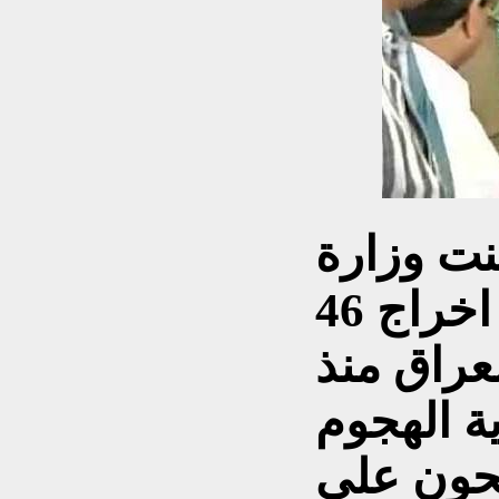
نت وزارة
الخارجية الهندية انه تم اخراج 46
عراق منذ
ة الهجوم
حون على