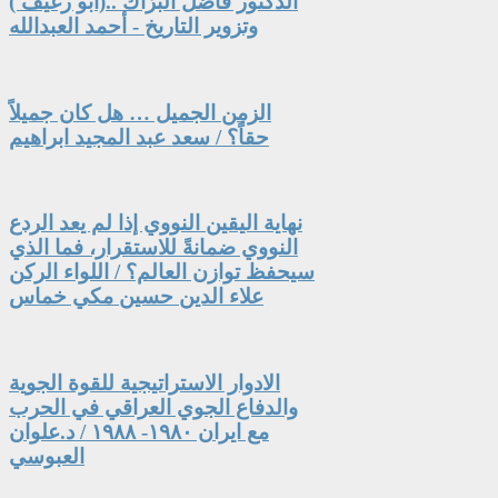
الدكتور فاضل البرّاك ..(أبو رغيف )
وتزوير التاريخ - أحمد العبدالله
الزمن الجميل … هل كان جميلاً
حقاً؟ / سعد عبد المجيد ابراهيم
نهاية اليقين النووي إذا لم يعد الردع
النووي ضمانةً للاستقرار، فما الذي
سيحفظ توازن العالم؟ / اللواء الركن
علاء الدين حسين مكي خماس
الادوار الاستراتيجية للقوة الجوية
والدفاع الجوي العراقي في الحرب
مع ايران ١٩٨٠- ١٩٨٨ / د.علوان
العبوسي