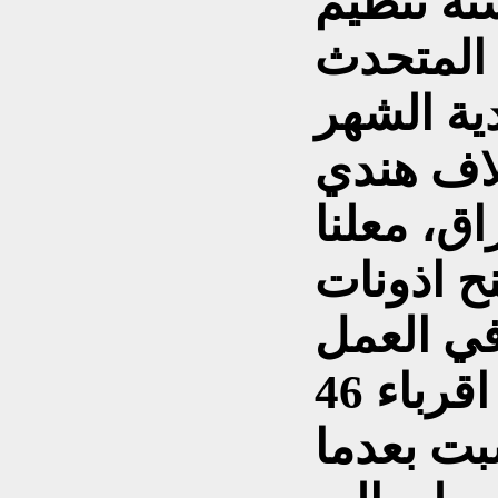
نه تنظيم
المتحدث
دية الشهر
اف هندي
ق، معلنا
ح اذونات
في العمل
في العراق. وانتظر اقرباء 46
بت بعدما