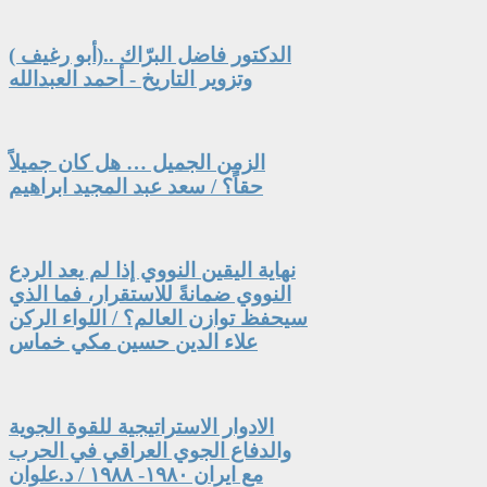
الدكتور فاضل البرّاك ..(أبو رغيف )
وتزوير التاريخ - أحمد العبدالله
الزمن الجميل … هل كان جميلاً
حقاً؟ / سعد عبد المجيد ابراهيم
نهاية اليقين النووي إذا لم يعد الردع
النووي ضمانةً للاستقرار، فما الذي
سيحفظ توازن العالم؟ / اللواء الركن
علاء الدين حسين مكي خماس
الادوار الاستراتيجية للقوة الجوية
والدفاع الجوي العراقي في الحرب
مع ايران ١٩٨٠- ١٩٨٨ / د.علوان