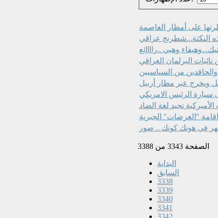
طرتها على أمطار العاصمة
 والحاقدين من السياسيين
سيارة الرئيس الامريكي‏
الأميركية تجيد لغة الضاد
الصفحة 3343 من 3388
البداية
السابق
3338
3339
3340
3341
3342