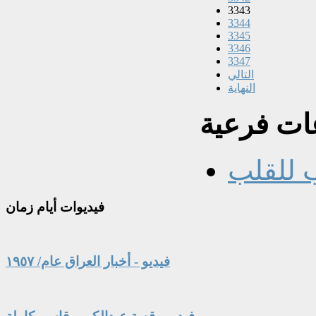
3343
3344
3345
3346
3347
التالي
النهاية
ت فرعية
 للقلب
فيديوات
أيام زمان
فيديو - أخبار العراق عام/ ١٩٥٧