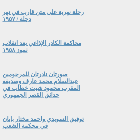
رحلة نهرية على متن قارب في نهر
دجلة / ١٩٥٧
محاكمة الكادر الإذاعي بعد انقلاب
تموز ١٩٥٨
صورتان نادرتان للمرحومين
عبدالسلام محمد عارف وصديقه
المقرب محمود شيت خطاب في
حدائق القصر الجمهوري
توفيق السويدي واحمد مختار بابان
في محكمة الشعب