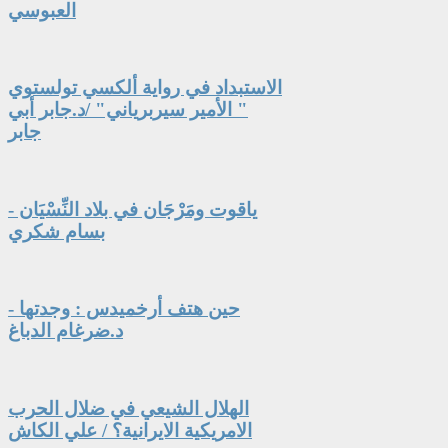
العبوسي
الاستبداد في رواية ألكسي تولستوي
" الأمير سيربرياني" /د.جابر أبي
جابر
ياقوت ومَرْجَان في بلاد النِّسْيَان -
بسام شكري
حين هتف أرخميدس : وجدتها -
د.ضرغام الدباغ
الهلال الشيعي في ضلال الحرب
الامريكية الايرانية؟ / علي الكاش