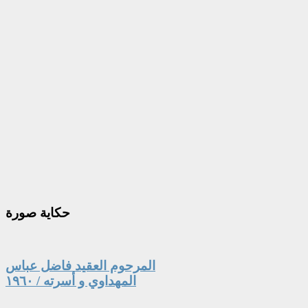
حكاية
صورة
المرحوم العقيد فاضل عباس
المهداوي و أسرته / ١٩٦٠