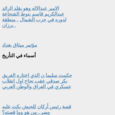
الامير عبدالاله وهو يقلد الرائد
عبدالكريم قاسم بنوط الشجاعة
لدوره في حرب الشمال - منطقة
برزان .
مؤتمر ميثاق بغداد
أسماء
في التأريخ
حكمت سليما ن الذي اختاره الفريق
بكر صدقي عقب نجاح اول انقلاب
عسكري في العراق والوطن العربي
قصة رئيس أركان للجيش بكت عليه
مصر.. من هو وما قصته؟