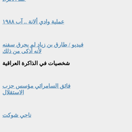
عملية وادي ألانة .. آب ١٩٨٨
فيديو / طارق بن زياد لم يحرق سفنه
لأنه أذكى من ذلك
شخصيات
في الذاكرة العراقية
فائق السامرائي مؤسس حزب
الاستقلال
ناجي شوكت