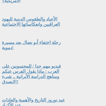
الأمريكية؟
الأعياد والطقوس الدينية لليهود
العراقيين وانعكاساتها الاجتماعية
رحلة اختفاء أبو نضال بعد مسيرة
دموية!
فيديو مهم جدا / للمحسوبين على
العرب : ماذا يقول الفرس عنكم
ومناهج الدراسة الأيرانية .. شىء
لايصدق!!
عيد نوروز التاريخ والأهمية والعادات
عند الأكراد