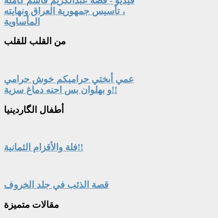
فيديو - قصة عبدالكريم قاسم كاملة
، تأسيس جمهورية العراق ونهايته
المأساوية
من
القلب للقلب
عمي أبختي حراميكم خوش حرامي
و بهلوان بس احنه دماغ سزية!!
أطفال
الگاردينيا
فلة والأقزام الثمانية!!
قصة الذئب في جلد الخروف
مقالات
متميزة