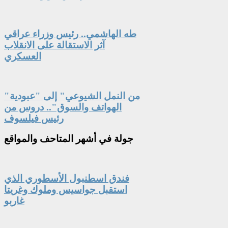
طه الهاشمي.. رئيس وزراء عراقي
آثر الاستقالة على الانقلاب
العسكري
"من النمل الشيوعي" إلى "عبودية
الهواتف والسوق".. دروس من
رئيس فيلسوف
جولة
في أشهر المتاحف والمواقع
فندق اسطنبول الأسطوري الذي
استقبل جواسيس وملوك وغريتا
غاربو