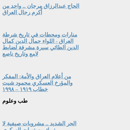
الحاج عبدالرزاق مرجان .. واحد من
أكرم رجال العراق
منارات ومحطات في تاريخ شرطة
العراق - اللواء جمال الدين كمال
الدين الطائي سيرة مشرفة لضابط
لامع وتاريخ ناصع
من أعلام العراق والأمة: المفكر
والمؤرخ العسكري محمود شيت
خطاب ١٩١٩ – ١٩٩٨
طب
وعلوم
الحر الشديد .. مشروبات صيفية لا
تربك مستويات السكري