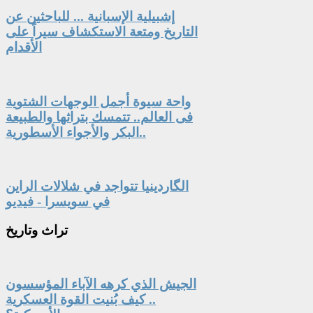
إشبيلية الإسبانية ... للباحثين عن
التاريخ ومتعة الاستكشاف سيراً على
الأقدام
واحة سيوة أجمل الوجهات الشتوية
فى العالم.. تتمسك بتراثها والطبيعة
البكر والأجواء الأسطورية..
الگاردينيا تتواجد في شلالات الراين
في سويسرا - فيديو
تراث
وتاريخ
الجيش الذي كرهه الآباء المؤسسون
.. كيف بُنيت القوة العسكرية