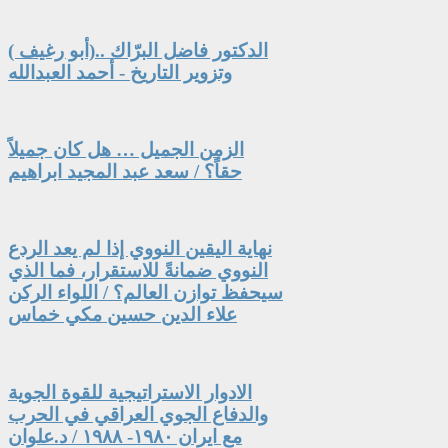
الدكتور فاضل البرّاك ..(أبو رغيف )
وتزوير التاريخ - أحمد العبدالله
الزمن الجميل … هل كان جميلاً
حقاً؟ / سعد عبد المجيد ابراهيم
نهاية اليقين النووي إذا لم يعد الردع
النووي ضمانةً للاستقرار، فما الذي
سيحفظ توازن العالم؟ / اللواء الركن
علاء الدين حسين مكي خماس
الادوار الاستراتيجية للقوة الجوية
والدفاع الجوي العراقي في الحرب
مع ايران ١٩٨٠- ١٩٨٨ / د.علوان