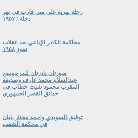
رحلة نهرية على متن قارب في نهر
دجلة / ١٩٥٧
محاكمة الكادر الإذاعي بعد انقلاب
تموز ١٩٥٨
صورتان نادرتان للمرحومين
عبدالسلام محمد عارف وصديقه
المقرب محمود شيت خطاب في
حدائق القصر الجمهوري
توفيق السويدي واحمد مختار بابان
في محكمة الشعب