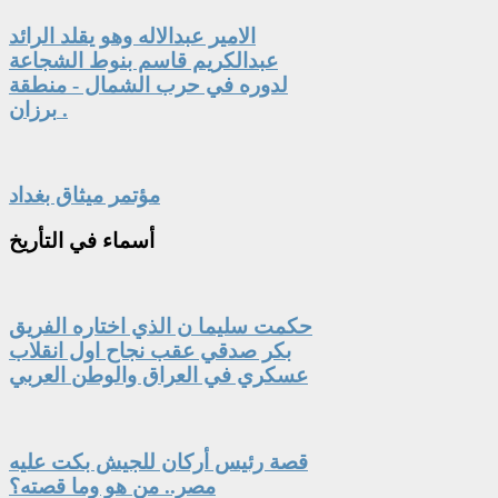
الامير عبدالاله وهو يقلد الرائد
عبدالكريم قاسم بنوط الشجاعة
لدوره في حرب الشمال - منطقة
برزان .
مؤتمر ميثاق بغداد
أسماء
في التأريخ
حكمت سليما ن الذي اختاره الفريق
بكر صدقي عقب نجاح اول انقلاب
عسكري في العراق والوطن العربي
قصة رئيس أركان للجيش بكت عليه
مصر.. من هو وما قصته؟