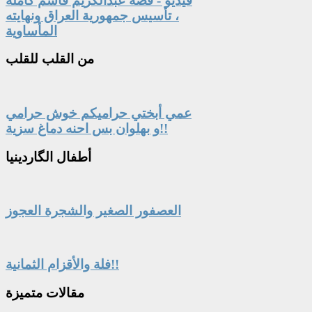
فيديو - قصة عبدالكريم قاسم كاملة
، تأسيس جمهورية العراق ونهايته
المأساوية
من
القلب للقلب
عمي أبختي حراميكم خوش حرامي
و بهلوان بس احنه دماغ سزية!!
أطفال
الگاردينيا
العصفور الصغير والشجرة العجوز
فلة والأقزام الثمانية!!
مقالات
متميزة