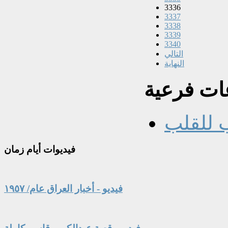
3336
3337
3338
3339
3340
التالي
النهاية
ت فرعية
 للقلب
فيديوات
أيام زمان
فيديو - أخبار العراق عام/ ١٩٥٧