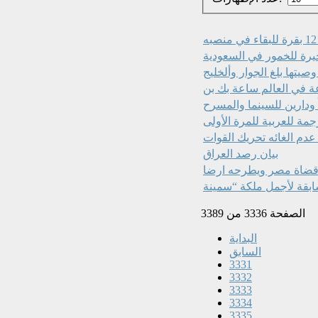
صيتها بلغ الجوار وألخليج
ة في العالم ساعة بك بن
 ودارين للسينما والمسرح
رجمة للعربية للمرة الأولى
 عدم الغائه تحريك القوات
بيان رصد العراق
قضاة مصر ويطرحه ارضا
الصفحة 3336 من 3389
البداية
السابق
3331
3332
3333
3334
3335