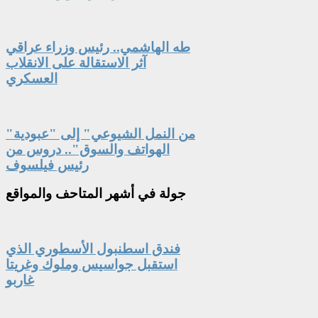
طه الهاشمي.. رئيس وزراء عراقي
آثر الاستقالة على الانقلاب
العسكري
"من النمل الشيوعي" إلى "عبودية
الهواتف والسوق".. دروس من
رئيس فيلسوف
جولة
في أشهر المتاحف والمواقع
فندق اسطنبول الأسطوري الذي
استقبل جواسيس وملوك وغريتا
غاربو