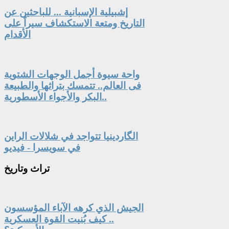
إشبيلية الإسبانية ... للباحثين عن
التاريخ ومتعة الاستكشاف سيراً على
الأقدام
واحة سيوة أجمل الوجهات الشتوية
فى العالم.. تتمسك بتراثها والطبيعة
البكر والأجواء الأسطورية..
الگاردينيا تتواجد في شلالات الراين
في سويسرا - فيديو
تراث
وتاريخ
الجيش الذي كرهه الآباء المؤسسون
.. كيف بُنيت القوة العسكرية