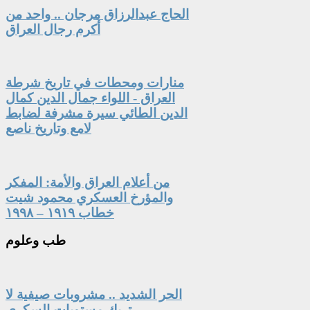
الحاج عبدالرزاق مرجان .. واحد من
أكرم رجال العراق
منارات ومحطات في تاريخ شرطة
العراق - اللواء جمال الدين كمال
الدين الطائي سيرة مشرفة لضابط
لامع وتاريخ ناصع
من أعلام العراق والأمة: المفكر
والمؤرخ العسكري محمود شيت
خطاب ١٩١٩ – ١٩٩٨
طب
وعلوم
الحر الشديد .. مشروبات صيفية لا
تربك مستويات السكري