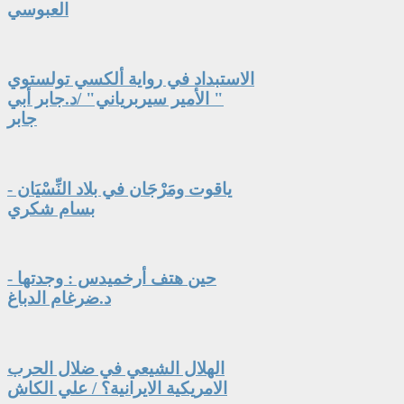
العبوسي
الاستبداد في رواية ألكسي تولستوي
" الأمير سيربرياني" /د.جابر أبي
جابر
ياقوت ومَرْجَان في بلاد النِّسْيَان -
بسام شكري
حين هتف أرخميدس : وجدتها -
د.ضرغام الدباغ
الهلال الشيعي في ضلال الحرب
الامريكية الايرانية؟ / علي الكاش