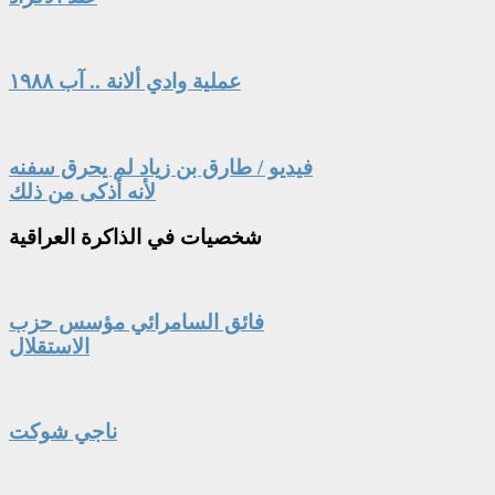
عملية وادي ألانة .. آب ١٩٨٨
فيديو / طارق بن زياد لم يحرق سفنه
لأنه أذكى من ذلك
شخصيات
في الذاكرة العراقية
فائق السامرائي مؤسس حزب
الاستقلال
ناجي شوكت