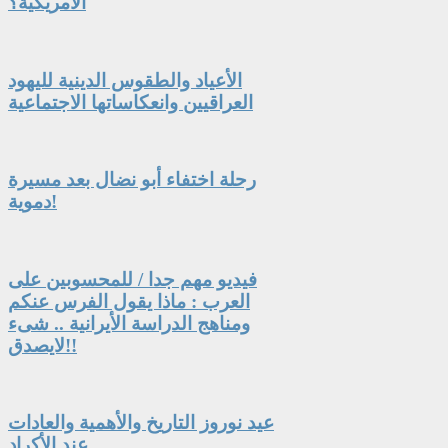
الأمريكية؟
الأعياد والطقوس الدينية لليهود
العراقيين وانعكاساتها الاجتماعية
رحلة اختفاء أبو نضال بعد مسيرة
دموية!
فيديو مهم جدا / للمحسوبين على
العرب : ماذا يقول الفرس عنكم
ومناهج الدراسة الأيرانية .. شىء
لايصدق!!
عيد نوروز التاريخ والأهمية والعادات
عند الأكراد