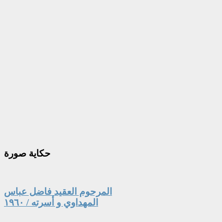
حكاية
صورة
المرحوم العقيد فاضل عباس
المهداوي و أسرته / ١٩٦٠