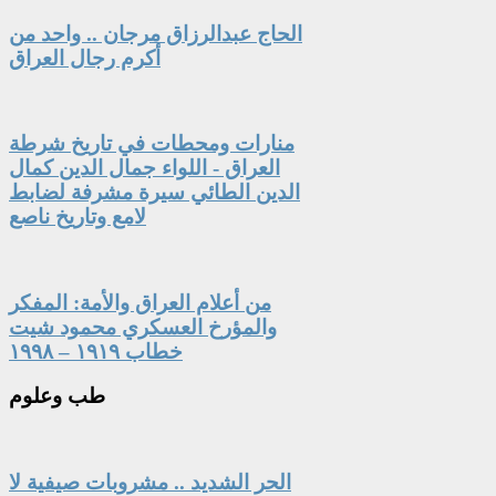
الحاج عبدالرزاق مرجان .. واحد من
أكرم رجال العراق
منارات ومحطات في تاريخ شرطة
العراق - اللواء جمال الدين كمال
الدين الطائي سيرة مشرفة لضابط
لامع وتاريخ ناصع
من أعلام العراق والأمة: المفكر
والمؤرخ العسكري محمود شيت
خطاب ١٩١٩ – ١٩٩٨
طب
وعلوم
الحر الشديد .. مشروبات صيفية لا