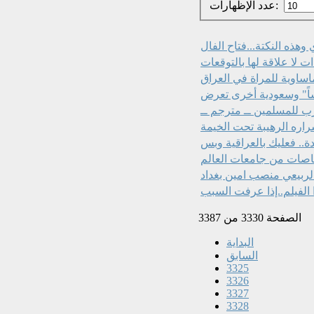
عدد الإظهارات:
ت لا علاقة لها بالتوقعات
اساوية للمراة في العراق
اً" وسعودية أخرى تعرض
ب للمسلمين ــ مترجم ــ
اره الرهيبة تحت الخيمة
لربيعي منصب امين بغداد
الصفحة 3330 من 3387
البداية
السابق
3325
3326
3327
3328