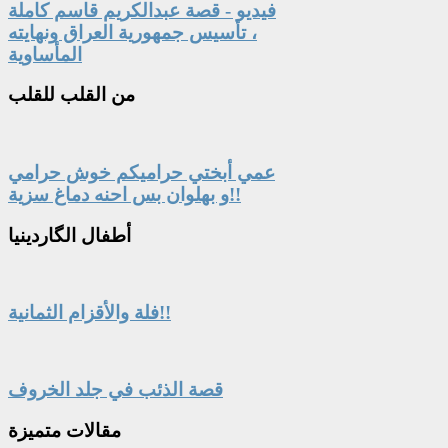
فيديو - قصة عبدالكريم قاسم كاملة
، تأسيس جمهورية العراق ونهايته
المأساوية
من
القلب للقلب
عمي أبختي حراميكم خوش حرامي
و بهلوان بس احنه دماغ سزية!!
أطفال
الگاردينيا
فلة والأقزام الثمانية!!
قصة الذئب في جلد الخروف
مقالات
متميزة