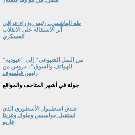
طه الهاشمي.. رئيس وزراء عراقي
آثر الاستقالة على الانقلاب
العسكري
"من النمل الشيوعي" إلى "عبودية
الهواتف والسوق".. دروس من
رئيس فيلسوف
جولة
في أشهر المتاحف والمواقع
فندق اسطنبول الأسطوري الذي
استقبل جواسيس وملوك وغريتا
غاربو