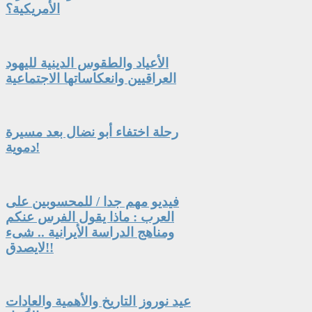
الأمريكية؟
الأعياد والطقوس الدينية لليهود
العراقيين وانعكاساتها الاجتماعية
رحلة اختفاء أبو نضال بعد مسيرة
دموية!
فيديو مهم جدا / للمحسوبين على
العرب : ماذا يقول الفرس عنكم
ومناهج الدراسة الأيرانية .. شىء
لايصدق!!
عيد نوروز التاريخ والأهمية والعادات