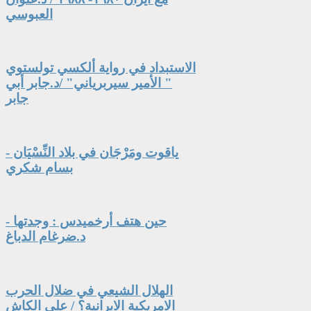
العبوسي
الاستبداد في رواية ألكسي تولستوي
" الأمير سيربرياني" /د.جابر أبي
جابر
ياقوت ومَرْجَان في بلاد النِّسْيَان -
بسام شكري
حين هتف أرخميدس : وجدتها -
د.ضرغام الدباغ
الهلال الشيعي في ضلال الحرب
الامريكية الايرانية؟ / علي الكاش