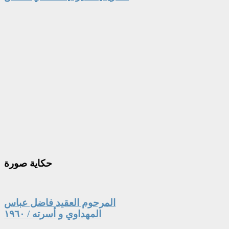
حكاية
صورة
المرحوم العقيد فاضل عباس
المهداوي و أسرته / ١٩٦٠