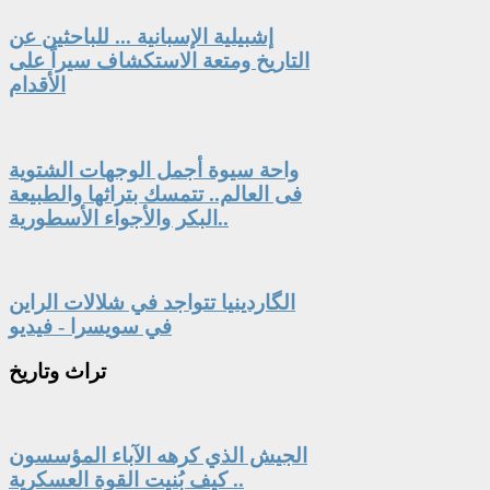
إشبيلية الإسبانية ... للباحثين عن
التاريخ ومتعة الاستكشاف سيراً على
الأقدام
واحة سيوة أجمل الوجهات الشتوية
فى العالم.. تتمسك بتراثها والطبيعة
البكر والأجواء الأسطورية..
الگاردينيا تتواجد في شلالات الراين
في سويسرا - فيديو
تراث
وتاريخ
الجيش الذي كرهه الآباء المؤسسون
.. كيف بُنيت القوة العسكرية