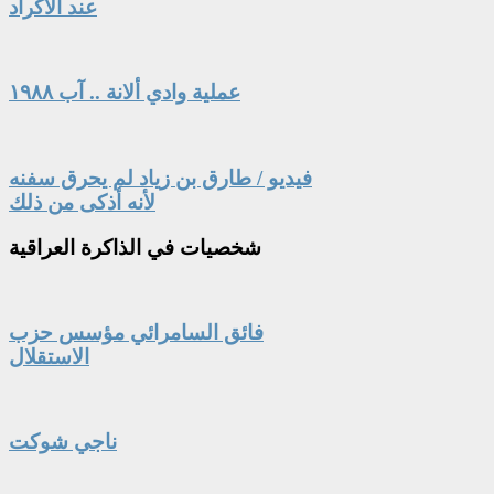
عند الأكراد
عملية وادي ألانة .. آب ١٩٨٨
فيديو / طارق بن زياد لم يحرق سفنه
لأنه أذكى من ذلك
شخصيات
في الذاكرة العراقية
فائق السامرائي مؤسس حزب
الاستقلال
ناجي شوكت