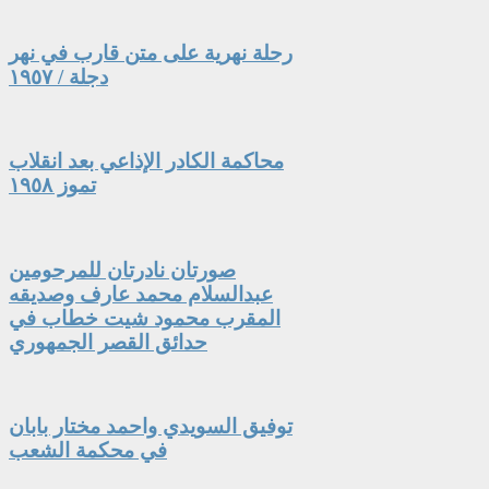
رحلة نهرية على متن قارب في نهر
دجلة / ١٩٥٧
محاكمة الكادر الإذاعي بعد انقلاب
تموز ١٩٥٨
صورتان نادرتان للمرحومين
عبدالسلام محمد عارف وصديقه
المقرب محمود شيت خطاب في
حدائق القصر الجمهوري
توفيق السويدي واحمد مختار بابان
في محكمة الشعب