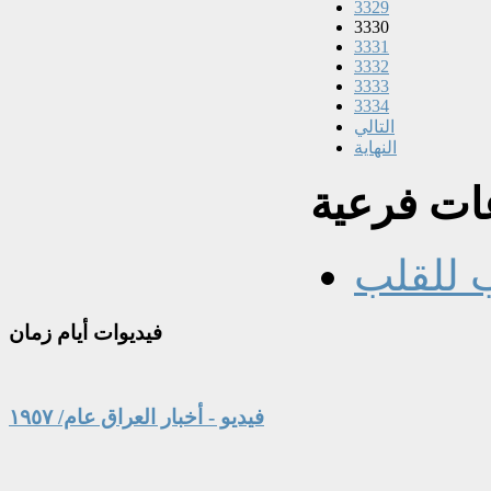
3329
3330
3331
3332
3333
3334
التالي
النهاية
ت فرعية
 للقلب
فيديوات
أيام زمان
فيديو - أخبار العراق عام/ ١٩٥٧