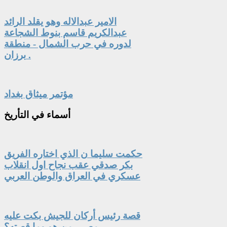
الامير عبدالاله وهو يقلد الرائد
عبدالكريم قاسم بنوط الشجاعة
لدوره في حرب الشمال - منطقة
برزان .
مؤتمر ميثاق بغداد
أسماء
في التأريخ
حكمت سليما ن الذي اختاره الفريق
بكر صدقي عقب نجاح اول انقلاب
عسكري في العراق والوطن العربي
قصة رئيس أركان للجيش بكت عليه
مصر.. من هو وما قصته؟