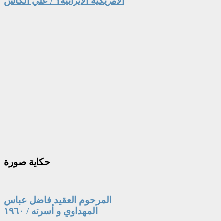
الامريكية الايرانية؟ / علي الكاش
حكاية
صورة
المرحوم العقيد فاضل عباس
المهداوي و أسرته / ١٩٦٠