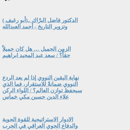
الدكتور فاضل البرّاك ..(أبو رغيف )
وتزوير التاريخ - أحمد العبدالله
الزمن الجميل … هل كان جميلاً
حقاً؟ / سعد عبد المجيد ابراهيم
نهاية اليقين النووي إذا لم يعد الردع
النووي ضمانةً للاستقرار، فما الذي
سيحفظ توازن العالم؟ / اللواء الركن
علاء الدين حسين مكي خماس
الادوار الاستراتيجية للقوة الجوية
والدفاع الجوي العراقي في الحرب