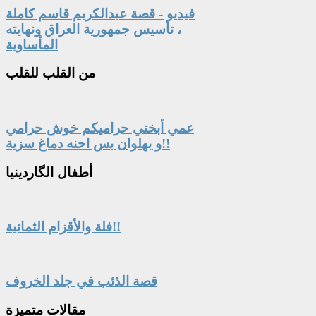
فيديو - قصة عبدالكريم قاسم كاملة
، تأسيس جمهورية العراق ونهايته
المأساوية
من
القلب للقلب
عمي أبختي حراميكم خوش حرامي
و بهلوان بس احنه دماغ سزية!!
أطفال
الگاردينيا
فلة والأقزام الثمانية!!
قصة الذئب في جلد الخروف
مقالات
متميزة