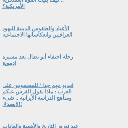
الأمريكية؟
الأعياد والطقوس الدينية لليهود
العراقيين وانعكاساتها الاجتماعية
رحلة اختفاء أبو نضال بعد مسيرة
دموية!
فيديو مهم جدا / للمحسوبين على
العرب : ماذا يقول الفرس عنكم
ومناهج الدراسة الأيرانية .. شىء
لايصدق!!
عيد نوروز التاريخ والأهمية والعادات