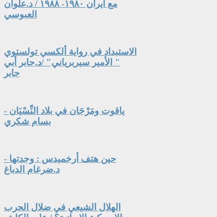
مع ايران ١٩٨٠- ١٩٨٨ / د.علوان
العبوسي
الاستبداد في رواية ألكسي تولستوي
" الأمير سيربرياني" /د.جابر أبي
جابر
ياقوت ومَرْجَان في بلاد النِّسْيَان -
بسام شكري
حين هتف أرخميدس : وجدتها -
د.ضرغام الدباغ
الهلال الشيعي في ضلال الحرب