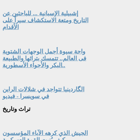
إشبيلية الإسبانية ... للباحثين عن
التاريخ ومتعة الاستكشاف سيراً على
الأقدام
واحة سيوة أجمل الوجهات الشتوية
فى العالم.. تتمسك بتراثها والطبيعة
البكر والأجواء الأسطورية..
الگاردينيا تتواجد في شلالات الراين
في سويسرا - فيديو
تراث
وتاريخ
الجيش الذي كرهه الآباء المؤسسون
.. كيف بُنيت القوة العسكرية