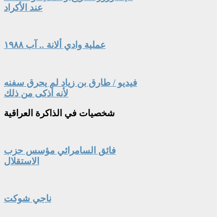
عند الأكراد
عملية وادي ألانة .. آب ١٩٨٨
فيديو / طارق بن زياد لم يحرق سفنه
لأنه أذكى من ذلك
شخصيات
في الذاكرة العراقية
فائق السامرائي مؤسس حزب
الاستقلال
ناجي شوكت