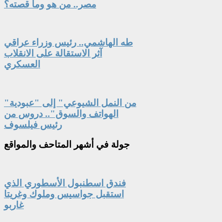
مصر.. من هو وما قصته؟
طه الهاشمي.. رئيس وزراء عراقي
آثر الاستقالة على الانقلاب
العسكري
"من النمل الشيوعي" إلى "عبودية
الهواتف والسوق".. دروس من
رئيس فيلسوف
جولة
في أشهر المتاحف والمواقع
فندق اسطنبول الأسطوري الذي
استقبل جواسيس وملوك وغريتا
غاربو