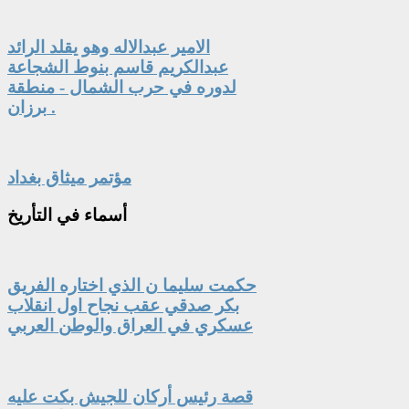
الامير عبدالاله وهو يقلد الرائد
عبدالكريم قاسم بنوط الشجاعة
لدوره في حرب الشمال - منطقة
برزان .
مؤتمر ميثاق بغداد
أسماء
في التأريخ
حكمت سليما ن الذي اختاره الفريق
بكر صدقي عقب نجاح اول انقلاب
عسكري في العراق والوطن العربي
قصة رئيس أركان للجيش بكت عليه