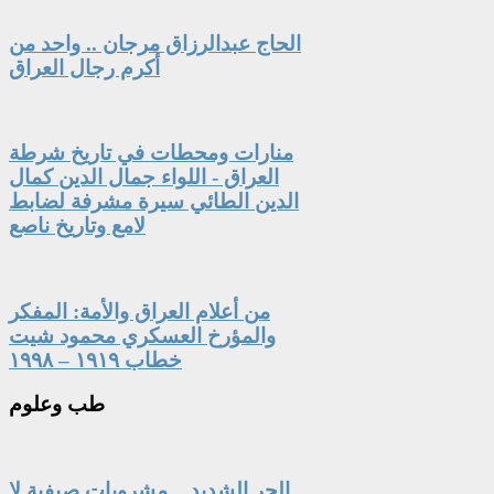
الحاج عبدالرزاق مرجان .. واحد من
أكرم رجال العراق
منارات ومحطات في تاريخ شرطة
العراق - اللواء جمال الدين كمال
الدين الطائي سيرة مشرفة لضابط
لامع وتاريخ ناصع
من أعلام العراق والأمة: المفكر
والمؤرخ العسكري محمود شيت
خطاب ١٩١٩ – ١٩٩٨
طب
وعلوم
الحر الشديد .. مشروبات صيفية لا