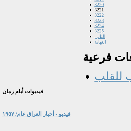
3220
3221
3222
3223
3224
3225
التالي
النهاية
ت فرعية
 للقلب
فيديوات
أيام زمان
فيديو - أخبار العراق عام/ ١٩٥٧