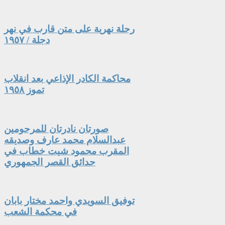
رحلة نهرية على متن قارب في نهر
دجلة / ١٩٥٧
محاكمة الكادر الإذاعي بعد انقلاب
تموز ١٩٥٨
صورتان نادرتان للمرحومين
عبدالسلام محمد عارف وصديقه
المقرب محمود شيت خطاب في
حدائق القصر الجمهوري
توفيق السويدي واحمد مختار بابان
في محكمة الشعب