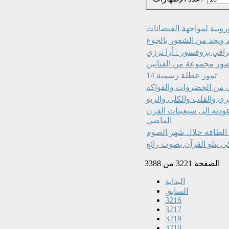
وروبية لمواجهة الفيضانات
م ويحد من الشعور بالجوع
عراقي بروفسور : أرا ترزي
حضور مجموعة من الفنانين
14 تموز عطلة رسمية
تي من الخضروات والفواكه
ي والقلب والكلى والربو
عودته الى سبعينات القرن
الماضي
 الطاقة خلال شهر الصوم
كي يتلو القرآن بصوت رائع
الصفحة 3221 من 3388
البداية
السابق
3216
3217
3218
3219