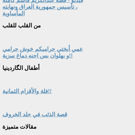
فيديو - قصة عبدالكريم قاسم كاملة
، تأسيس جمهورية العراق ونهايته
المأساوية
من
القلب للقلب
عمي أبختي حراميكم خوش حرامي
و بهلوان بس احنه دماغ سزية!!
أطفال
الگاردينيا
فلة والأقزام الثمانية!!
قصة الذئب في جلد الخروف
مقالات
متميزة