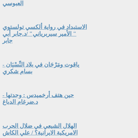
العبوسي
الاستبداد في رواية ألكسي تولستوي
" الأمير سيربرياني" /د.جابر أبي
جابر
ياقوت ومَرْجَان في بلاد النِّسْيَان -
بسام شكري
حين هتف أرخميدس : وجدتها -
د.ضرغام الدباغ
الهلال الشيعي في ضلال الحرب
الامريكية الايرانية؟ / علي الكاش