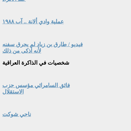
عملية وادي ألانة .. آب ١٩٨٨
فيديو / طارق بن زياد لم يحرق سفنه
لأنه أذكى من ذلك
شخصيات
في الذاكرة العراقية
فائق السامرائي مؤسس حزب
الاستقلال
ناجي شوكت