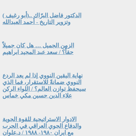
الدكتور فاضل البرّاك ..(أبو رغيف )
وتزوير التاريخ - أحمد العبدالله
الزمن الجميل … هل كان جميلاً
حقاً؟ / سعد عبد المجيد ابراهيم
نهاية اليقين النووي إذا لم يعد الردع
النووي ضمانةً للاستقرار، فما الذي
سيحفظ توازن العالم؟ / اللواء الركن
علاء الدين حسين مكي خماس
الادوار الاستراتيجية للقوة الجوية
والدفاع الجوي العراقي في الحرب
مع ايران ١٩٨٠- ١٩٨٨ / د.علوان