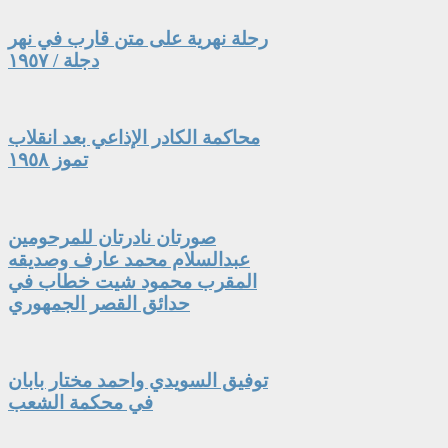
رحلة نهرية على متن قارب في نهر
دجلة / ١٩٥٧
محاكمة الكادر الإذاعي بعد انقلاب
تموز ١٩٥٨
صورتان نادرتان للمرحومين
عبدالسلام محمد عارف وصديقه
المقرب محمود شيت خطاب في
حدائق القصر الجمهوري
توفيق السويدي واحمد مختار بابان
في محكمة الشعب