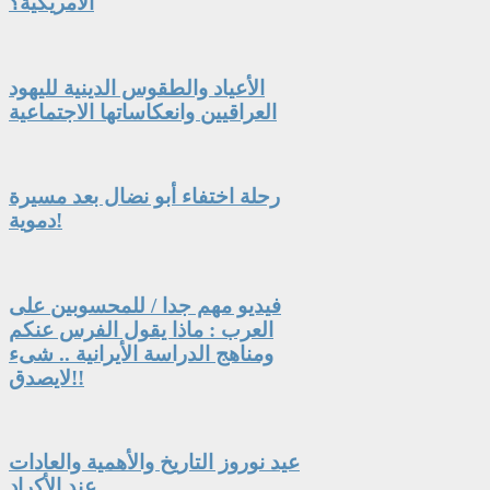
الأمريكية؟
الأعياد والطقوس الدينية لليهود
العراقيين وانعكاساتها الاجتماعية
رحلة اختفاء أبو نضال بعد مسيرة
دموية!
فيديو مهم جدا / للمحسوبين على
العرب : ماذا يقول الفرس عنكم
ومناهج الدراسة الأيرانية .. شىء
لايصدق!!
عيد نوروز التاريخ والأهمية والعادات
عند الأكراد