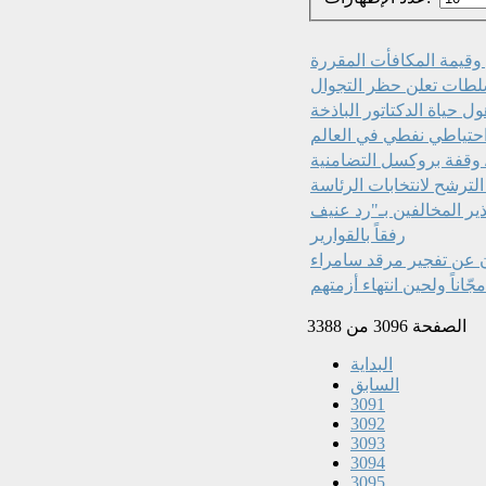
م وقيمة المكافأت المقررة
لسلطات تعلن حظر التجوال
ل حياة الدكتاتور الباذخة
 احتياطي نفطي في العالم
 وقفة بروكسل التضامنية‏
لترشح لانتخابات الرئاسة
رفقاً بالقوارير
ن عن تفجير مرقد سامراء
اناً ولحين انتهاء أزمتهم
الصفحة 3096 من 3388
البداية
السابق
3091
3092
3093
3094
3095