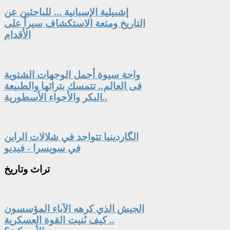
إشبيلية الإسبانية ... للباحثين عن
التاريخ ومتعة الاستكشاف سيراً على
الأقدام
واحة سيوة أجمل الوجهات الشتوية
فى العالم.. تتمسك بتراثها والطبيعة
البكر والأجواء الأسطورية..
الگاردينيا تتواجد في شلالات الراين
في سويسرا - فيديو
تراث
وتاريخ
الجيش الذي كرهه الآباء المؤسسون
.. كيف بُنيت القوة العسكرية