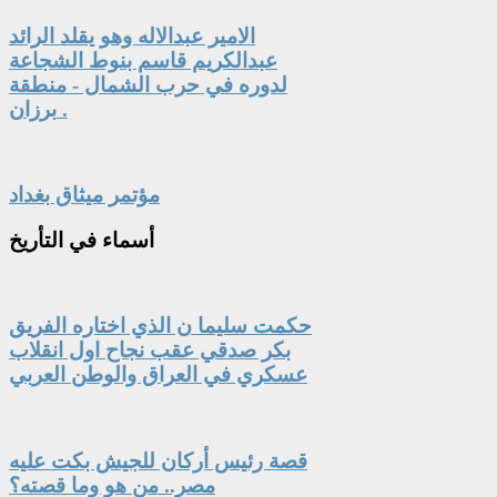
الامير عبدالاله وهو يقلد الرائد
عبدالكريم قاسم بنوط الشجاعة
لدوره في حرب الشمال - منطقة
برزان .
مؤتمر ميثاق بغداد
أسماء
في التأريخ
حكمت سليما ن الذي اختاره الفريق
بكر صدقي عقب نجاح اول انقلاب
عسكري في العراق والوطن العربي
قصة رئيس أركان للجيش بكت عليه
مصر.. من هو وما قصته؟