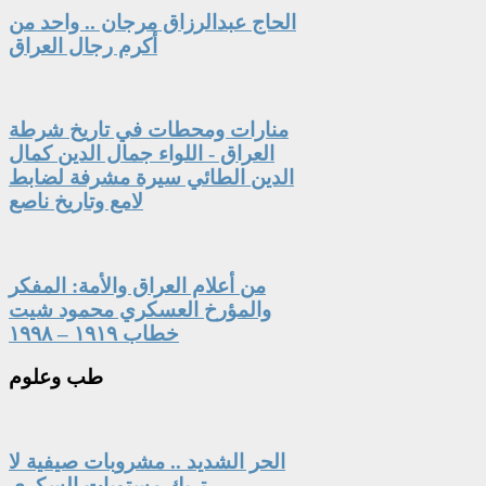
الحاج عبدالرزاق مرجان .. واحد من
أكرم رجال العراق
منارات ومحطات في تاريخ شرطة
العراق - اللواء جمال الدين كمال
الدين الطائي سيرة مشرفة لضابط
لامع وتاريخ ناصع
من أعلام العراق والأمة: المفكر
والمؤرخ العسكري محمود شيت
خطاب ١٩١٩ – ١٩٩٨
طب
وعلوم
الحر الشديد .. مشروبات صيفية لا
تربك مستويات السكري