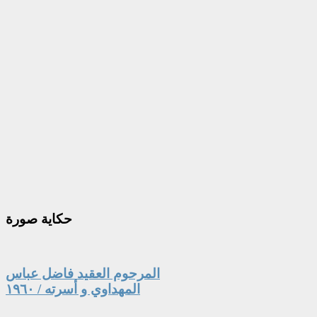
حكاية
صورة
المرحوم العقيد فاضل عباس
المهداوي و أسرته / ١٩٦٠