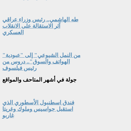
طه الهاشمي.. رئيس وزراء عراقي
آثر الاستقالة على الانقلاب
العسكري
"من النمل الشيوعي" إلى "عبودية
الهواتف والسوق".. دروس من
رئيس فيلسوف
جولة
في أشهر المتاحف والمواقع
فندق اسطنبول الأسطوري الذي
استقبل جواسيس وملوك وغريتا
غاربو