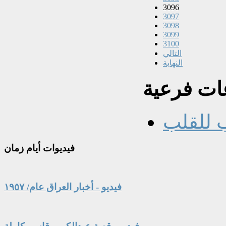
3096
3097
3098
3099
3100
التالي
النهاية
ت فرعية
 للقلب
فيديوات
أيام زمان
فيديو - أخبار العراق عام/ ١٩٥٧