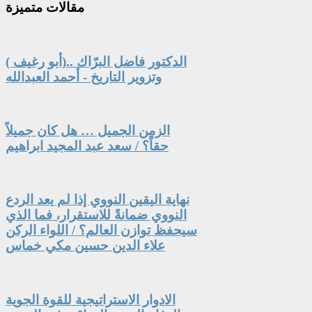
مقالات
متميزة
الدكتور فاضل البرّاك ..(أبو رغيف )
وتزوير التاريخ - أحمد العبدالله
الزمن الجميل … هل كان جميلاً
حقاً؟ / سعد عبد المجيد ابراهيم
نهاية اليقين النووي إذا لم يعد الردع
النووي ضمانةً للاستقرار، فما الذي
سيحفظ توازن العالم؟ / اللواء الركن
علاء الدين حسين مكي خماس
الادوار الاستراتيجية للقوة الجوية