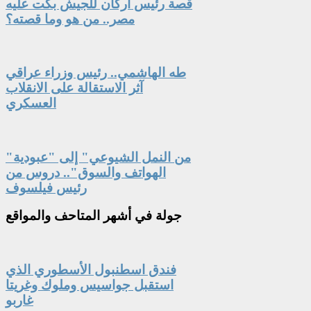
قصة رئيس أركان للجيش بكت عليه
مصر.. من هو وما قصته؟
طه الهاشمي.. رئيس وزراء عراقي
آثر الاستقالة على الانقلاب
العسكري
"من النمل الشيوعي" إلى "عبودية
الهواتف والسوق".. دروس من
رئيس فيلسوف
جولة
في أشهر المتاحف والمواقع
فندق اسطنبول الأسطوري الذي
استقبل جواسيس وملوك وغريتا
غاربو