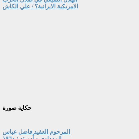
الامريكية الايرانية؟ / علي الكاش
حكاية
صورة
المرحوم العقيد فاضل عباس
المهداوي و أسرته / ١٩٦٠