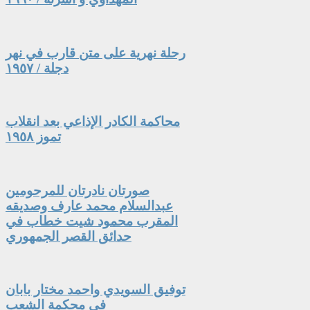
رحلة نهرية على متن قارب في نهر
دجلة / ١٩٥٧
محاكمة الكادر الإذاعي بعد انقلاب
تموز ١٩٥٨
صورتان نادرتان للمرحومين
عبدالسلام محمد عارف وصديقه
المقرب محمود شيت خطاب في
حدائق القصر الجمهوري
توفيق السويدي واحمد مختار بابان
في محكمة الشعب