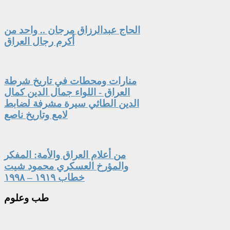
الحاج عبدالرزاق مرجان .. واحد من
أكرم رجال العراق
منارات ومحطات في تاريخ شرطة
العراق - اللواء جمال الدين كمال
الدين الطائي سيرة مشرفة لضابط
لامع وتاريخ ناصع
من أعلام العراق والأمة: المفكر
والمؤرخ العسكري محمود شيت
خطاب ١٩١٩ – ١٩٩٨
طب
وعلوم