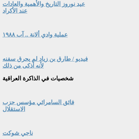
عيد نوروز التاريخ والأهمية والعادات
عند الأكراد
عملية وادي ألانة .. آب ١٩٨٨
فيديو / طارق بن زياد لم يحرق سفنه
لأنه أذكى من ذلك
شخصيات
في الذاكرة العراقية
فائق السامرائي مؤسس حزب
الاستقلال
ناجي شوكت