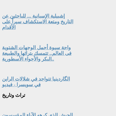
إشبيلية الإسبانية ... للباحثين عن
التاريخ ومتعة الاستكشاف سيراً على
الأقدام
واحة سيوة أجمل الوجهات الشتوية
فى العالم.. تتمسك بتراثها والطبيعة
البكر والأجواء الأسطورية..
الگاردينيا تتواجد في شلالات الراين
في سويسرا - فيديو
تراث
وتاريخ
الجيش الذي كرهه الآباء المؤسسون