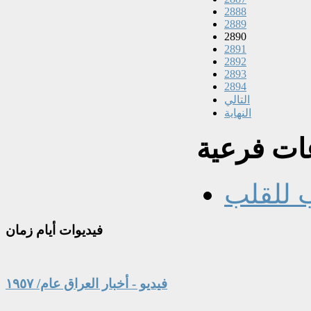
2888
2889
2890
2891
2892
2893
2894
التالي
النهاية
ت فرعية
 للقلب
فيديوات
أيام زمان
فيديو - أخبار العراق عام/ ١٩٥٧