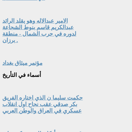
الامير عبدالاله وهو يقلد الرائد
عبدالكريم قاسم بنوط الشجاعة
لدوره في حرب الشمال - منطقة
برزان .
مؤتمر ميثاق بغداد
أسماء
في التأريخ
حكمت سليما ن الذي اختاره الفريق
بكر صدقي عقب نجاح اول انقلاب
عسكري في العراق والوطن العربي