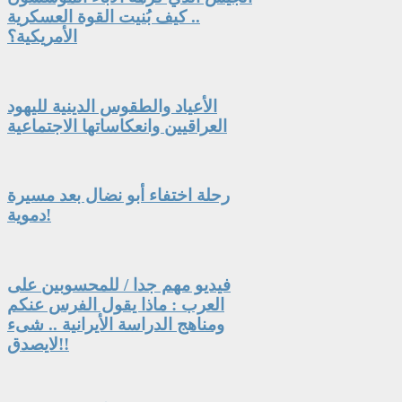
.. كيف بُنيت القوة العسكرية
الأمريكية؟
الأعياد والطقوس الدينية لليهود
العراقيين وانعكاساتها الاجتماعية
رحلة اختفاء أبو نضال بعد مسيرة
دموية!
فيديو مهم جدا / للمحسوبين على
العرب : ماذا يقول الفرس عنكم
ومناهج الدراسة الأيرانية .. شىء
لايصدق!!