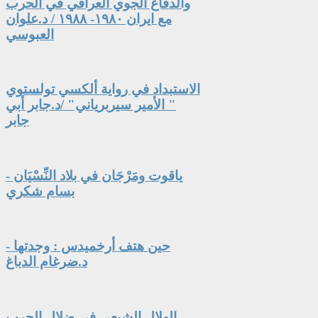
والدفاع الجوي العراقي في الحرب
مع ايران ١٩٨٠- ١٩٨٨ / د.علوان
العبوسي
الاستبداد في رواية ألكسي تولستوي
" الأمير سيربرياني" /د.جابر أبي
جابر
ياقوت ومَرْجَان في بلاد النِّسْيَان -
بسام شكري
حين هتف أرخميدس : وجدتها -
د.ضرغام الدباغ
الهلال الشيعي في ضلال الحرب