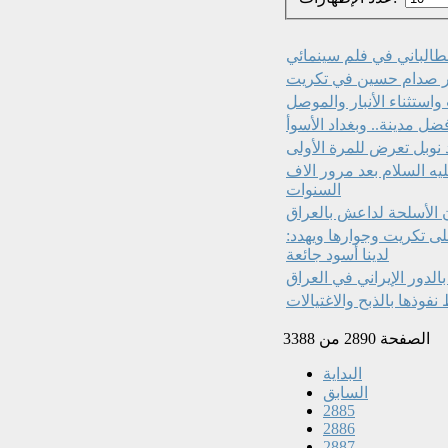
لطالباني في فلم سينمائي
ر صدام حسين في تكريت
استثناء الأنبار والموصل
يه السلام بعد مرور الاف
السنوات
ن الأسلحة لداعش بالعراق
 تكريت وجوارها ويهدد:
لدينا أسود جائعة
ذها بالذبح والاغتيالات
الصفحة 2890 من 3388
البداية
السابق
2885
2886
2887