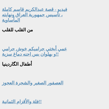
فيديو - قصة عبدالكريم قاسم كاملة
، تأسيس جمهورية العراق ونهايته
المأساوية
من
القلب للقلب
عمي أبختي حراميكم خوش حرامي
و بهلوان بس احنه دماغ سزية!!
أطفال
الگاردينيا
العصفور الصغير والشجرة العجوز
فلة والأقزام الثمانية!!