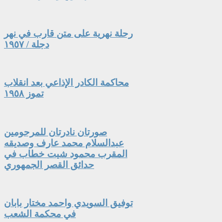
رحلة نهرية على متن قارب في نهر
دجلة / ١٩٥٧
محاكمة الكادر الإذاعي بعد انقلاب
تموز ١٩٥٨
صورتان نادرتان للمرحومين
عبدالسلام محمد عارف وصديقه
المقرب محمود شيت خطاب في
حدائق القصر الجمهوري
توفيق السويدي واحمد مختار بابان
في محكمة الشعب