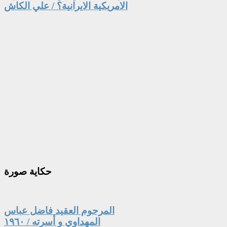
الامريكية الايرانية؟ / علي الكاش
حكاية
صورة
المرحوم العقيد فاضل عباس
المهداوي و أسرته / ١٩٦٠