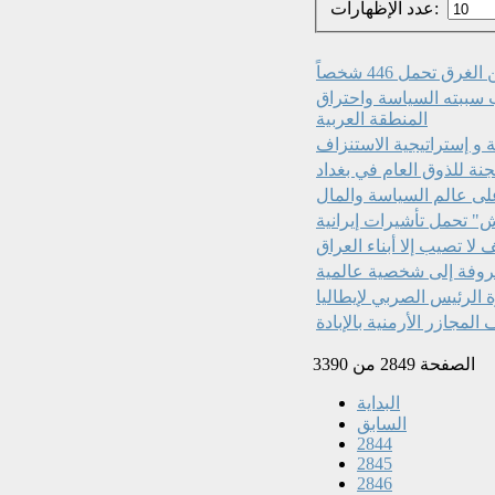
عدد الإظهارات:
 تحمل 446 شخصاً
 سببته السياسة واحتراق
المنطقة العربية
 و إستراتيجية الاستنزاف
نة للذوق العام في بغداد
على عالم السياسة والمال‏
" تحمل تأشيرات إيرانية
عروفة إلى شخصية عالمية
لمجازر الأرمنية بالإبادة
الصفحة 2849 من 3390
البداية
السابق
2844
2845
2846