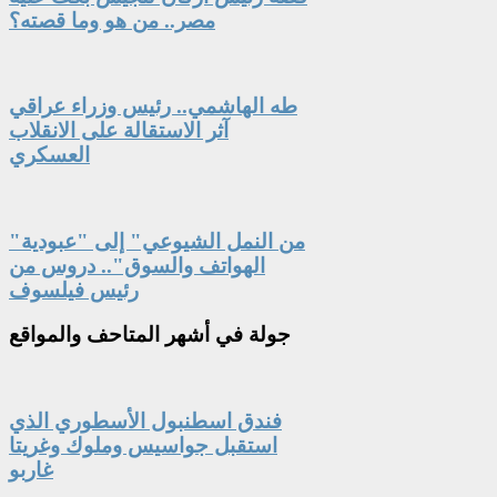
مصر.. من هو وما قصته؟
طه الهاشمي.. رئيس وزراء عراقي
آثر الاستقالة على الانقلاب
العسكري
"من النمل الشيوعي" إلى "عبودية
الهواتف والسوق".. دروس من
رئيس فيلسوف
جولة
في أشهر المتاحف والمواقع
فندق اسطنبول الأسطوري الذي
استقبل جواسيس وملوك وغريتا
غاربو