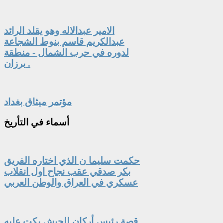
الامير عبدالاله وهو يقلد الرائد
عبدالكريم قاسم بنوط الشجاعة
لدوره في حرب الشمال - منطقة
برزان .
مؤتمر ميثاق بغداد
أسماء
في التأريخ
حكمت سليما ن الذي اختاره الفريق
بكر صدقي عقب نجاح اول انقلاب
عسكري في العراق والوطن العربي
قصة رئيس أركان للجيش بكت عليه