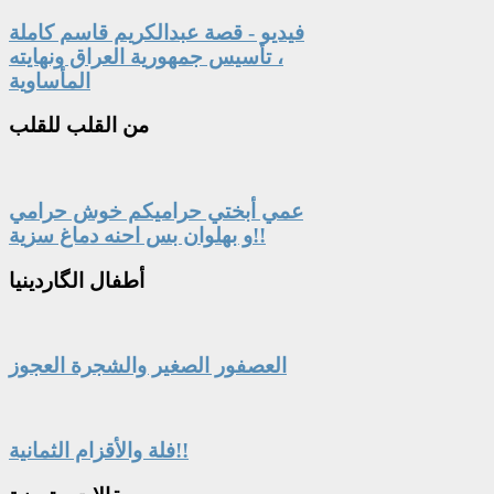
فيديو - قصة عبدالكريم قاسم كاملة
، تأسيس جمهورية العراق ونهايته
المأساوية
من
القلب للقلب
عمي أبختي حراميكم خوش حرامي
و بهلوان بس احنه دماغ سزية!!
أطفال
الگاردينيا
العصفور الصغير والشجرة العجوز
فلة والأقزام الثمانية!!