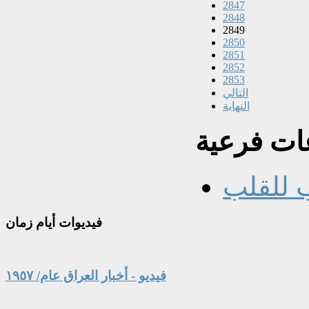
2847
2848
2849
2850
2851
2852
2853
التالي
النهاية
ت فرعية
 للقلب
فيديوات
أيام زمان
فيديو - أخبار العراق عام/ ١٩٥٧