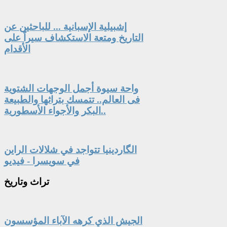
إشبيلية الإسبانية ... للباحثين عن
التاريخ ومتعة الاستكشاف سيراً على
الأقدام
واحة سيوة أجمل الوجهات الشتوية
فى العالم.. تتمسك بتراثها والطبيعة
البكر والأجواء الأسطورية..
الگاردينيا تتواجد في شلالات الراين
في سويسرا - فيديو
تراث
وتاريخ
الجيش الذي كرهه الآباء المؤسسون