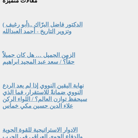
مقالات
متميزة
الدكتور فاضل البرّاك ..(أبو رغيف )
وتزوير التاريخ - أحمد العبدالله
الزمن الجميل … هل كان جميلاً
حقاً؟ / سعد عبد المجيد ابراهيم
نهاية اليقين النووي إذا لم يعد الردع
النووي ضمانةً للاستقرار، فما الذي
سيحفظ توازن العالم؟ / اللواء الركن
علاء الدين حسين مكي خماس
الادوار الاستراتيجية للقوة الجوية
والدفاع الجوي العراقي في الحرب