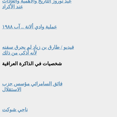
عيد نوروز التاريخ والأهمية والعادات
عند الأكراد
عملية وادي ألانة .. آب ١٩٨٨
فيديو / طارق بن زياد لم يحرق سفنه
لأنه أذكى من ذلك
شخصيات
في الذاكرة العراقية
فائق السامرائي مؤسس حزب
الاستقلال
ناجي شوكت