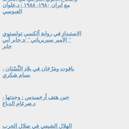
مع ايران ١٩٨٠- ١٩٨٨ / د.علوان
العبوسي
الاستبداد في رواية ألكسي تولستوي
" الأمير سيربرياني" /د.جابر أبي
جابر
ياقوت ومَرْجَان في بلاد النِّسْيَان -
بسام شكري
حين هتف أرخميدس : وجدتها -
د.ضرغام الدباغ
الهلال الشيعي في ضلال الحرب