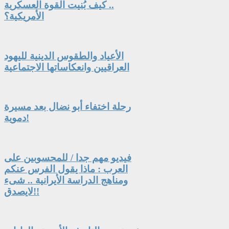
.. كيف بُنيت القوة العسكرية
الأمريكية؟
الأعياد والطقوس الدينية لليهود
العراقيين وانعكاساتها الاجتماعية
رحلة اختفاء أبو نضال بعد مسيرة
دموية!
فيديو مهم جدا / للمحسوبين على
العرب : ماذا يقول الفرس عنكم
ومناهج الدراسة الأيرانية .. شىء
لايصدق!!