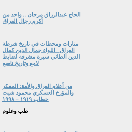
الحاج عبدالرزاق مرجان .. واحد من
أكرم رجال العراق
منارات ومحطات في تاريخ شرطة
العراق - اللواء جمال الدين كمال
الدين الطائي سيرة مشرفة لضابط
لامع وتاريخ ناصع
من أعلام العراق والأمة: المفكر
والمؤرخ العسكري محمود شيت
خطاب ١٩١٩ – ١٩٩٨
طب
وعلوم