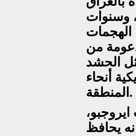
 بالعراق
نذ الغزو عام 2003، وسنوات
م الهجمات
دعومة من
ثل الحشد
كية أنحاء
المنطقة.
 ايروجبو،
نه يحافظ