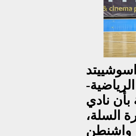
اسوشييتد
لرياضية-
 بأن نادي
ة السلة،
ا واشنطن