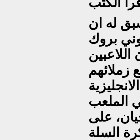
بق له ان
وني بروك
اللاعبين
ع زملائهم
لانجليزية
في الملعب
يان، على