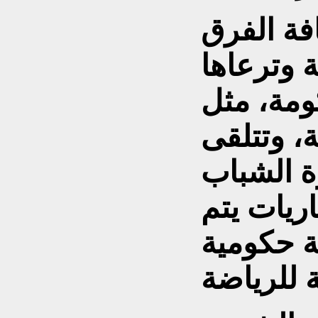
افة الفرق
ة وترعاها
ومة، مثل
ة، وتتلقى
رة الشباب
اريات يتم
ة حكومية