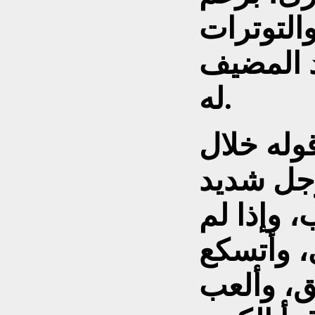
والتوترات
د المضيف
له.
وله خلال
رجل شديد
 وإذا لم
، وأتسكع
ق، وألعب