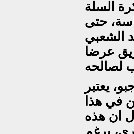
رة السلة
سة، حتى
د الشعبي
ريق عرضا
بو، يعتبر
ين في هذا
ل ان هذه
رى، برغم