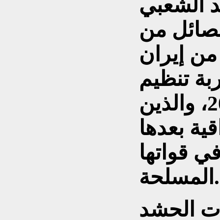
د الشعبي
فصائل من
من إيران
بة تنظيم
داعش في العام 2014، والذين
ية بعدها
ي قواتها
المسلحة.
يات الحشد