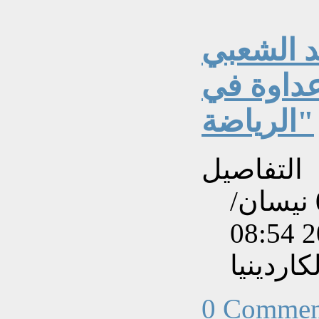
د الشعبي
عداوة في
الرياضة"
التفاصيل
تم إنشاءه بتاريخ الأربعاء, 03 نيسان/
اردينيا
0 Commen