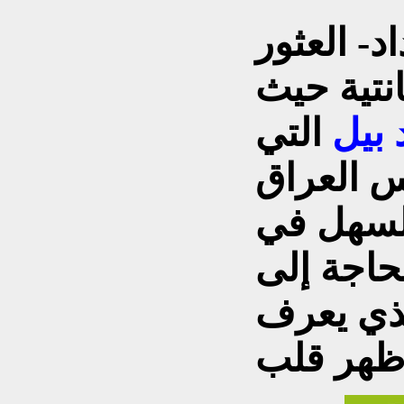
د- العثور
نتية حيث
 بيل
التي
 العراق
السهل في
بحاجة إلى
لذي يعرف