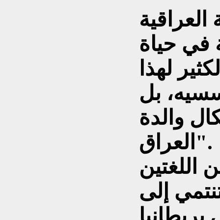
 العراقية
 في حياة
كثير لهذا
سسيه، بل
ال والدة
العراق".
 اللغتين
تنتمي إلى
بريطانيا