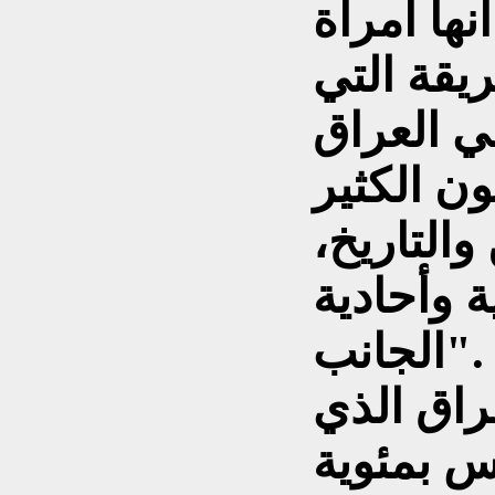
نها امرأة
ريقة التي
ن الكثير
التاريخ،
ة وأحادية
الجانب".
راق الذي
 بمئوية