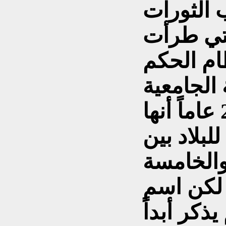
 الثورات
التي طرأت
الجامعية
البالغة من العمر 23 عاماً أنها
لبلاد بين
والخامسة
 لكن اسم