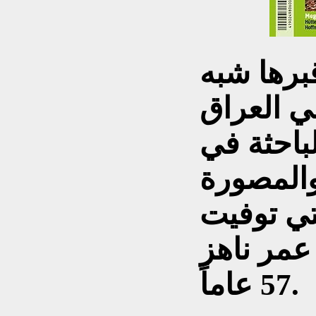
برها شبه
في العراق
باحثة في
والمصورة
تي توفيت
عام 1926 عن عمر ناهز
57 عاماً.