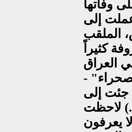
 عملت إلى
 الملقب
ة كثيراً
 جئت إلى
ي العام 2005 (...) لاحظت
6 عاماً، لا يعرفون