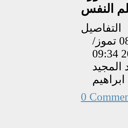
م النفس
التفاصيل
تم إنشاءه بتاريخ الأربعاء, 08 تموز/
المجيد
ابراهيم
0 Commen