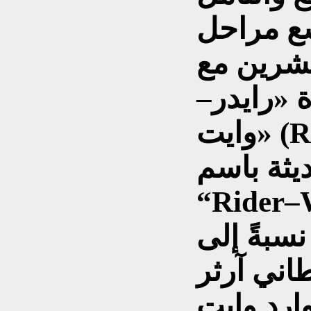
سع مراحل
عشرين مع
 «رايدر–
وايت» (Rider–Waite)، التي تُعرف
ديثة باسم
“Rider–W
نسبةً إلى
طاني آرثر
د وايت "”Arthur Edward