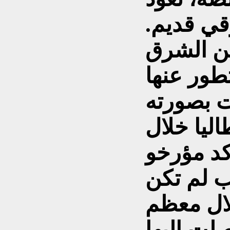
ي قديم.
من الشرق
تطور عنها
وت بصورته
ليا خلال
د مؤرخو
ب لم تكن
لال معظم
لت إليها