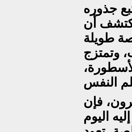
بع جذوره
أكتشف أن
صة طويلة
، وتمتزج
الأسطورة،
رون، فإن
ليه اليوم
صة، تعود