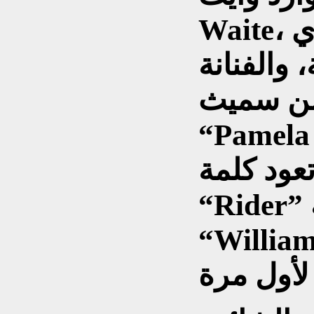
Waite، الذي وضع الإطار الرمزي
والفنانة
لمن سميث
Pam” التي
عود كلمة
“Rider” إلى دار النشر البريطانية
Wil” التي