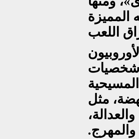
»، ومنها
 المميزة
لأوروبيون
وشخصيات
المسيحية
هضة، مثل
 والعدالة،
والمهرج.