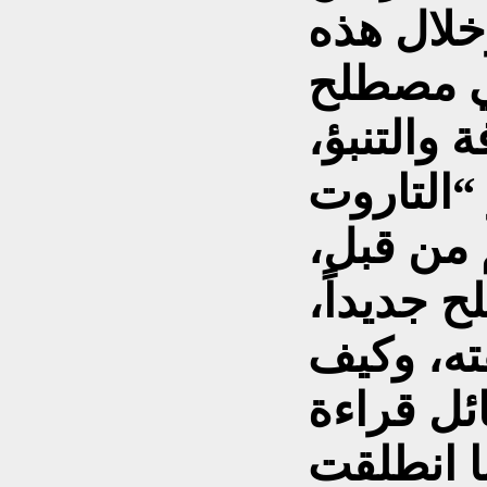
خلال هذه
ني مصطلح
ة والتنبؤ،
وت” (Tarot). ولأنني لم
م من قبل،
ح جديداً،
ه، وكيف
ئل قراءة
ا انطلقت