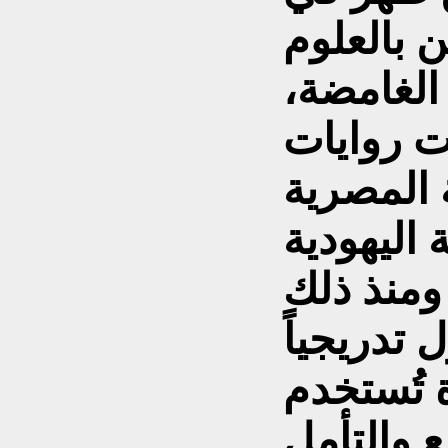
 بالعلوم
الغامضة،
ت روايات
 المصرية
 اليهودية
 ومنذ ذلك
 تدريجياً
ة تُستخدم
ع والتأمل