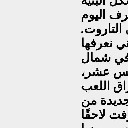
ل البنية
عرف اليوم
التاروت.
تي نعرفها
 في شمال
امس عشر،
اق اللعب
جديدة من
فت لاحقًا