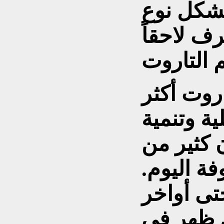
تشكل نوع
ف لاحقاً
اروت أكثر
ة وتنمية
 كثير من
فة اليوم.
تى أواخر
ن ظهر في