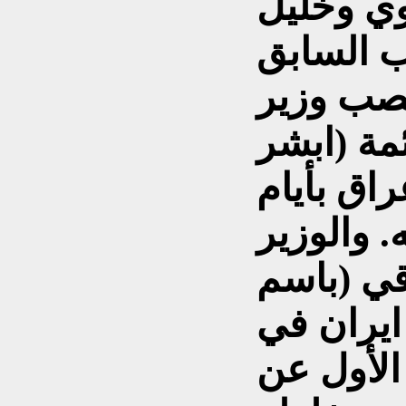
اوي وخليل
ب السابق
صب وزير
مة (ابشر
راق بأيام
. والوزير
قي (باسم
ايران في
الأول عن