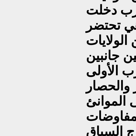
حرب دخلت
الولايات
ن جانبين
رب الأولى
والحصار
 الموانئ
المفاوضات
ج السياق