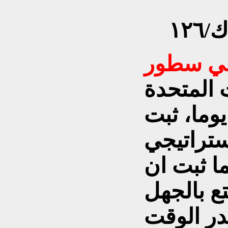
١٢
ت المتحدة
يوما، ثبت
إستراتيجي
ا ثبت ان
ع بالجهل