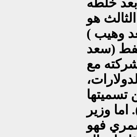
بعد خلطه
الثالث هو
د وهيب )
نفط (سعد
شركته مع
لدولارات،
 تسميتها
 اما وزير
شمري فهو