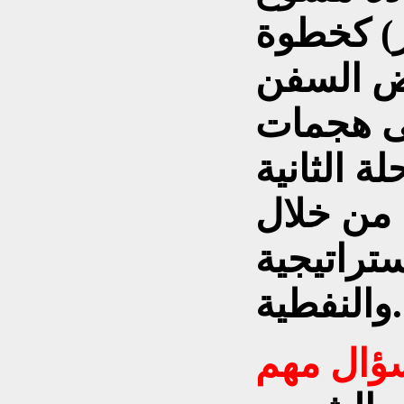
ر) كخطوة
ض السفن
لى هجمات
ة الثانية
 من خلال
تراتيجية
والنفطية.
ؤال مهم