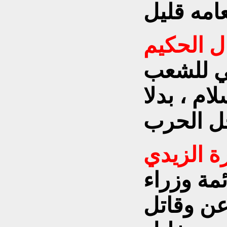
ل الحكيم
ي للشعب
م ، بدلا
ة الزيدي
مة وزراء
رعن وقاتل