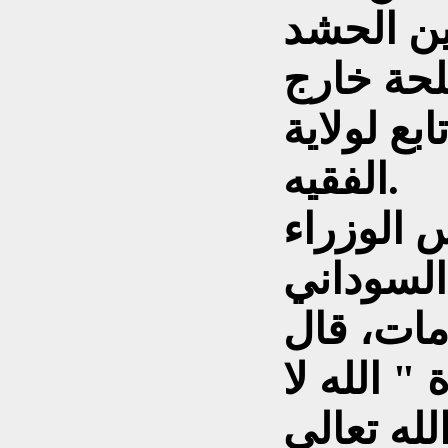
ين الحشد
لحة خارج
بع لولاية
الفقيه.
 الوزراء
السوداني
ات، قال
" الله لا
له تعالى