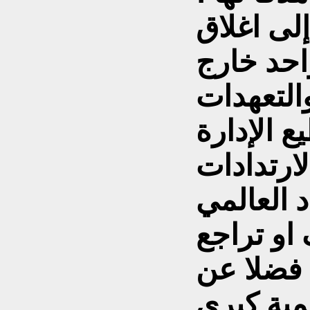
لى اغلاق
حد خارج
التعهدات
ع الإدارة
لارتدادات
و تراجع
 فضلا عن
مية كبرى