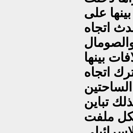
ينها على
دث اتجاه
والصومال
فات بينها
رك اتجاه
لساحتين
ذلك تباين
كل ملفت
اسرائيلي