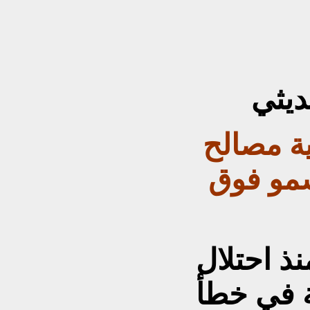
ديثي
ية مصالح
سمو فوق
ذ احتلال
ة في خطأ