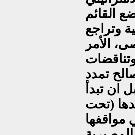
ع القائم
ة وتراجع
ى، الأمر
وتناقضات
الح تمدد
ل ان تبدأ
دها (تحت
ي مواقفها
 المصيرية