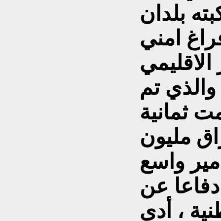
ته بلدان
راغ امني
الاقليمي
والذي تم
مت ثمانية
اق مليون
مير واسع
 دفاعا عن
ية ، أدى