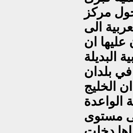
ول مركز
ربية الى
 عليها ان
ة البديلة
في بلدان
ان الخليج
 الواعدة
إلى مستوى
راها دخلت