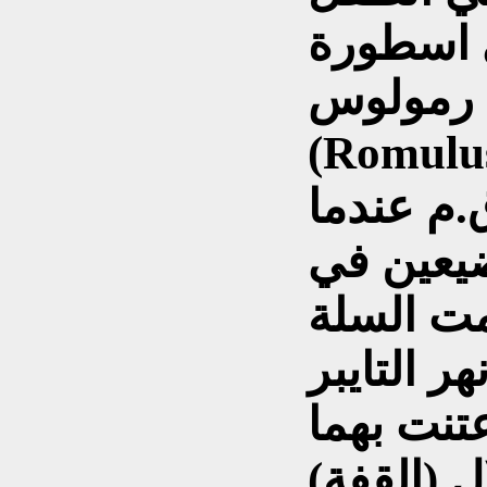
ي اسطورة
ن رمولوس
R ) وريموس (Remus ) في
 عام (753 ) ق.م عندما
يعين في
مت السلة
تايبر (Tiber ) وعثرت
 (القفة)