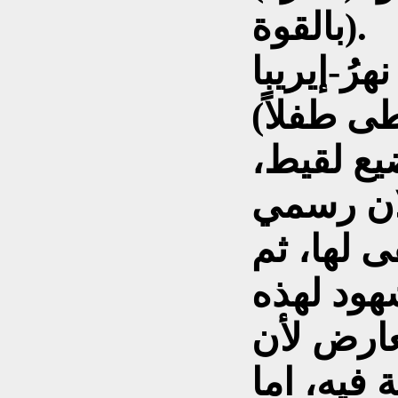
بالقوة).
با (Naru-eriba)
(النهر أعطى طفلاً)، وهي عبارة تدل
يع لقيط،
لان رسمي
 لها، ثم
هود لهذه
عارض لأن
 فيه، اما