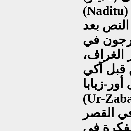
Naditu) لا يحق لها انجاب اطفال
 النص بعد
رجون في
 الغراف،
آكي (Aqqi)
ور-زبابا
U) ملك كيش (Kish)،
ي القصر
لفكرة في