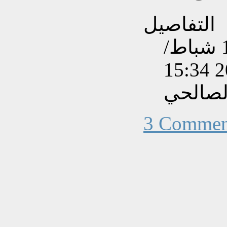
التفاصيل
تم إنشاءه بتاريخ السبت, 17 شباط/
لصالحي
3 Commen