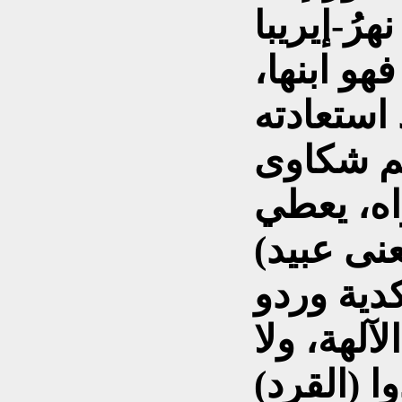
ريبا (Naru-eriba) )القرد(،
هو ابنها،
ستعادته
يم شكاوى
ه، يعطي
عبيد) (العبد
 وردو Wardu) (و) السماح
آلهة، ولا
ا (القرد)