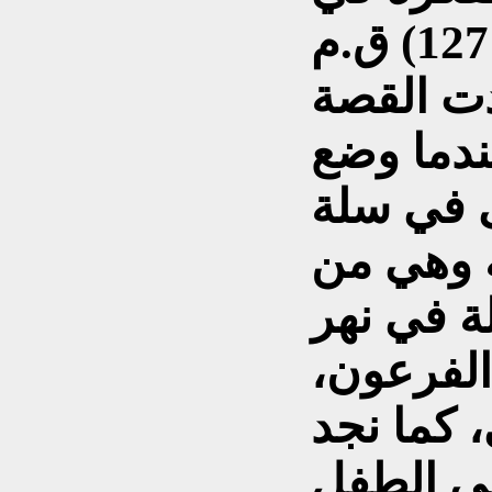
قصة موسى (1391-1271) ق.م
دت القصة
ندما وضع
 في سلة
ه وهي من
لة في نهر
 الفرعون،
 كما نجد
مي الطفل