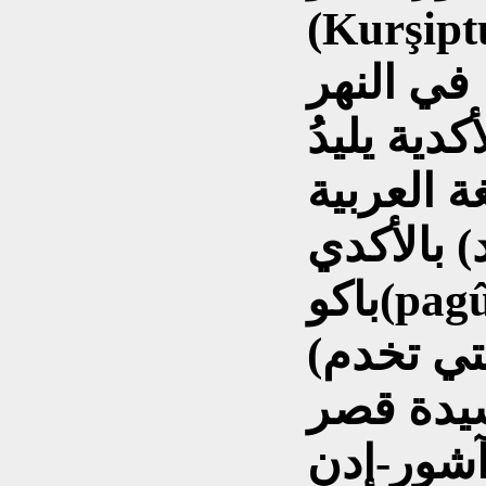
Ku) معنى اسمها (الفراشة)،
لنهر (طفل
يدُ (illidu)، أو وليد
ربية) ، وأطلقت
) بالأكدي
(الفتاة امتو (العبدة) التي تخدم
سيدة قصر
شور-إدن (Assur-iddin)، وجدت