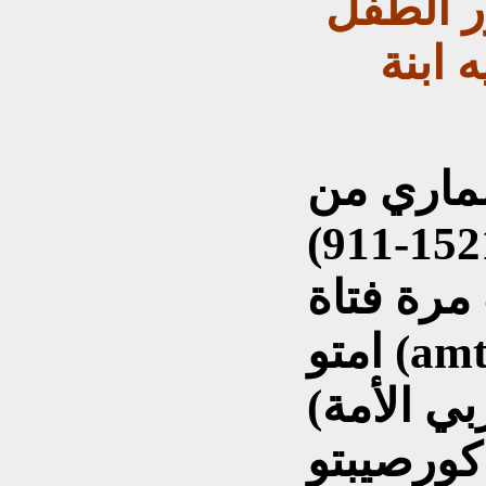
 تصور الطفل
ابنة
ماري من
العهد الاشوري الوسيط (1521-911)
مرة فتاة
امتو (amtu) (عبدة من العبودية)
(بالعربي الأمة) تعمل تحت امرة
كورصيبتو