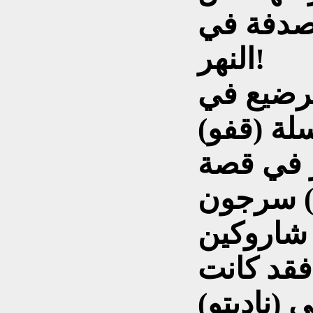
لصدفة في
النهر!
رضيع في
 (قفو) (Quppu) (الكفة) مطلية
ر في قصة
سرجون (Sargon) بالأكدي
شاروكين (Sharrum-Kin) الملك
231) ق.م، فقد كانت
(ناديتو)