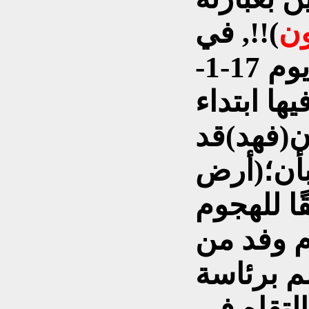
ون
)!!, في
كلمته التي ألقاها فجر يوم 17-1-
فيها ابتداء
ان(فهد)قد
بأن؛(أرض
ا للهجوم
م وفد من
لم برئاسة
لتقاه في