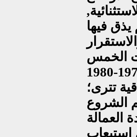
ستثنائية,
 يذق فيها
لاستقرار
ات الخمس
ية تترى؛
 تم الشروع
ة العمالة
 استيعاب