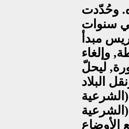
. وحُدّدت
ني سنوات
ريس مبدأ
, وإلغاء
ة, ليحلّ
ل البلاد
الشرعية
(الشرعية
ع الأوضاع