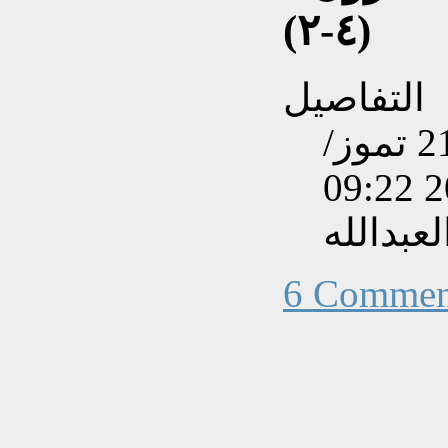
(٤-٢)
التفاصيل
تم إنشاءه بتاريخ الجمعة, 21 تموز/
عبدالله
6 Commen