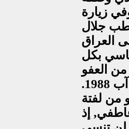
في زيارة
اطب جلال
لى العراق
اسي بكل
 من العفو
العام الذي صدر في آب 1988.
و من لفتة
طفي, إذ
 لن تنسى