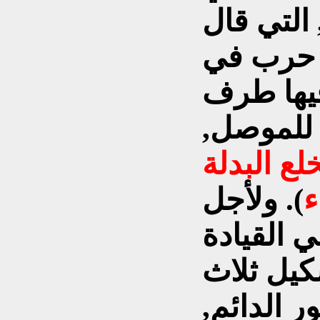
التي قال
 حرب في
فيها طرف
 للموصل,
خلع البدلة
ء
). ولأجل
 القيادة
شكيل ثلاث
ر الدائم,