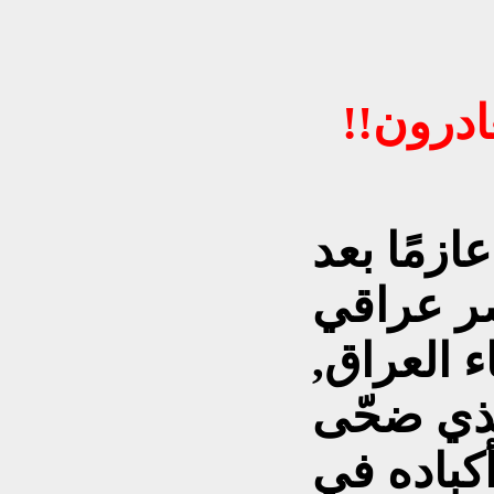
ادرون!!
زمًا بعد
صر عراقي
ء العراق,
لذي ضحّى
كباده في