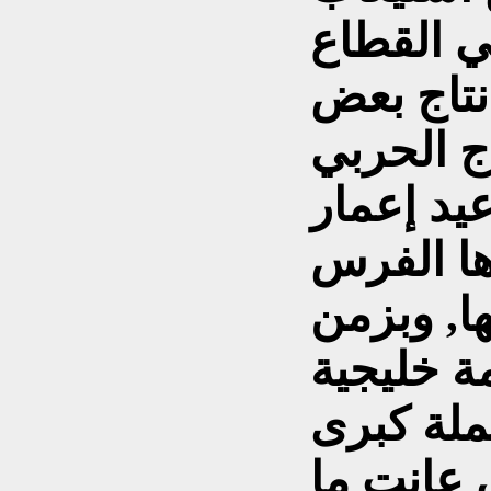
ي القطاع
تاج بعض
اج الحربي
عيد إعمار
رها الفرس
ا, وبزمن
ة خليجية
ملة كبرى
ي عانت ما