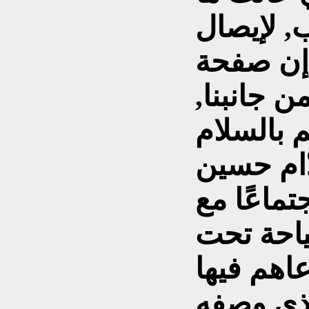
, لإيصال
ا؛إن صفحة
 جانبنا,
ّام حسين
تماعًا مع
ياحة تحت
اهم فيها
لذي وصفه