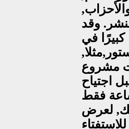
والأحزاب,
نشر. وقد
بيرًا في
تور,مثلا,
ت مشروع
بل اجتياح
ذلك, لعرض
لاستفتاء