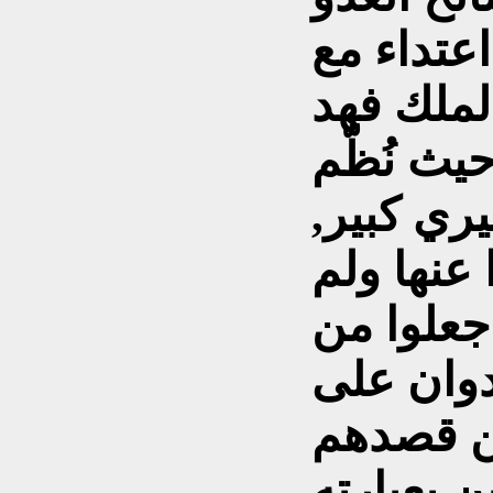
عتداء مع
لملك فهد
د في نيسان 1989, حيث نُظّم
ري كبير,
 عنها ولم
 جعلوا من
دوان على
ين قصدهم
 بعبارته