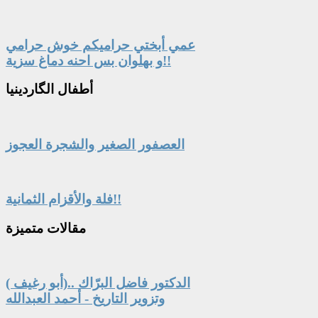
عمي أبختي حراميكم خوش حرامي
و بهلوان بس احنه دماغ سزية!!
أطفال
الگاردينيا
العصفور الصغير والشجرة العجوز
فلة والأقزام الثمانية!!
مقالات
متميزة
الدكتور فاضل البرّاك ..(أبو رغيف )
وتزوير التاريخ - أحمد العبدالله