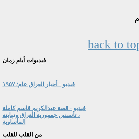
back to to
فيديوات
أيام زمان
فيديو - أخبار العراق عام/ ١٩٥٧
فيديو - قصة عبدالكريم قاسم كاملة
، تأسيس جمهورية العراق ونهايته
المأساوية
من
القلب للقلب