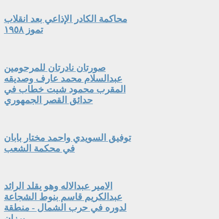
محاكمة الكادر الإذاعي بعد انقلاب
تموز ١٩٥٨
صورتان نادرتان للمرحومين
عبدالسلام محمد عارف وصديقه
المقرب محمود شيت خطاب في
حدائق القصر الجمهوري
توفيق السويدي واحمد مختار بابان
في محكمة الشعب
الامير عبدالاله وهو يقلد الرائد
عبدالكريم قاسم بنوط الشجاعة
لدوره في حرب الشمال - منطقة
برزان .