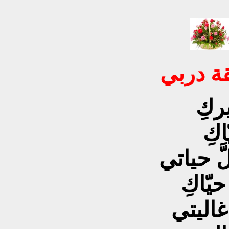
ة دربي
ركِ
اكِ
َ حياتي
يّاكِ
غاليتي