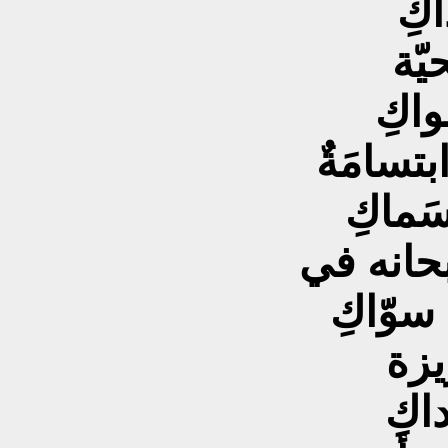
اكِ
يّة
واكِ
بتسامَةٌ
سَماكِ
بحانه في
سوّاكِ
يزة
داكِ