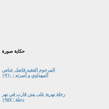
حكاية
صورة
المرحوم العقيد فاضل عباس
المهداوي و أسرته / ١٩٦٠
رحلة نهرية على متن قارب في نهر
دجلة / ١٩٥٧