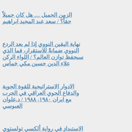
الزمن الجميل … هل كان جميلاً
حقاً؟ / سعد عبد المجيد ابراهيم
نهاية اليقين النووي إذا لم يعد الردع
النووي ضمانةً للاستقرار، فما الذي
سيحفظ توازن العالم؟ / اللواء الركن
علاء الدين حسين مكي خماس
الادوار الاستراتيجية للقوة الجوية
والدفاع الجوي العراقي في الحرب
مع ايران ١٩٨٠- ١٩٨٨ / د.علوان
العبوسي
الاستبداد في رواية ألكسي تولستوي