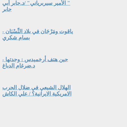
" الأمير سيربرياني" /د.جابر أبي
جابر
ياقوت ومَرْجَان في بلاد النِّسْيَان -
بسام شكري
حين هتف أرخميدس : وجدتها -
د.ضرغام الدباغ
الهلال الشيعي في ضلال الحرب
الامريكية الايرانية؟ / علي الكاش