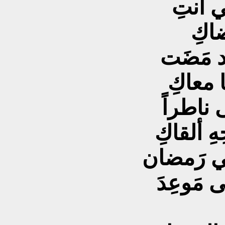
تي أنتِ
ضاكِ
د مَضَت
 معاكِ
ى ناطراً
هِ ألقاكِ
وفي رَمضان
ى مَوعِدَ