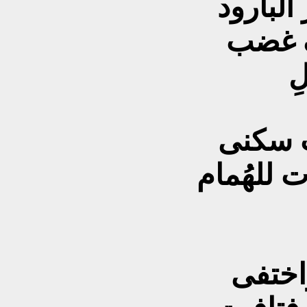
البارود
ّف غضب
ِ
ب سكنى
ت للهُمام
اختفى