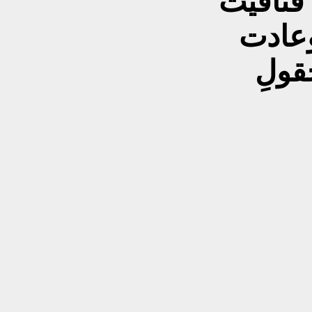
فتافيت
وعادت
قولِ