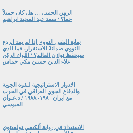
الزمن الجميل … هل كان جميلاً
حقاً؟ / سعد عبد المجيد ابراهيم
نهاية اليقين النووي إذا لم يعد الردع
النووي ضمانةً للاستقرار، فما الذي
سيحفظ توازن العالم؟ / اللواء الركن
علاء الدين حسين مكي خماس
الادوار الاستراتيجية للقوة الجوية
والدفاع الجوي العراقي في الحرب
مع ايران ١٩٨٠- ١٩٨٨ / د.علوان
العبوسي
الاستبداد في رواية ألكسي تولستوي