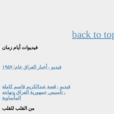
back to to
فيديوات
أيام زمان
فيديو - أخبار العراق عام/ ١٩٥٧
فيديو - قصة عبدالكريم قاسم كاملة
، تأسيس جمهورية العراق ونهايته
المأساوية
من
القلب للقلب