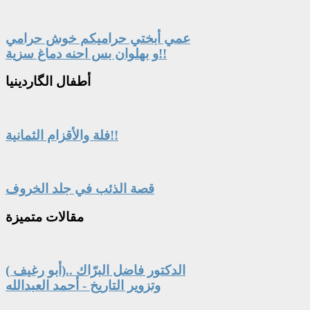
عمي أبختي حراميكم خوش حرامي
و بهلوان بس احنه دماغ سزية!!
أطفال
الگاردينيا
فلة والأقزام الثمانية!!
قصة الذئب في جلد الخروف
مقالات
متميزة
الدكتور فاضل البرّاك ..(أبو رغيف )
وتزوير التاريخ - أحمد العبدالله