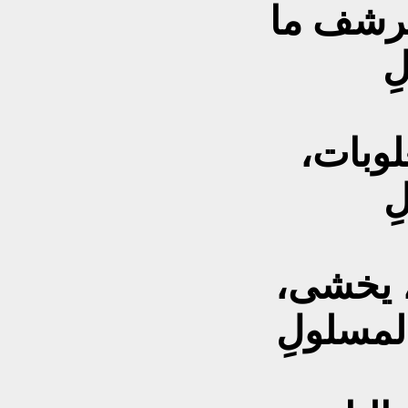
يرشف ما
ِ
لوبات،
ِ
، يخشى،
لمسلولِ