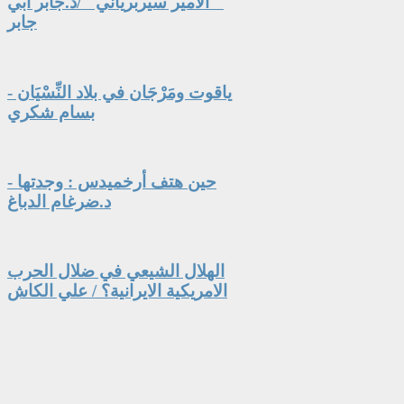
" الأمير سيربرياني" /د.جابر أبي
جابر
ياقوت ومَرْجَان في بلاد النِّسْيَان -
بسام شكري
حين هتف أرخميدس : وجدتها -
د.ضرغام الدباغ
الهلال الشيعي في ضلال الحرب
الامريكية الايرانية؟ / علي الكاش