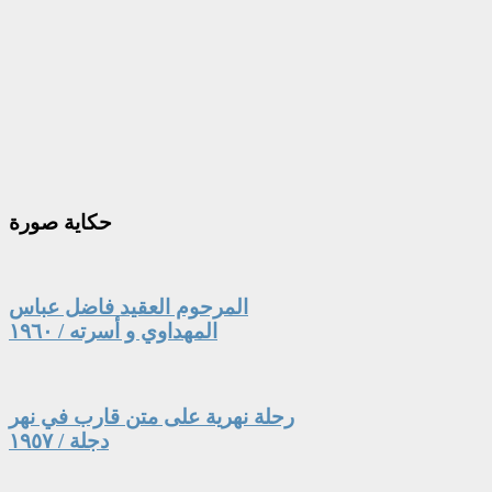
حكاية
صورة
المرحوم العقيد فاضل عباس
المهداوي و أسرته / ١٩٦٠
رحلة نهرية على متن قارب في نهر
دجلة / ١٩٥٧