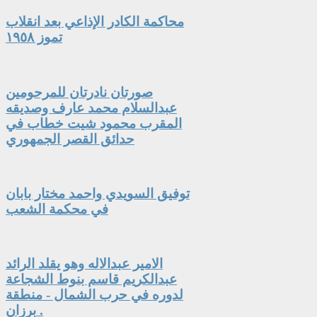
محاكمة الكادر الإذاعي بعد انقلاب
تموز ١٩٥٨
صورتان نادرتان للمرحومين
عبدالسلام محمد عارف وصديقه
المقرب محمود شيت خطاب في
حدائق القصر الجمهوري
توفيق السويدي واحمد مختار بابان
في محكمة الشعب
الامير عبدالاله وهو يقلد الرائد
عبدالكريم قاسم بنوط الشجاعة
لدوره في حرب الشمال - منطقة
برزان .