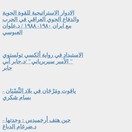
الادوار الاستراتيجية للقوة الجوية
والدفاع الجوي العراقي في الحرب
مع ايران ١٩٨٠- ١٩٨٨ / د.علوان
العبوسي
الاستبداد في رواية ألكسي تولستوي
" الأمير سيربرياني" /د.جابر أبي
جابر
ياقوت ومَرْجَان في بلاد النِّسْيَان -
بسام شكري
حين هتف أرخميدس : وجدتها -
د.ضرغام الدباغ