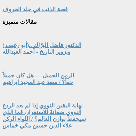
قصة الذئب في جلد الخروف
مقالات
متميزة
الدكتور فاضل البرّاك ..(أبو رغيف )
وتزوير التاريخ - أحمد العبدالله
الزمن الجميل … هل كان جميلاً
حقاً؟ / سعد عبد المجيد ابراهيم
نهاية اليقين النووي إذا لم يعد الردع
النووي ضمانةً للاستقرار، فما الذي
سيحفظ توازن العالم؟ / اللواء الركن
علاء الدين حسين مكي خماس