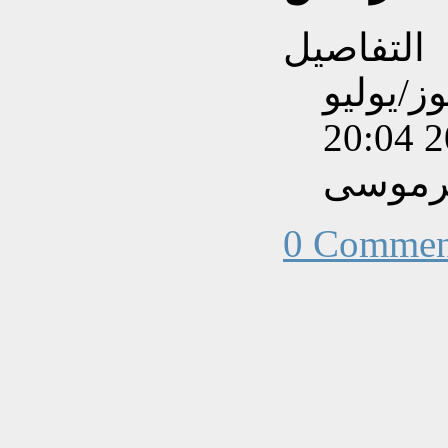
التفاصيل
بتاريخ الأحد, 26 تموز/يوليو
201
يرموسى
0 Commen