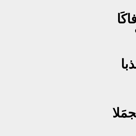
اكَا
ذبا
مَلا
وتستسقي