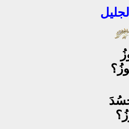
لجليل
زُ؟
سُدَ
ُ؟