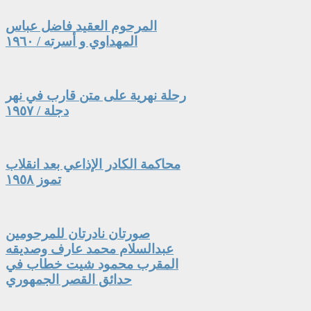
المرحوم العقيد فاضل عباس
المهداوي و أسرته / ١٩٦٠
رحلة نهرية على متن قارب في نهر
دجلة / ١٩٥٧
محاكمة الكادر الإذاعي بعد انقلاب
تموز ١٩٥٨
صورتان نادرتان للمرحومين
عبدالسلام محمد عارف وصديقه
المقرب محمود شيت خطاب في
حدائق القصر الجمهوري