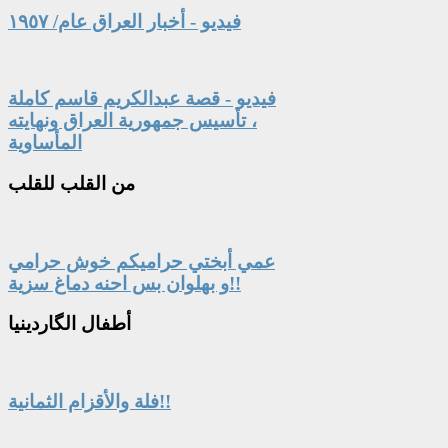
فيديو - أخبار العراق عام/ ١٩٥٧
فيديو - قصة عبدالكريم قاسم كاملة
، تأسيس جمهورية العراق ونهايته
المأساوية
من
القلب للقلب
عمي أبختي حراميكم خوش حرامي
و بهلوان بس احنه دماغ سزية!!
أطفال
الگاردينيا
فلة والأقزام الثمانية!!