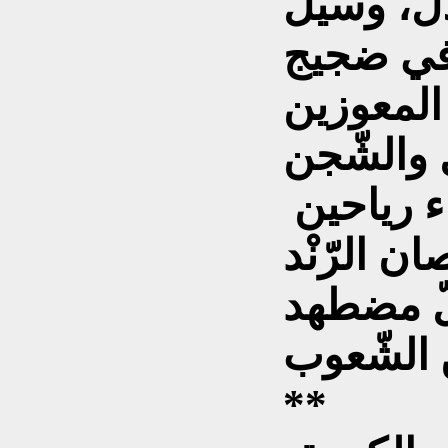
ال، وسيل
 في ضجيج
المعوزين
ل والشّجن
فموعدهم مع فجر أنداء رياحين
 الرّنْد
ّ مضطهد
الشّعوب
**