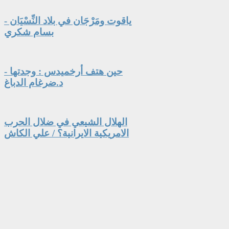
ياقوت ومَرْجَان في بلاد النِّسْيَان -
بسام شكري
حين هتف أرخميدس : وجدتها -
د.ضرغام الدباغ
الهلال الشيعي في ضلال الحرب
الامريكية الايرانية؟ / علي الكاش