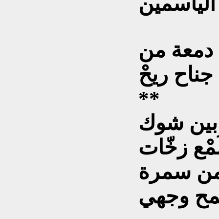
الياسمين
 دمعة من
جناح ريحْ
**
رابين شوك
مْع زخّات
من سمرة
قمح وجهي