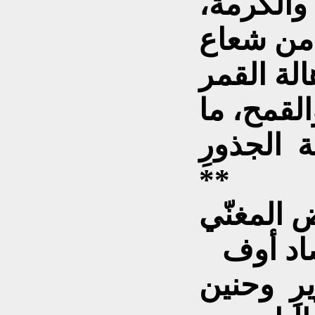
والكرمة،
 من شعاع
هالة القمر
القمح، ما
 الجذورِ
**
أنا من مواويل الحصاد أوف
يرِ وحنين