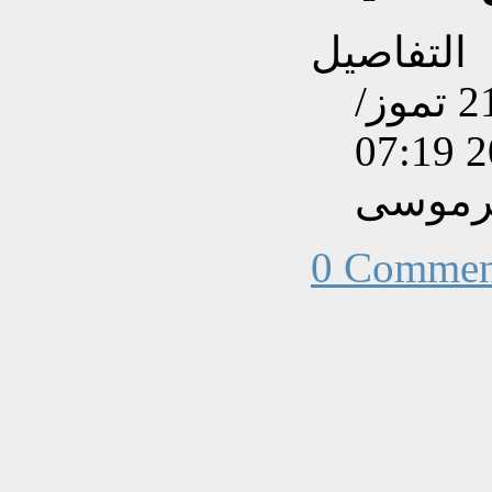
التفاصيل
تم إنشاءه بتاريخ الثلاثاء, 21 تموز/
يرموسى
0 Commen