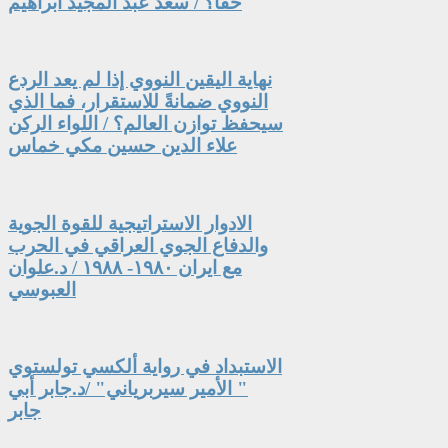
حقاً؟ / سعد عبد المجيد ابراهيم
نهاية اليقين النووي إذا لم يعد الردع
النووي ضمانةً للاستقرار، فما الذي
سيحفظ توازن العالم؟ / اللواء الركن
علاء الدين حسين مكي خماس
الادوار الاستراتيجية للقوة الجوية
والدفاع الجوي العراقي في الحرب
مع ايران ١٩٨٠- ١٩٨٨ / د.علوان
العبوسي
الاستبداد في رواية ألكسي تولستوي
" الأمير سيربرياني" /د.جابر أبي
جابر