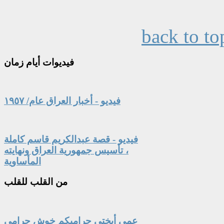
back to to
فيديوات
أيام زمان
فيديو - أخبار العراق عام/ ١٩٥٧
فيديو - قصة عبدالكريم قاسم كاملة
، تأسيس جمهورية العراق ونهايته
المأساوية
من
القلب للقلب
عمي أبختي حراميكم خوش حرامي