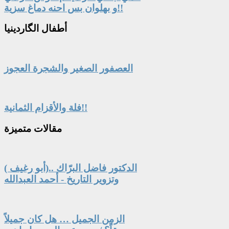
و بهلوان بس احنه دماغ سزية!!
أطفال
الگاردينيا
العصفور الصغير والشجرة العجوز
فلة والأقزام الثمانية!!
مقالات
متميزة
الدكتور فاضل البرّاك ..(أبو رغيف )
وتزوير التاريخ - أحمد العبدالله
الزمن الجميل … هل كان جميلاً