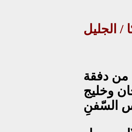
 / الجليل
ا من دفقة
ن وخليج
س السّفنِ