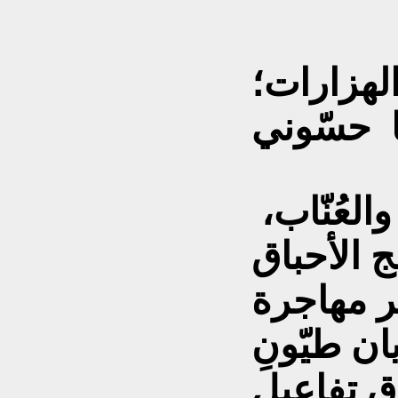
لهزارات؛
ا حسّوني
لعُنّاب،
 الأحباق
ر مهاجرة
ان طيّونِ
ق تفاعيل