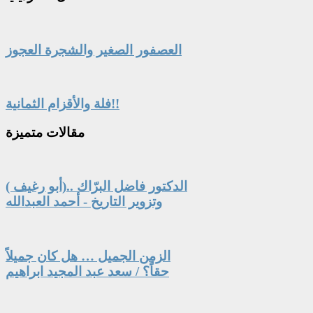
العصفور الصغير والشجرة العجوز
فلة والأقزام الثمانية!!
مقالات
متميزة
الدكتور فاضل البرّاك ..(أبو رغيف )
وتزوير التاريخ - أحمد العبدالله
الزمن الجميل … هل كان جميلاً
حقاً؟ / سعد عبد المجيد ابراهيم