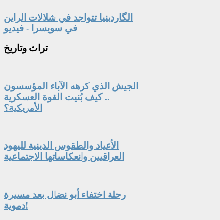
الگاردينيا تتواجد في شلالات الراين
في سويسرا - فيديو
تراث
وتاريخ
الجيش الذي كرهه الآباء المؤسسون
.. كيف بُنيت القوة العسكرية
الأمريكية؟
الأعياد والطقوس الدينية لليهود
العراقيين وانعكاساتها الاجتماعية
رحلة اختفاء أبو نضال بعد مسيرة
دموية!