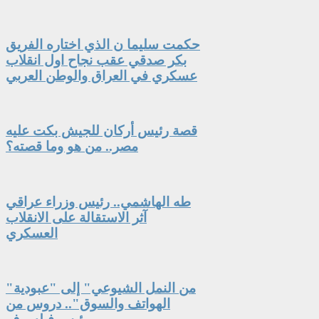
حكمت سليما ن الذي اختاره الفريق
بكر صدقي عقب نجاح اول انقلاب
عسكري في العراق والوطن العربي
قصة رئيس أركان للجيش بكت عليه
مصر.. من هو وما قصته؟
طه الهاشمي.. رئيس وزراء عراقي
آثر الاستقالة على الانقلاب
العسكري
"من النمل الشيوعي" إلى "عبودية
الهواتف والسوق".. دروس من