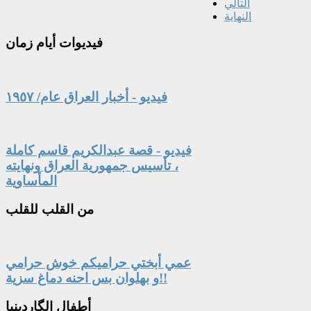
التالي
النهاية
فيديوات
أيام زمان
فيديو - أخبار العراق عام/ ١٩٥٧
فيديو - قصة عبدالكريم قاسم كاملة
، تأسيس جمهورية العراق ونهايته
المأساوية
من
القلب للقلب
عمي أبختي حراميكم خوش حرامي
و بهلوان بس احنه دماغ سزية!!
أطفال
الگاردينيا