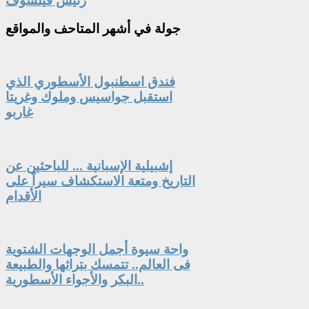
رئيس فيلسوف
جولة
في أشهر المتاحف والمواقع
فندق اسطنبول الأسطوري الذي
استقبل جواسيس وملوك وغريتا
غاربو
إشبيلية الإسبانية ... للباحثين عن
التاريخ ومتعة الاستكشاف سيراً على
الأقدام
واحة سيوة أجمل الوجهات الشتوية
فى العالم.. تتمسك بتراثها والطبيعة
البكر والأجواء الأسطورية..