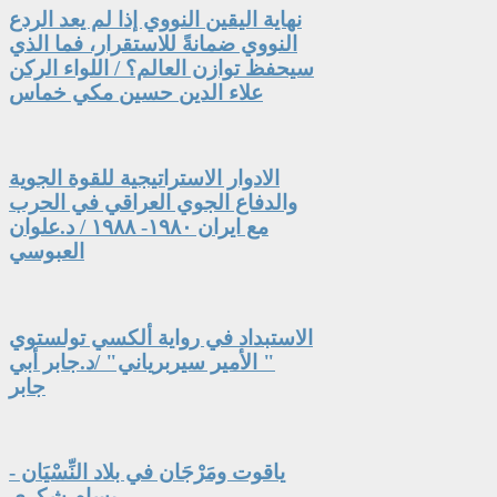
نهاية اليقين النووي إذا لم يعد الردع
النووي ضمانةً للاستقرار، فما الذي
سيحفظ توازن العالم؟ / اللواء الركن
علاء الدين حسين مكي خماس
الادوار الاستراتيجية للقوة الجوية
والدفاع الجوي العراقي في الحرب
مع ايران ١٩٨٠- ١٩٨٨ / د.علوان
العبوسي
الاستبداد في رواية ألكسي تولستوي
" الأمير سيربرياني" /د.جابر أبي
جابر
ياقوت ومَرْجَان في بلاد النِّسْيَان -
بسام شكري