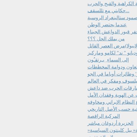
الكراهية والقبح والحرب
حكايتي مع تللسقف...
صمود ستالينغراد الروسية
عندما يحتضر الوطن
حفر قبور الدواعش الجبناء
من يملك الحل ؟؟؟
يبولا)مرض العصر القاتل‏
إلى السماء ِ يـِرتقـُون
عاون ودوامة المخططات
' وطائرات أوباما في الجو
يلسوف ومفكر في العالم‏
ارقات الحرب ضد داعش
ث عن الهوية وفقدان الأمل
النظام الإيراني ومخاوفه
قية حسب الأصل التاريخي
المركبة الراقصة
الجزيرة أردوغان مباشر
« بيل كلينتون السياسية