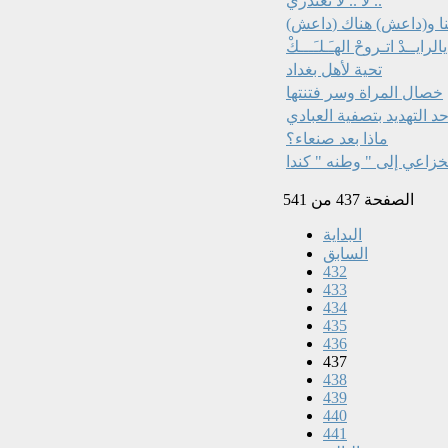
لا .. لا تعتذري ..
اعش) هنا و(داعش) هناك
يالرايــدْ اتـروحْ الهـَـلـَـــكْ
تحية لأهل بغداد
خصال المراة وسر فتنتها‏
د التهديد بتصفية العبادي
ماذا بعد صنعاء؟
خزاعي إلى " وطنه " كندا
الصفحة 437 من 541
البداية
السابق
432
433
434
435
436
437
438
439
440
441