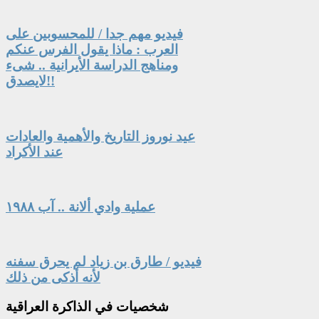
فيديو مهم جدا / للمحسوبين على
العرب : ماذا يقول الفرس عنكم
ومناهج الدراسة الأيرانية .. شىء
لايصدق!!
عيد نوروز التاريخ والأهمية والعادات
عند الأكراد
عملية وادي ألانة .. آب ١٩٨٨
فيديو / طارق بن زياد لم يحرق سفنه
لأنه أذكى من ذلك
شخصيات
في الذاكرة العراقية