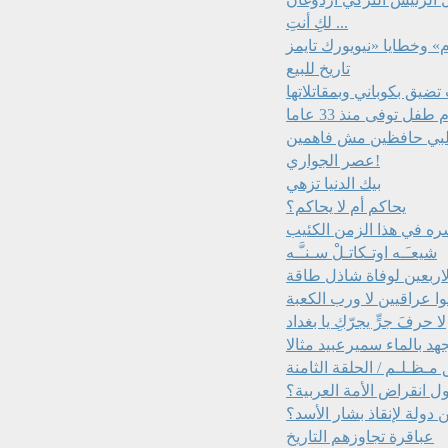
لكِ أنتِ ...
تاريخ للبيع
ضيق بكوباني وبمقاتلاتها
عصر الجواري!
بيك الدنيا تزهي
يحاكم أم لا يحاكم؟
ره في هذا الزمن الكئيب
شيعـَـه اوتـكاتـلْ سـنـَّـه
اربعين لوفاة شاذل طاقة
ا عراقيين لا ورب الكعبة
لا حرفَ جرٍّ يجرّكِ يا بغداد
هد بالماء سميرعبيد مثالا
مـظـلـم / الحلقة الثامنة
 انقراض الأمة العربية؟
دولة لإنقاذ بشار الأسد؟
عباقرة تجاوزهم التاريخ