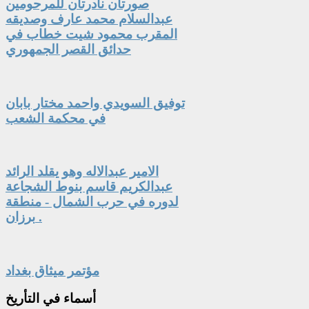
صورتان نادرتان للمرحومين
عبدالسلام محمد عارف وصديقه
المقرب محمود شيت خطاب في
حدائق القصر الجمهوري
توفيق السويدي واحمد مختار بابان
في محكمة الشعب
الامير عبدالاله وهو يقلد الرائد
عبدالكريم قاسم بنوط الشجاعة
لدوره في حرب الشمال - منطقة
برزان .
مؤتمر ميثاق بغداد
أسماء
في التأريخ