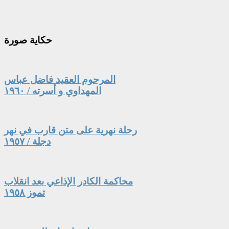
حكاية
صورة
المرحوم العقيد فاضل عباس
المهداوي و أسرته / ١٩٦٠
رحلة نهرية على متن قارب في نهر
دجلة / ١٩٥٧
محاكمة الكادر الإذاعي بعد انقلاب
تموز ١٩٥٨