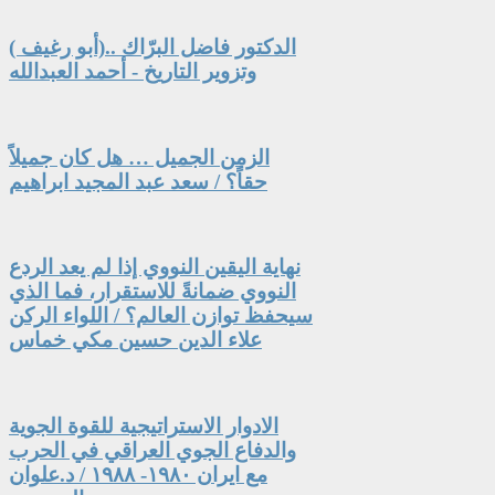
الدكتور فاضل البرّاك ..(أبو رغيف )
وتزوير التاريخ - أحمد العبدالله
الزمن الجميل … هل كان جميلاً
حقاً؟ / سعد عبد المجيد ابراهيم
نهاية اليقين النووي إذا لم يعد الردع
النووي ضمانةً للاستقرار، فما الذي
سيحفظ توازن العالم؟ / اللواء الركن
علاء الدين حسين مكي خماس
الادوار الاستراتيجية للقوة الجوية
والدفاع الجوي العراقي في الحرب
مع ايران ١٩٨٠- ١٩٨٨ / د.علوان