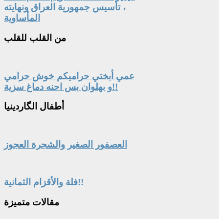
، تأسيس جمهورية العراق ونهايته
المأساوية
من
القلب للقلب
عمي أبختي حراميكم خوش حرامي
و بهلوان بس احنه دماغ سزية!!
أطفال
الگاردينيا
العصفور الصغير والشجرة العجوز
فلة والأقزام الثمانية!!
مقالات
متميزة