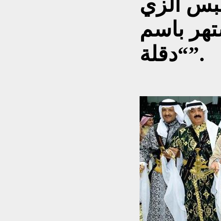
لبس الزي
تهر باسم
“دقلة”.