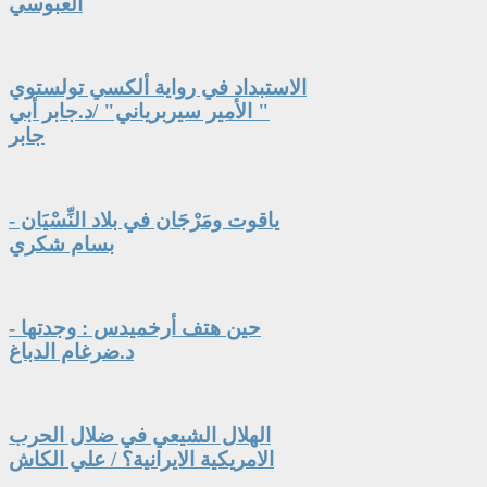
العبوسي
الاستبداد في رواية ألكسي تولستوي
" الأمير سيربرياني" /د.جابر أبي
جابر
ياقوت ومَرْجَان في بلاد النِّسْيَان -
بسام شكري
حين هتف أرخميدس : وجدتها -
د.ضرغام الدباغ
الهلال الشيعي في ضلال الحرب
الامريكية الايرانية؟ / علي الكاش