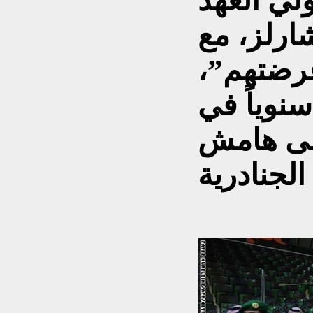
لي العهد
شارلز، مع
عرضتهم”،
سنوياً في
لى هامش