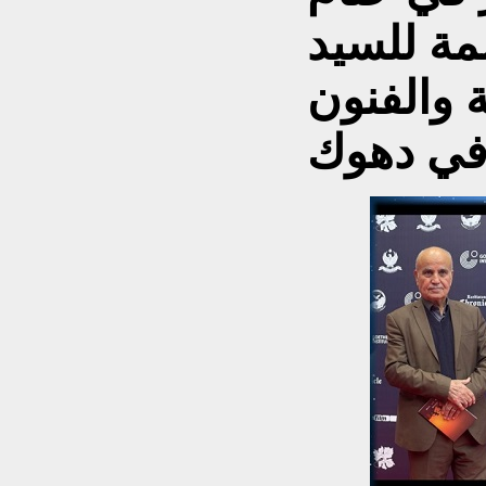
مة للسيد
ة والفنون
ي دهوك