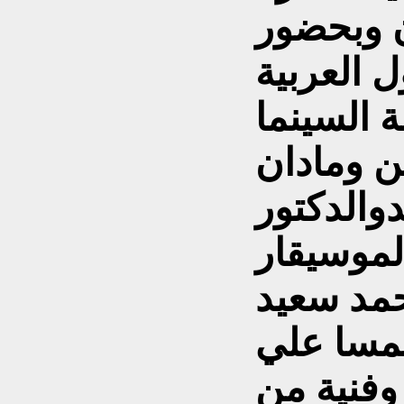
ن وبحضور
 العربية
ة السينما
ن ومادان
دوالدكتور
لموسيقار
حمد سعيد
نمسا علي
فنية من