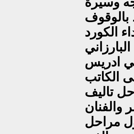
جه وسيرة
 بالوقوف
ء الكورد
لبارزاني
حي ادريس
قى الكاتب
ل تاليف
 والفنان
ل مراحل