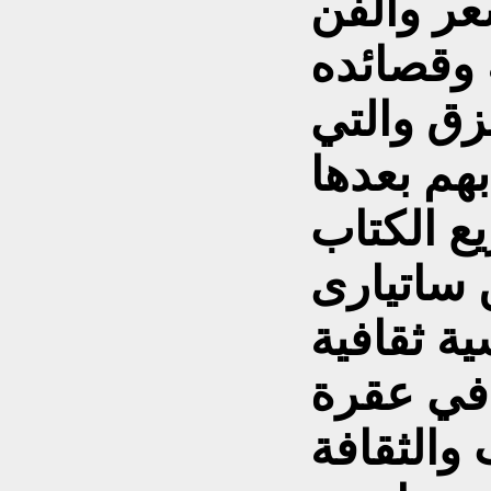
عر والفن
 وقصائده
زق والتي
هم بعدها
ع الكتاب
ن
ساتيارى
ة ثقافية
 في عقرة
والثقافة