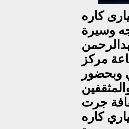
ارى كاره
جه وسيرة
دالرحمن
عة مركز
ي وبحضور
المثقفين
قافة جرت
اري كاره