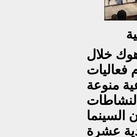
ة
وك خلال
 فعاليات
ية منوعة
النشاطات
ن السينما
دية عشرة