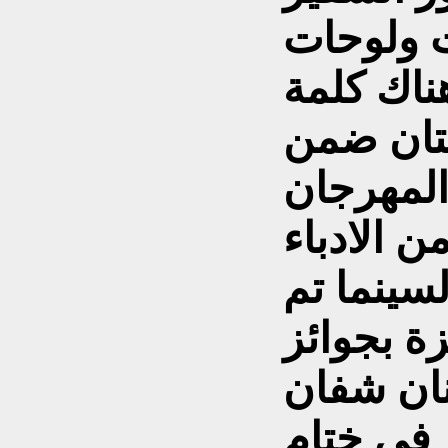
 ولوحات
ناك كلمة
تان ضمن
 المهرجان
 الادباء
سينما تم
زة بجوائز
نان شفان
 في ختام