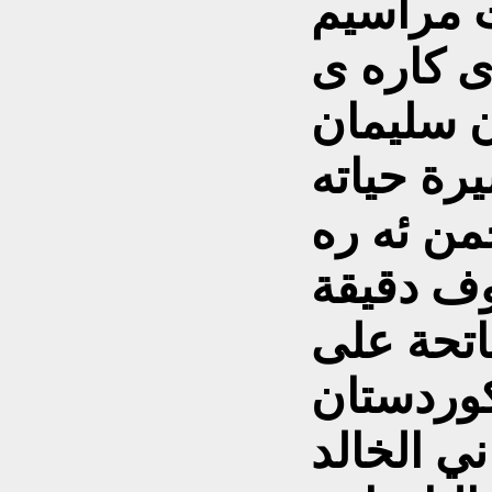
ت مراسيم
ى كاره ى
ن سليمان
رة حياته
ن ئه ره
وف دقيقة
تحة على
كوردستان
ي الخالد