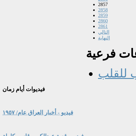
2857
2858
2859
2860
2861
التالي
النهاية
ت فرعية
 للقلب
فيديوات
أيام زمان
فيديو - أخبار العراق عام/ ١٩٥٧