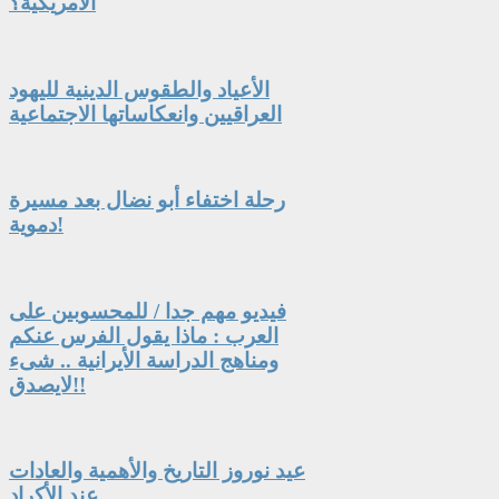
الأمريكية؟
الأعياد والطقوس الدينية لليهود
العراقيين وانعكاساتها الاجتماعية
رحلة اختفاء أبو نضال بعد مسيرة
دموية!
فيديو مهم جدا / للمحسوبين على
العرب : ماذا يقول الفرس عنكم
ومناهج الدراسة الأيرانية .. شىء
لايصدق!!
عيد نوروز التاريخ والأهمية والعادات
عند الأكراد