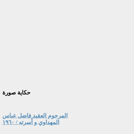
حكاية
صورة
المرحوم العقيد فاضل عباس
المهداوي و أسرته / ١٩٦٠