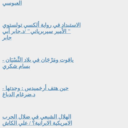
العبوسي
الاستبداد في رواية ألكسي تولستوي
" الأمير سيربرياني" /د.جابر أبي
جابر
ياقوت ومَرْجَان في بلاد النِّسْيَان -
بسام شكري
حين هتف أرخميدس : وجدتها -
د.ضرغام الدباغ
الهلال الشيعي في ضلال الحرب
الامريكية الايرانية؟ / علي الكاش