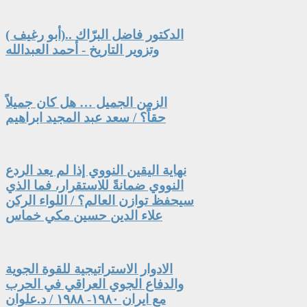
الدكتور فاضل البرّاك ..(أبو رغيف )
وتزوير التاريخ - أحمد العبدالله
الزمن الجميل … هل كان جميلاً
حقاً؟ / سعد عبد المجيد ابراهيم
نهاية اليقين النووي إذا لم يعد الردع
النووي ضمانةً للاستقرار، فما الذي
سيحفظ توازن العالم؟ / اللواء الركن
علاء الدين حسين مكي خماس
الادوار الاستراتيجية للقوة الجوية
والدفاع الجوي العراقي في الحرب
مع ايران ١٩٨٠- ١٩٨٨ / د.علوان