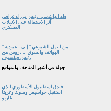
طه الهاشمي.. رئيس وزراء عراقي
آثر الاستقالة على الانقلاب
العسكري
"من النمل الشيوعي" إلى "عبودية
الهواتف والسوق".. دروس من
رئيس فيلسوف
جولة
في أشهر المتاحف والمواقع
فندق اسطنبول الأسطوري الذي
استقبل جواسيس وملوك وغريتا
غاربو