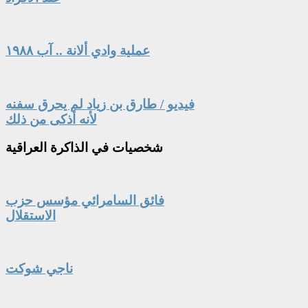
عملية وادي ألانة .. آب ١٩٨٨
فيديو / طارق بن زياد لم يحرق سفنه
لأنه أذكى من ذلك
شخصيات
في الذاكرة العراقية
فائق السامرائي مؤسس حزب
الاستقلال
ناجي شوكت