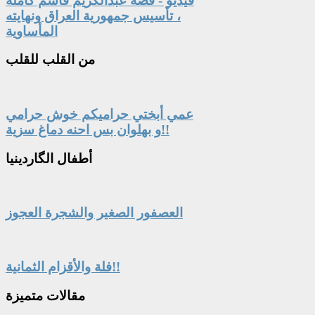
فيديو - قصة عبدالكريم قاسم كاملة
، تأسيس جمهورية العراق ونهايته
المأساوية
من
القلب للقلب
عمي أبختي حراميكم خوش حرامي
و بهلوان بس احنه دماغ سزية!!
أطفال
الگاردينيا
العصفور الصغير والشجرة العجوز
فلة والأقزام الثمانية!!
مقالات
متميزة