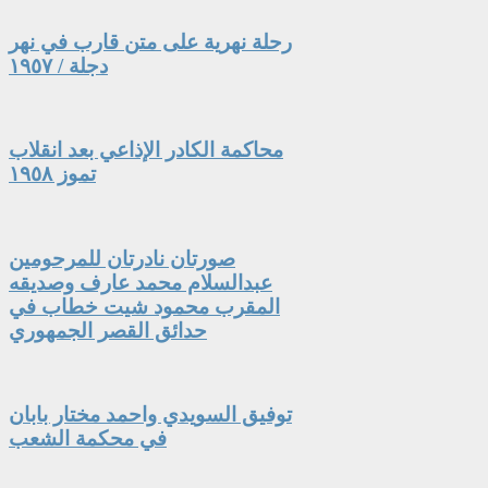
رحلة نهرية على متن قارب في نهر
دجلة / ١٩٥٧
محاكمة الكادر الإذاعي بعد انقلاب
تموز ١٩٥٨
صورتان نادرتان للمرحومين
عبدالسلام محمد عارف وصديقه
المقرب محمود شيت خطاب في
حدائق القصر الجمهوري
توفيق السويدي واحمد مختار بابان
في محكمة الشعب