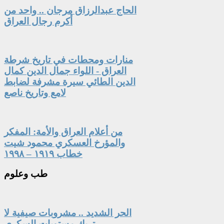
الحاج عبدالرزاق مرجان .. واحد من
أكرم رجال العراق
منارات ومحطات في تاريخ شرطة
العراق - اللواء جمال الدين كمال
الدين الطائي سيرة مشرفة لضابط
لامع وتاريخ ناصع
من أعلام العراق والأمة: المفكر
والمؤرخ العسكري محمود شيت
خطاب ١٩١٩ – ١٩٩٨
طب
وعلوم
الحر الشديد .. مشروبات صيفية لا
تربك مستويات السكري