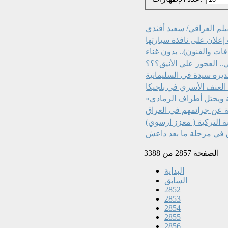
يلم العراقي/ سعيد أفندي
إعلان على نافذة سيارتها
.. العجوز علي الأنيق؟؟؟
يره سيدة في السليمانية
كية عن جرائمهم في العراق
ة التركية ( معزز ارسوي)
ق في مرحلة ما بعد داعش
الصفحة 2857 من 3388
البداية
السابق
2852
2853
2854
2855
2856