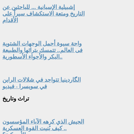
إشبيلية الإسبانية ... للباحثين عن
التاريخ ومتعة الاستكشاف سيراً على
الأقدام
واحة سيوة أجمل الوجهات الشتوية
فى العالم.. تتمسك بتراثها والطبيعة
البكر والأجواء الأسطورية..
الگاردينيا تتواجد في شلالات الراين
في سويسرا - فيديو
تراث
وتاريخ
الجيش الذي كرهه الآباء المؤسسون
.. كيف بُنيت القوة العسكرية