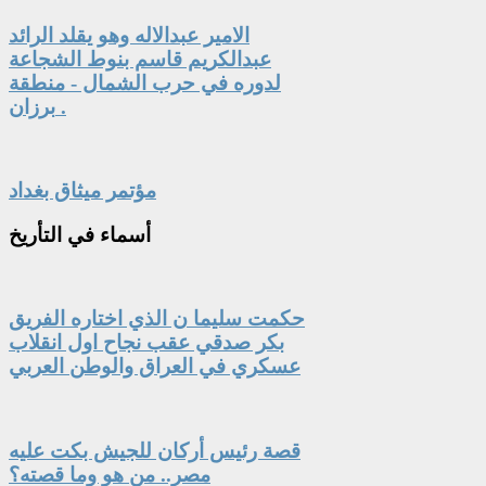
الامير عبدالاله وهو يقلد الرائد
عبدالكريم قاسم بنوط الشجاعة
لدوره في حرب الشمال - منطقة
برزان .
مؤتمر ميثاق بغداد
أسماء
في التأريخ
حكمت سليما ن الذي اختاره الفريق
بكر صدقي عقب نجاح اول انقلاب
عسكري في العراق والوطن العربي
قصة رئيس أركان للجيش بكت عليه
مصر.. من هو وما قصته؟