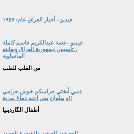
فيديو - أخبار العراق عام/ ١٩٥٧
فيديو - قصة عبدالكريم قاسم كاملة
، تأسيس جمهورية العراق ونهايته
المأساوية
من
القلب للقلب
عمي أبختي حراميكم خوش حرامي
و بهلوان بس احنه دماغ سزية!!
أطفال
الگاردينيا
العصفور الصغير والشجرة العجوز