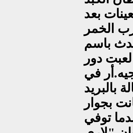
ينات بعد
حدث باسم
 لعبت دور
يه.أر في
 بالبريد
نت بجوار
ان "لاري