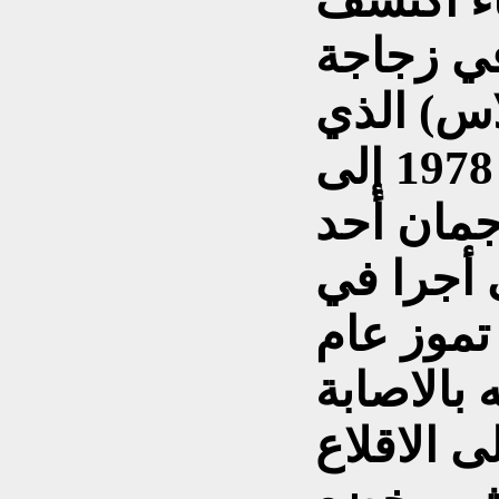
اء اكتشف
س) الذي
استمر 356 حلقة من عام 1978 إلى
 هاجمان أحد
 أجرا في
 تموز عام
 بالاصابة
 الاقلاع