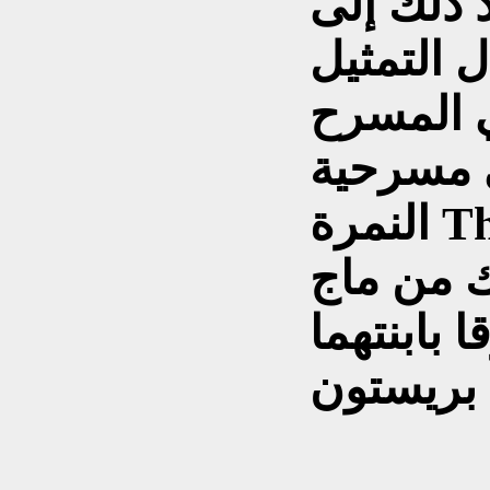
 ذلك إلى
 التمثيل
ي المسرح
حية (ترويض
النمرة The Taming of the Shrew).
ك من ماج
م 1954 ورزقا بابنتهما
 بريستون