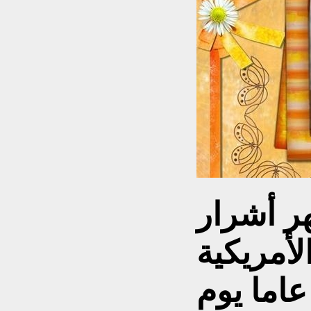
ر أشرار
أمريكية
ن 81 عاما يوم