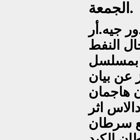
الجمعة.
ور جيه.أر
ال النفط
بمسلسل (دالاس Dallas). ونقلت
 عن بيان
ن هاجمان
لاس اثر
ع سرطان
ان الكبد