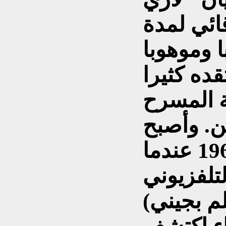
ائي لمدة
ا وموهوبا
ة المسرح
ن. وأصبح
هاجمان نجما عام 1965 عندما
لفزيوني
(أحلم بجيني I Dream of Jeannie)