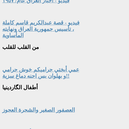
فيديو - أخبار العراق عام/ ١٩٥٧
فيديو - قصة عبدالكريم قاسم كاملة
، تأسيس جمهورية العراق ونهايته
المأساوية
من
القلب للقلب
عمي أبختي حراميكم خوش حرامي
و بهلوان بس احنه دماغ سزية!!
أطفال
الگاردينيا
العصفور الصغير والشجرة العجوز