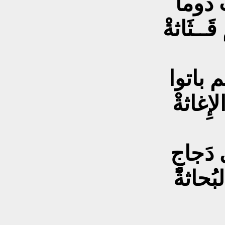
 دوماً
َــثَاثةْ
م باتوا
ِغاثةْ
دَجاجٍ
حاثةْ