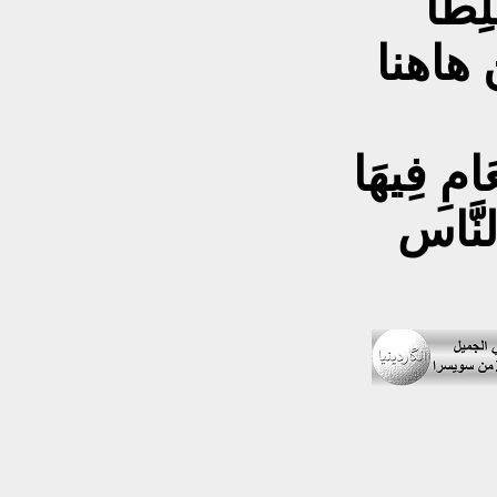
لِطا
 هاهنا
َامِ فِيهَا
لنَّاس