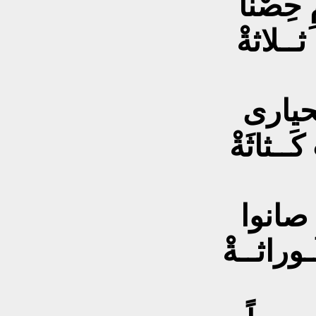
حِصْناً
ــلاثةْ
لحيارى
َــثاثَةْ
 صانوا
لــوراثــةْ