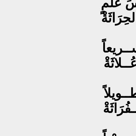
َ علمٍ
ِرَاثَةْ
ســريعاً
ـلاثَةْ
ــويلاً
ُرَاثَةْ