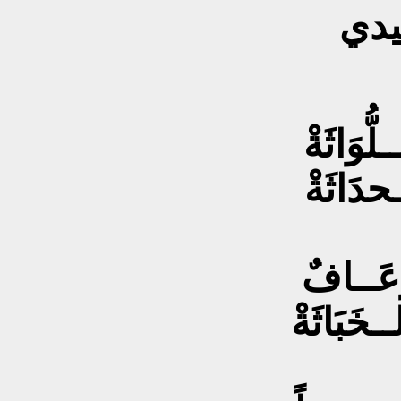
يدي
ُوَاثَةْ
حدَاثَةْ
ُعَــافٌ
خَبَاثَةْ