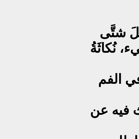
لَ شتَّى
ء، نُكاثَةُ
 في الفم
حث فيه عن