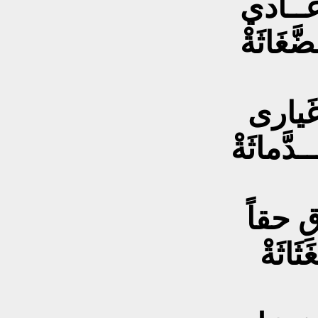
عــادي
َغَاثَةْ
غَيارى
دَّماثَةْ
ِ حقاً
َاثَةْ