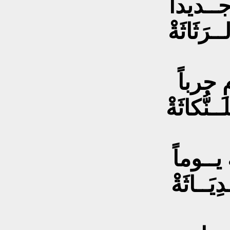
جــديداً
رَثَاثَةْ
 حرباً
ـنُّكاثَةْ
 يــوماً
يَــاثَةْ