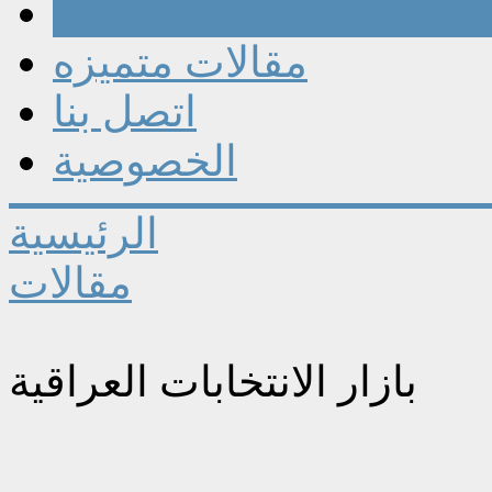
مقالات
مقالات متميزه
اتصل بنا
الخصوصية
الرئيسية
مقالات
بازار الانتخابات العراقية