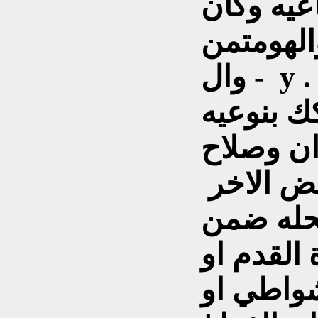
اعيه وكان
الهومتمن
وال - y . m . c . a والمشرق
ك بنوعيه
ان وصلاح
عض الاخر
محله ضمن
لقدم او
شواطي او