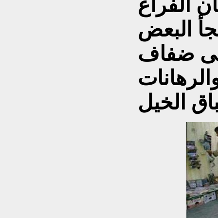
ن الفراغ
جأ البعض
لى ضفاف
والرهانات