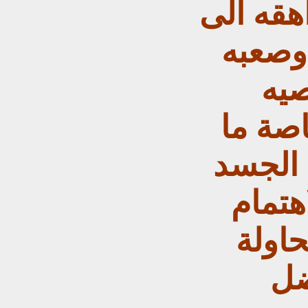
هقه الى
وصعبه
صيه
صة ما
 الجسد
هتمام
اولة