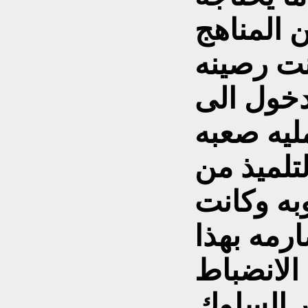
 المناهج
نت رصينه
دخول الى
مليه صعبه
لتلميذ من
به وكانت
ارمه بهذا
لانضباط