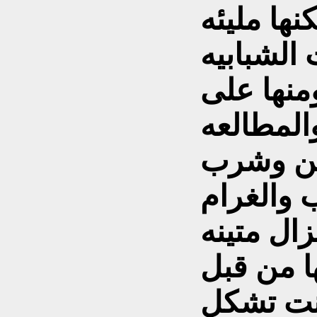
نها مليئه
 الشبابيه
منها على
المطالعه
خين وشرب
زال متينه
ا من قبل
انت تشكل