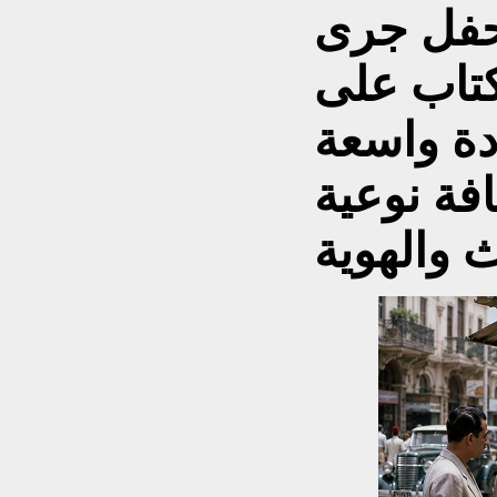
لحفل جرى
كتاب على
ة واسعة
افة نوعية