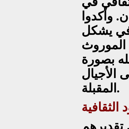
ثقافي في
. وأكدوا
افي يشكل
الموروث
له بصورة
ى الأجيال
المقبلة.
 الثقافية
تقديرهم