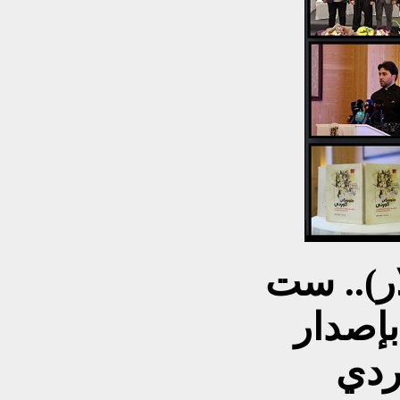
ار).. ست
بإصدار
ردي