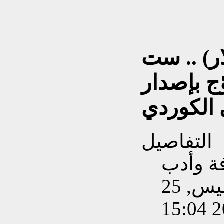
ار) .. ست
ج بإصدار
 الكوردي
التفاصيل
فة وأدب
تم إنشاءه بتاريخ الخميس, 25