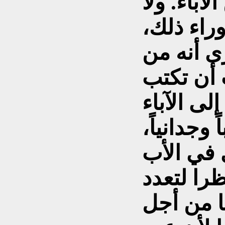
آباء. ولا
راء ذلك،
رى أنه من
 أن تكتب
لى الآباء
وجدانياً،
ى في الأب
نظرا لتعدد
ما من أجل