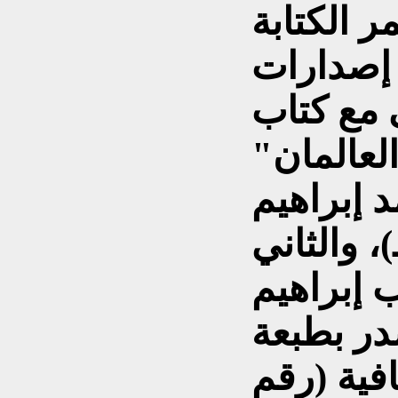
ر الكتابة
 إصدارات
ى مع كتاب
العالمان"
 إبراهيم
نة (رقم 261، 1439هـ)، والثاني
 إبراهيم
در بطبعة
افية (رقم