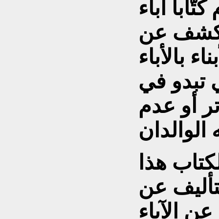
تّاباً آباء
 وكشف عن
ء بالأباء
ي تبدو في
ر أو عدم
لكتاب هذا
لتأليف عن
ن الآباء