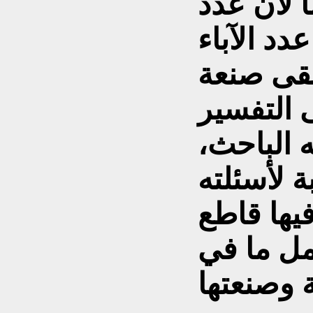
ا لأن عدد
دد الآباء
بقى صنعة
 التفسير
ه الباحث،
 لأسئلته
يها قاطع
جمل ما في