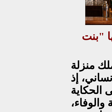
ا "بنت
ملك منزلة
إنساني، إذ
ى الحكاية
والوفاء،