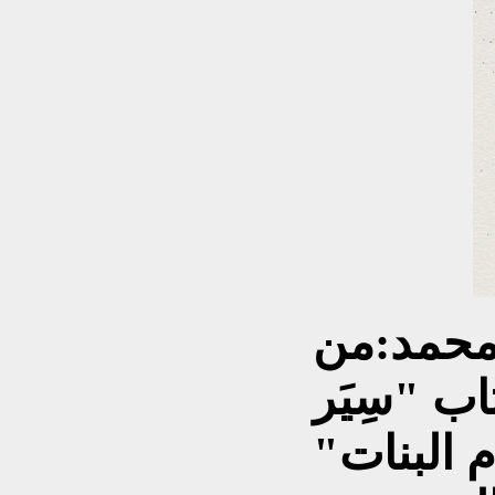
محمد:من
اب "سِيَر
م البنات"