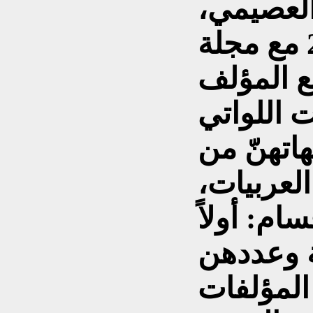
العصيمي،
والصادر في حزيران 2026 مع مجلة
بع المؤلف
 اللواتي
هاتهنّ من
العربيات،
ام: أولاً
ية وعددهن
اً: المؤلفات