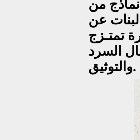
نماذج من
البنات عن
ورة تمتـزج
ال السرد
والتوثيق.