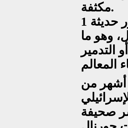
مكثفة.
1 أبريل/نيسان: أظهرت صور حديثة
ل، وهو ما
 التدمير
أشهر من
إسرائيلي
شر صحيفة
نال" (Wall