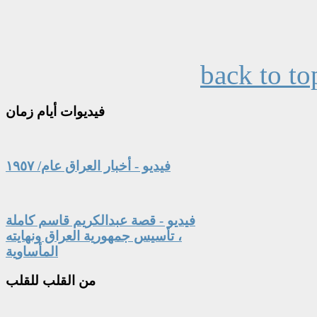
back to to
فيديوات
أيام زمان
فيديو - أخبار العراق عام/ ١٩٥٧
فيديو - قصة عبدالكريم قاسم كاملة
، تأسيس جمهورية العراق ونهايته
المأساوية
من
القلب للقلب