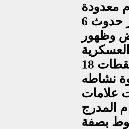
6 مارس/آذار: بينت الصور حدوث
ض وظهور
18 مارس/آذار: وثقت اللقطات
وة نشاطه
 علامات
 المدرج
بوط بصفة