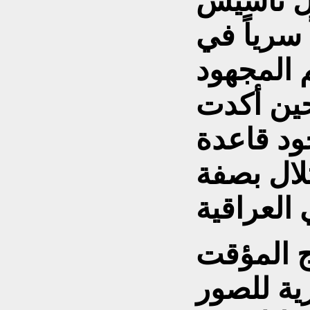
ول تأسيس
 سرياً في
 المجهود
ين أكدت
ود قاعدة
لال بصفة
ج المؤقت
ية للصور