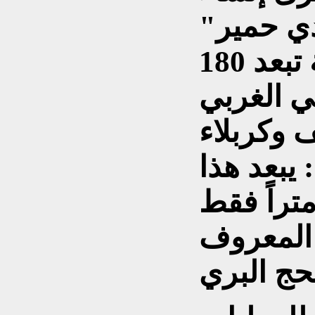
ي حمير"
غربي العراق، على مسافة تبعد 180
بي الغربي
 يبعد هذا
فة 40 كيلومتراً فقط
المعروف