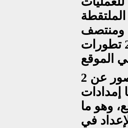
للعمليات
الملتقطة
ط ومنتصف
أبريل/نيسان من عام 2026 تطورات
2 مارس/آذار: كشفت الصور عن
ا إمدادات
، وهو ما
إعداد في