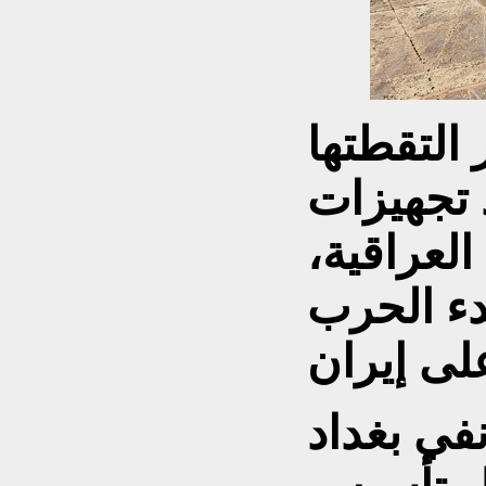
التقطتها
 تجهيزات
لعراقية،
دء الحرب
في بغداد