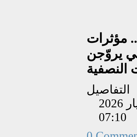
. مؤثرات
ي يروّجن
ت النصفية
التفاصيل
تم إنشاءه بتاريخ الإثنين, 11 أيار 2026
07:10
0 Commen