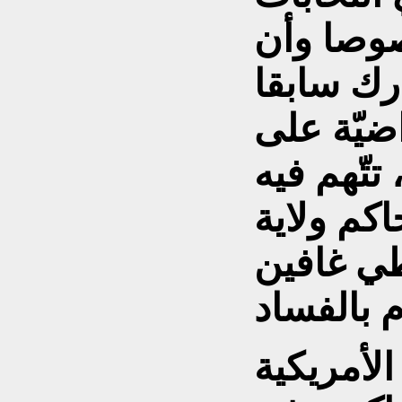
صوصا وأن
رك سابقا
ضيّة على
تّهم فيه
كم ولاية
طي غافين
لأمريكية