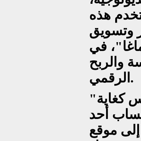
ستخدم هذه
 وتسويق
اغا"، في
ة والربح
الرقمي.
حساب أحد
إلى موقع