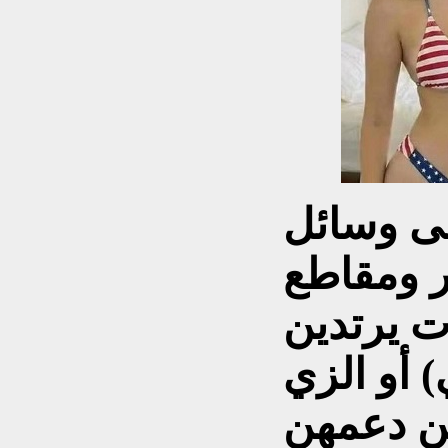
لى وسائل
ر ومقاطع
ت يرتدين
) أو الزي
ن دعمهن