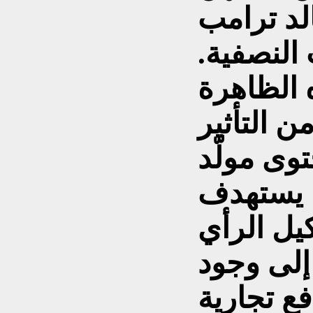
لد ترامب
 النصفية.
 الظاهرة
ن التأثير
وى مولّد
ن يستهدف
يل الرأي
إلى وجود