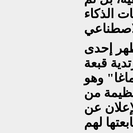
ات الذكاء
هر إحدى
تدية قبعة
اغا" وهو
عظيمة من
لإعلان عن