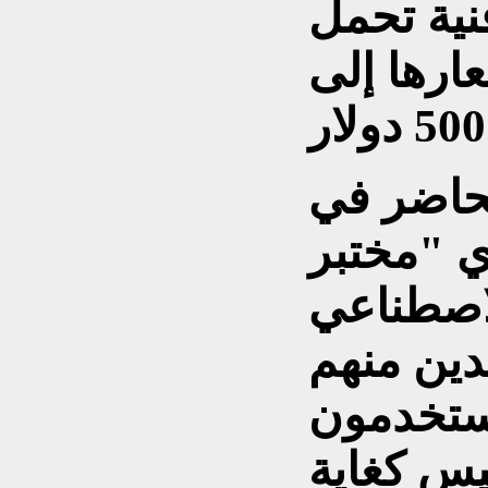
نية تحمل
ارها إلى
.
محاضر في
ي "مختبر
لاصطناعي
دين منهم
يستخدمون