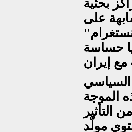
كز بحثية
ابهة على
نستغرام"
يا حساسة
 السياسي
ه الموجة
ن التأثير
وى مولّد