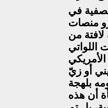
نصفية في
زو منصات
لافتة من
 اللواتي
الأمريكي
ني أو زيّ
ه بلهجة
ة أن هذه
، بل تم