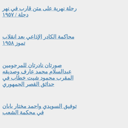
رحلة نهرية على متن قارب في نهر
دجلة / ١٩٥٧
محاكمة الكادر الإذاعي بعد انقلاب
تموز ١٩٥٨
صورتان نادرتان للمرحومين
عبدالسلام محمد عارف وصديقه
المقرب محمود شيت خطاب في
حدائق القصر الجمهوري
توفيق السويدي واحمد مختار بابان
في محكمة الشعب