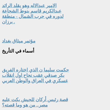
الامير عبدالاله وهو يقلد الرائد
عبدالكريم قاسم بنوط الشجاعة
لدوره في حرب الشمال - منطقة
برزان .
مؤتمر ميثاق بغداد
أسماء
في التأريخ
حكمت سليما ن الذي اختاره الفريق
بكر صدقي عقب نجاح اول انقلاب
عسكري في العراق والوطن العربي
قصة رئيس أركان للجيش بكت عليه
مصر.. من هو وما قصته؟