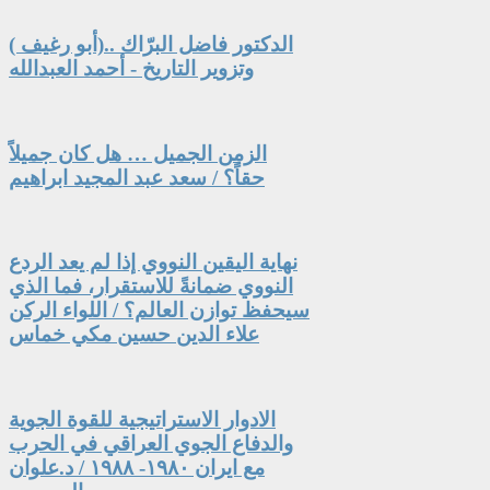
الدكتور فاضل البرّاك ..(أبو رغيف )
وتزوير التاريخ - أحمد العبدالله
الزمن الجميل … هل كان جميلاً
حقاً؟ / سعد عبد المجيد ابراهيم
نهاية اليقين النووي إذا لم يعد الردع
النووي ضمانةً للاستقرار، فما الذي
سيحفظ توازن العالم؟ / اللواء الركن
علاء الدين حسين مكي خماس
الادوار الاستراتيجية للقوة الجوية
والدفاع الجوي العراقي في الحرب
مع ايران ١٩٨٠- ١٩٨٨ / د.علوان