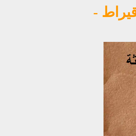
م من ذهب عيار ٢٤ قيراط -