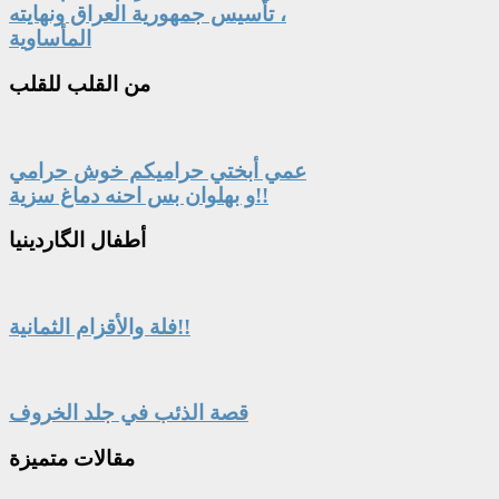
، تأسيس جمهورية العراق ونهايته
المأساوية
من
القلب للقلب
عمي أبختي حراميكم خوش حرامي
و بهلوان بس احنه دماغ سزية!!
أطفال
الگاردينيا
فلة والأقزام الثمانية!!
قصة الذئب في جلد الخروف
مقالات
متميزة