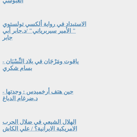
العبوسي
الاستبداد في رواية ألكسي تولستوي
" الأمير سيربرياني" /د.جابر أبي
جابر
ياقوت ومَرْجَان في بلاد النِّسْيَان -
بسام شكري
حين هتف أرخميدس : وجدتها -
د.ضرغام الدباغ
الهلال الشيعي في ضلال الحرب
الامريكية الايرانية؟ / علي الكاش