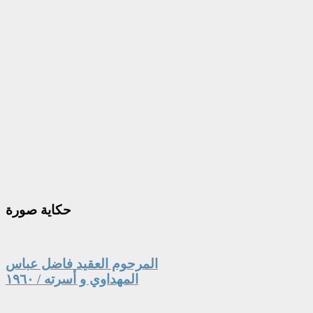
حكاية
صورة
المرحوم العقيد فاضل عباس
المهداوي و أسرته / ١٩٦٠