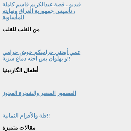
فيديو - قصة عبدالكريم قاسم كاملة
، تأسيس جمهورية العراق ونهايته
المأساوية
من
القلب للقلب
عمي أبختي حراميكم خوش حرامي
و بهلوان بس احنه دماغ سزية!!
أطفال
الگاردينيا
العصفور الصغير والشجرة العجوز
فلة والأقزام الثمانية!!
مقالات
متميزة