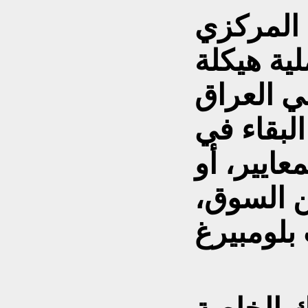
 المركزي
لية هيكلة
 العراق
 البقاء في
عايير، أو
ن السوق،