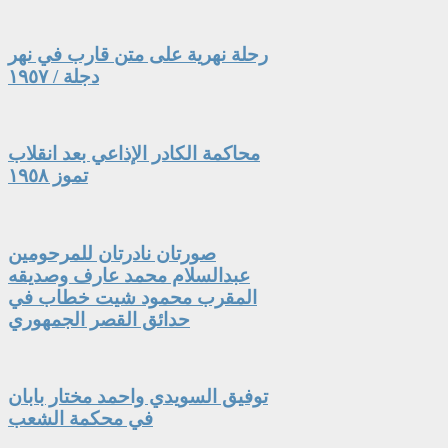
رحلة نهرية على متن قارب في نهر
دجلة / ١٩٥٧
محاكمة الكادر الإذاعي بعد انقلاب
تموز ١٩٥٨
صورتان نادرتان للمرحومين
عبدالسلام محمد عارف وصديقه
المقرب محمود شيت خطاب في
حدائق القصر الجمهوري
توفيق السويدي واحمد مختار بابان
في محكمة الشعب