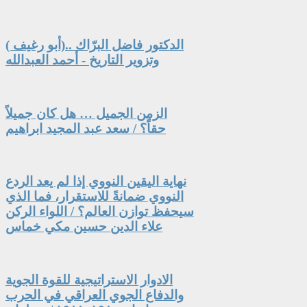
الدكتور فاضل البرّاك ..(أبو رغيف )
وتزوير التاريخ - أحمد العبدالله
الزمن الجميل … هل كان جميلاً
حقاً؟ / سعد عبد المجيد ابراهيم
نهاية اليقين النووي إذا لم يعد الردع
النووي ضمانةً للاستقرار، فما الذي
سيحفظ توازن العالم؟ / اللواء الركن
علاء الدين حسين مكي خماس
الادوار الاستراتيجية للقوة الجوية
والدفاع الجوي العراقي في الحرب