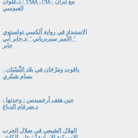
مع ايران ١٩٨٠- ١٩٨٨ / د.علوان
العبوسي
الاستبداد في رواية ألكسي تولستوي
" الأمير سيربرياني" /د.جابر أبي
جابر
ياقوت ومَرْجَان في بلاد النِّسْيَان -
بسام شكري
حين هتف أرخميدس : وجدتها -
د.ضرغام الدباغ
الهلال الشيعي في ضلال الحرب
الامريكية الايرانية؟ / علي الكاش