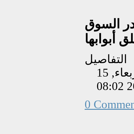
در السوق
ق أبوابها
التفاصيل
تم إنشاءه بتاريخ الأربعاء, 15
0 Commen